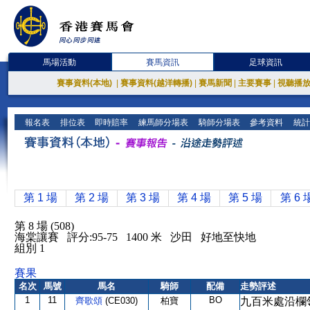
馬場活動
賽馬資訊
足球資訊
賽事資料(本地)
|
賽事資料(越洋轉播)
|
賽馬新聞
|
主要賽事
|
視聽播
報名表
排位表
即時賠率
練馬師分場表
騎師分場表
參考資料
統計
第 1 場
第 2 場
第 3 場
第 4 場
第 5 場
第 6 
第 8 場 (508)
海棠讓賽 評分:95-75 1400 米 沙田 好地至快地
組別 1
賽果
名次
馬號
馬名
騎師
配備
走勢評述
1
11
BO
齊歌頌
(CE030)
柏寶
九百米處沿欄