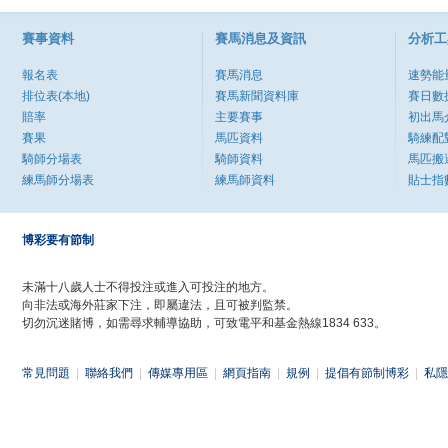
賽事資料
賽馬消息及資訊
分析工
報名表
賽馬消息
速勢能
排位表(本地)
賽馬新聞資料庫
賽日數
賠率
主要賽事
初出馬
賽果
馬匹資料
騎練配
騎師分場表
騎師資料
馬匹搬
練馬師分場表
練馬師資料
貼士指
博彩要有節制
未滿十八歲人士不得投注或進入可投注的地方。
向非法或海外莊家下注，即屬違法，且可被判監禁。
切勿沉迷賭博，如需尋求輔導協助，可致電平和基金熱線1834 633。
常見問題
|
聯絡我們
|
傳媒專用區
|
網頁指南
|
規例
|
提倡有節制博彩
|
私隱