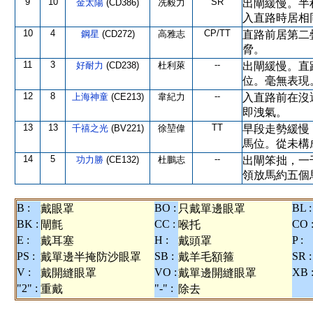
9
10
SR
金太陽
(CD386)
冼毅力
出閘緩慢。半
入直路時居相
10
4
CP/TT
鋼星
(CD272)
高雅志
直路前居第二
脅。
11
3
--
好耐力
(CD238)
杜利萊
出閘緩慢。直
位。毫無表現
12
8
--
上海神童
(CE213)
韋紀力
入直路前在沒
即洩氣。
13
13
TT
千禧之光
(BV221)
徐堃偉
早段走勢緩慢
馬位。從未構
14
5
--
功力勝
(CE132)
杜鵬志
出閘笨拙，一
領放馬約五個
B :
BO :
BL :
戴眼罩
只戴單邊眼罩
BK :
CC :
CO 
閘氈
喉托
E :
H :
P :
戴耳塞
戴頭罩
PS :
SB :
SR :
戴單邊半掩防沙眼罩
戴羊毛額箍
V :
VO :
XB 
戴開縫眼罩
戴單邊開縫眼罩
"2" :
"-" :
重戴
除去