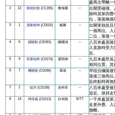
處再次帶離一
2
12
--
業精於勤
(CC285)
黎海榮
出閘受碰撞。
路時居第四疊
位，落後兩個
3
1
--
浦東精神
(CD025)
戴勝
出閘笨拙並且
一個馬位。入
二位，落後一
4
6
--
踊騏駒
(CB393)
陳國鴻
八百米處居後
入直路時受力
近。
5
9
--
長勝福將
(CD274)
梁明偉
九百米處昂首
相同位置。其
6
7
--
機關槍
(CD286)
羅達
早段沿欄落後
落後三個馬位
近終點時再無
7
2
--
猛河
(CD158)
史科菲
八百米處受催
追近。保持走
8
14
B/TT
搏得威
(CD213)
白布朗
一千米處居第
走更外疊。入
拋離。