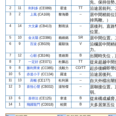
先。保持佳勢
2
11
TT
利利多
(CE089)
霍達
沿途居前列。
3
2
--
上風
(CA169)
黎海榮
居中間稍前位
掉馬鞭。）
4
14
--
大文豪
(CB413)
鄭雨滇
居後列。直路
位置。
5
10
SR
金太陽
(CD386)
賴維銘
居中間位置。
6
9
V
百浚
(CB029)
嚴顯強
沿欄居中間稍
力。
7
12
B
心願
(CB246)
查維斯
出閘時失位，
8
7
TT
一定好
(CE071)
杜鵬志
從未超越中間
9
8
CO/TT
勝利齊來
(CC085)
冼毅力
起步後瞬即帶
10
5
--
赤道小子
(CC134)
羅達
沿途居後列。
11
13
--
高暢
(CE177)
杜利萊
自大外檔出閘
12
3
--
喜悅心聲
(CB032)
湯智傑
居啣接位置。
弱。
13
6
B
喜得法
(CE125)
韋達
從未構成威脅
14
1
B
飛躍龍門
(CD018)
柏寶
大多居第五位