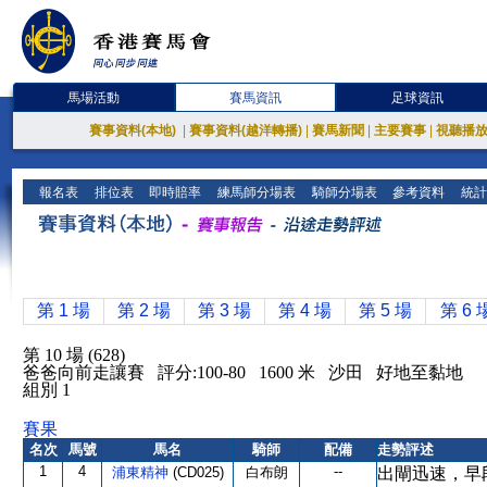
馬場活動
賽馬資訊
足球資訊
賽事資料(本地)
|
賽事資料(越洋轉播)
|
賽馬新聞
|
主要賽事
|
視聽播
報名表
排位表
即時賠率
練馬師分場表
騎師分場表
參考資料
統計
第 1 場
第 2 場
第 3 場
第 4 場
第 5 場
第 6 
第 10 場 (628)
爸爸向前走讓賽 評分:100-80 1600 米 沙田 好地至黏地
組別 1
賽果
名次
馬號
馬名
騎師
配備
走勢評述
1
4
--
浦東精神
(CD025)
白布朗
出閘迅速，早