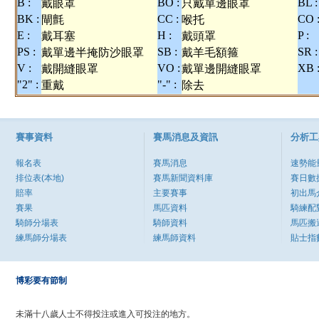
B :
BO :
BL :
戴眼罩
只戴單邊眼罩
BK :
CC :
CO 
閘氈
喉托
E :
H :
P :
戴耳塞
戴頭罩
PS :
SB :
SR :
戴單邊半掩防沙眼罩
戴羊毛額箍
V :
VO :
XB 
戴開縫眼罩
戴單邊開縫眼罩
"2" :
"-" :
重戴
除去
賽事資料
賽馬消息及資訊
分析工
報名表
賽馬消息
速勢能
排位表(本地)
賽馬新聞資料庫
賽日數
賠率
主要賽事
初出馬
賽果
馬匹資料
騎練配
騎師分場表
騎師資料
馬匹搬
練馬師分場表
練馬師資料
貼士指
博彩要有節制
未滿十八歲人士不得投注或進入可投注的地方。