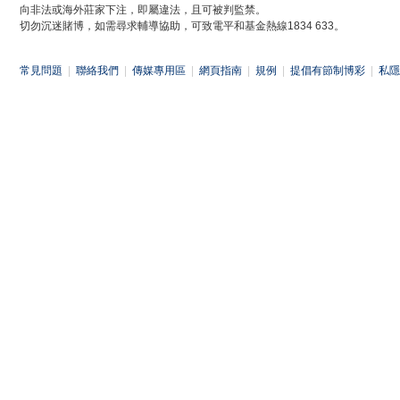
向非法或海外莊家下注，即屬違法，且可被判監禁。
切勿沉迷賭博，如需尋求輔導協助，可致電平和基金熱線1834 633。
常見問題
|
聯絡我們
|
傳媒專用區
|
網頁指南
|
規例
|
提倡有節制博彩
|
私隱