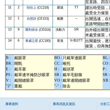
至直路。四百
11
2
TT
拍住上
(CC218)
羅達
躍出時受阻，
處受全力催策
12
1
--
自然好
(CE153)
戴勝
出閘迅速，在
直路彎開始墮
13
9
SR
榮利俱全
(CE014)
冼毅力
自外檔出閘普
米處受催策，
14
6
V-/B2/TT
東威之星
(CC193)
韋達
出閘最快，逐
催策，但再無
B :
BO :
BL :
戴眼罩
只戴單邊眼罩
BK :
CC :
CO 
閘氈
喉托
E :
H :
P :
戴耳塞
戴頭罩
PS :
SB :
SR :
戴單邊半掩防沙眼罩
戴羊毛額箍
V :
VO :
XB 
戴開縫眼罩
戴單邊開縫眼罩
"2" :
"-" :
重戴
除去
賽事資料
賽馬消息及資訊
分析工