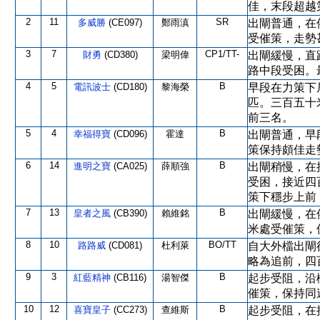
佳，末段超越
2
11
SR
多威勝
(CE097)
鄭雨滇
出閘普通，在
受催策，走勢
3
7
CP1/TT-
財勇
(CD380)
梁明偉
出閘緩慢，直
路中段受困。
4
5
B
電訊波士
(CD180)
黎海榮
早段在力策下
匹。三百五十
前三名。
5
4
B
幸福得寶
(CD096)
霍達
出閘普通，早
策保持頗佳走
6
14
B
進明之寶
(CA025)
薛順強
出閘稍慢，在
受困，接近四
策下穩步上前
7
13
B
皇者之風
(CB390)
賴維銘
出閘緩慢，在
米處受催策，
8
10
BO/TT
路路威
(CD081)
杜利萊
自大外檔出閘
略為追前，四
9
3
B
紅藍精神
(CB116)
湯智傑
起步受阻，沿
催策，保持同
10
12
B
喜寶皇子
(CC273)
查維斯
起步受阻，在