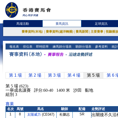
馬場活動
賽馬資訊
足球資訊
賽事資料(本地)
|
賽事資料(越洋轉播)
|
賽馬新聞
|
主要賽事
|
視聽播
報名表
排位表
即時賠率
練馬師分場表
騎師分場表
參考資料
統計
第 1 場
第 2 場
第 3 場
第 4 場
第 5 場
第 6 
第 5 場 (623)
一舉成名讓賽 評分:60-40 1400 米 沙田 黏地
組別 3
賽果
名次
馬號
馬名
騎師
配備
走勢評述
1
8
SR
太陽威力
(CE047)
杜鵬志
出閘後不久沿