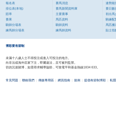
報名表
賽馬消息
速勢能
排位表(本地)
賽馬新聞資料庫
賽日數
賠率
主要賽事
初出馬
賽果
馬匹資料
騎練配
騎師分場表
騎師資料
馬匹搬
練馬師分場表
練馬師資料
貼士指
博彩要有節制
未滿十八歲人士不得投注或進入可投注的地方。
向非法或海外莊家下注，即屬違法，且可被判監禁。
切勿沉迷賭博，如需尋求輔導協助，可致電平和基金熱線1834 633。
常見問題
|
聯絡我們
|
傳媒專用區
|
網頁指南
|
規例
|
提倡有節制博彩
|
私隱