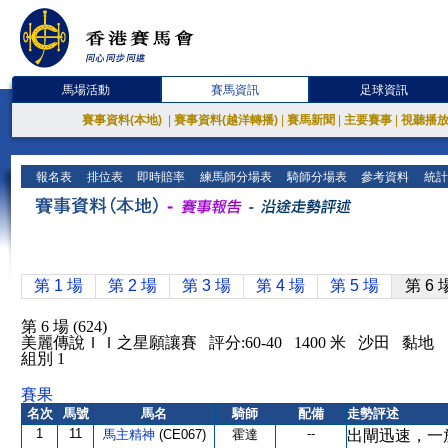
馬場活動
賽馬資訊
足球資訊
賽事資料(本地)
|
賽事資料(越洋轉播)
|
賽馬新聞
|
主要賽事
|
視聽播
報名表
排位表
即時賠率
練馬師分場表
騎師分場表
參考資料
統計
第 1 場
第 2 場
第 3 場
第 4 場
第 5 場
第 6 
第 6 場 (624)
美麗傳說ＩＩ之星願讓賽 評分:60-40 1400 米 沙田 黏地
組別 1
賽果
名次
馬號
馬名
騎師
配備
走勢評述
1
11
--
馬主精神
(CE067)
霍達
出閘迅速，一