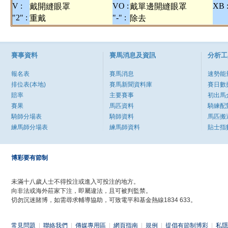
V :
VO :
XB 
戴開縫眼罩
戴單邊開縫眼罩
"2" :
"-" :
重戴
除去
賽事資料
賽馬消息及資訊
分析工
報名表
賽馬消息
速勢能
排位表(本地)
賽馬新聞資料庫
賽日數
賠率
主要賽事
初出馬
賽果
馬匹資料
騎練配
騎師分場表
騎師資料
馬匹搬
練馬師分場表
練馬師資料
貼士指
博彩要有節制
未滿十八歲人士不得投注或進入可投注的地方。
向非法或海外莊家下注，即屬違法，且可被判監禁。
切勿沉迷賭博，如需尋求輔導協助，可致電平和基金熱線1834 633。
常見問題
|
聯絡我們
|
傳媒專用區
|
網頁指南
|
規例
|
提倡有節制博彩
|
私隱