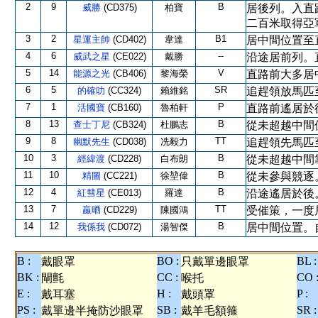
2
9
B
威勝
(CD375)
柏寶
居後列。入直
二百米取得亞
3
2
B1
星運主帥
(CD402)
韋達
居中間位置至
4
6
--
威武之星
(CE022)
戴勝
沿途居前列。
5
14
V
能源之光
(CB406)
黎海榮
直路前大多居
6
5
SR
的確叻
(CC324)
賴維銘
追趕領放馬匹
7
1
P
活國寶
(CB160)
魯柏軒
直路前遙居於
8
13
B
查士丁尼
(CB324)
杜鵬志
從未超越中間
9
8
TT
幽默先生
(CD038)
冼毅力
追趕領先馬匹
10
3
B
經緯渡
(CD228)
白布朗
從未超越中間
11
10
B
精圖
(CC221)
徐堃偉
從未參與競逐
12
4
B
紅彗星
(CE013)
羅達
沿途遙居於後
13
7
TT
贏晒
(CD229)
陳國鴻
受催策，一度
14
12
B
我係我
(CD072)
湯智傑
居中間位置。
B :
BO :
BL :
戴眼罩
只戴單邊眼罩
BK :
CC :
CO 
閘氈
喉托
E :
H :
P :
戴耳塞
戴頭罩
PS :
SB :
SR :
戴單邊半掩防沙眼罩
戴羊毛額箍