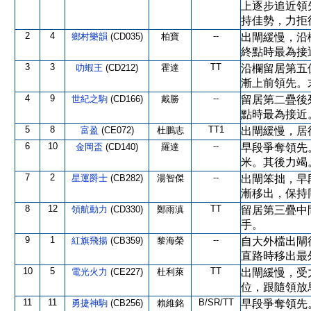
上逐步追近領
持佳勢，力拒
2
4
--
鄉村樂韻
(CD035)
柏寶
出閘緩慢，沿
終點時最為接
3
3
TT
叻蝦王
(CD212)
霍達
沿欄留居第五
漸上前領先。
4
9
--
世紀之駒
(CD166)
戴勝
留居第二疊後
點時最為接近
5
8
TT1
富盈
(CE072)
杜鵬志
出閘緩慢，居
6
10
--
金岡盃
(CD140)
羅達
早段爭奪領先
米。其後力竭
7
2
--
星運爵士
(CB282)
湯智傑
出閘笨拙，早
漸移出，保持
8
12
TT
領航動力
(CD330)
鄭雨滇
留居第三疊中
手。
9
1
--
紅旗飛揚
(CB359)
黎海榮
自大外檔出閘
直路時移出最
10
5
TT
電光火力
(CE227)
杜利萊
出閘緩慢，受
位，跟隨領放
11
11
B/SR/TT
勇捷神駒
(CB256)
賴維銘
早段爭奪領先