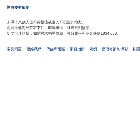
博彩要有節制
未滿十八歲人士不得投注或進入可投注的地方。
向非法或海外莊家下注，即屬違法，且可被判監禁。
切勿沉迷賭博，如需尋求輔導協助，可致電平和基金熱線1834 633。
常見問題
|
聯絡我們
|
傳媒專用區
|
網頁指南
|
規例
|
提倡有節制博彩
|
私隱