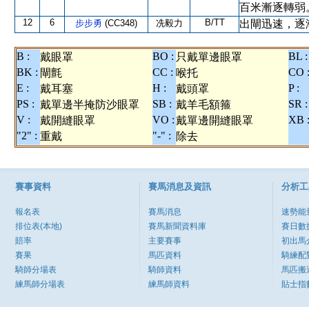
百米漸逐轉弱
12
6
B/TT
步步勇
(CC348)
冼毅力
出閘迅速，逐
B :
BO :
BL :
戴眼罩
只戴單邊眼罩
BK :
CC :
CO 
閘氈
喉托
E :
H :
P :
戴耳塞
戴頭罩
PS :
SB :
SR :
戴單邊半掩防沙眼罩
戴羊毛額箍
V :
VO :
XB 
戴開縫眼罩
戴單邊開縫眼罩
"2" :
"-" :
重戴
除去
賽事資料
賽馬消息及資訊
分析工
報名表
賽馬消息
速勢能
排位表(本地)
賽馬新聞資料庫
賽日數
賠率
主要賽事
初出馬
賽果
馬匹資料
騎練配
騎師分場表
騎師資料
馬匹搬
練馬師分場表
練馬師資料
貼士指