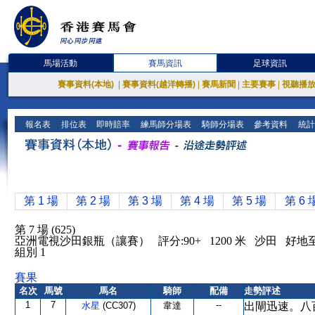
馬場活動
賽馬資訊
足球資訊
賽事資料(本地)
|
賽事資料(越洋轉播)
|
賽馬新聞
|
主要賽事
|
視聽播
報名表
排位表
即時賠率
練馬師分場表
騎師分場表
參考資料
統計
第 1 場
第 2 場
第 3 場
第 4 場
第 5 場
第 6 
第 7 場 (625)
亞洲電視沙田銀瓶（讓賽） 評分:90+ 1200 米 沙田 好地
組別 1
賽果
名次
馬號
馬名
騎師
配備
走勢評述
1
7
--
水星
(CC307)
韋達
出閘迅速。八