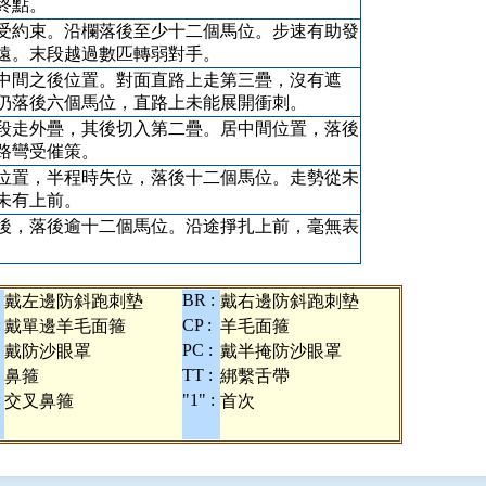
終點。
受約束。沿欄落後至少十二個馬位。步速有助發
遠。末段越過數匹轉弱對手。
中間之後位置。對面直路上走第三疊，沒有遮
仍落後六個馬位，直路上未能展開衝刺。
段走外疊，其後切入第二疊。居中間位置，落後
路彎受催策。
位置，半程時失位，落後十二個馬位。走勢從未
未有上前。
後，落後逾十二個馬位。沿途掙扎上前，毫無表
BR :
戴左邊防斜跑刺墊
戴右邊防斜跑刺墊
:
CP :
戴單邊羊毛面箍
羊毛面箍
PC :
戴防沙眼罩
戴半掩防沙眼罩
TT :
鼻箍
綁繫舌帶
:
"1" :
交叉鼻箍
首次