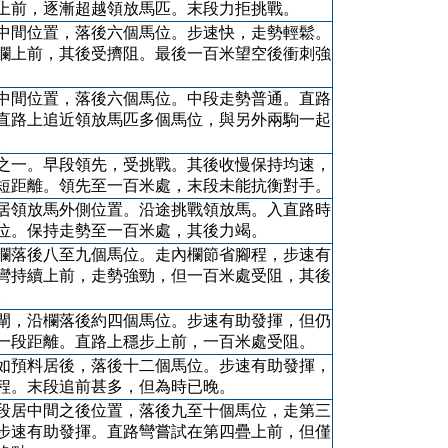
上前，逐漸超越領放馬匹。末段力拒挑戰。
中間位置，落後六個馬位。步速快，走勢輕鬆。
欄上前，其後受擠阻。最後一百米望空後衝刺強
中間位置，落後六個馬位。中段走勢普通。直路
直路上追近領放馬匹多個馬位，與另外兩駒一起
。
之一。早段領先，受挑戰。其後收慢保持均速，
短距離。領先至一百米處，末段未能抗衡對手。
居領放馬外側位置。沿途挑戰領放馬。入直路時
位。保持走勢至一百米處，其後力竭。
欄落後八至九個馬位。走內欄節省腳程，步速有
彎持續上前，走勢強勁，但一百米處受阻，其後
。
閘，沿欄落後約四個馬位。步速有助發揮，但仍
一段距離。直路上穩步上前，一百米處受阻。
如預料居後，落後十二個馬位。步速有助發揮，
程。末段追前甚多，但為時已晚。
段居中間之後位置，落後九至十個馬位，走第三
步速有助發揮。直路彎嘗試在第四疊上前，但僅