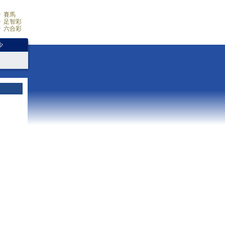
賽馬
足智彩
六合彩
少