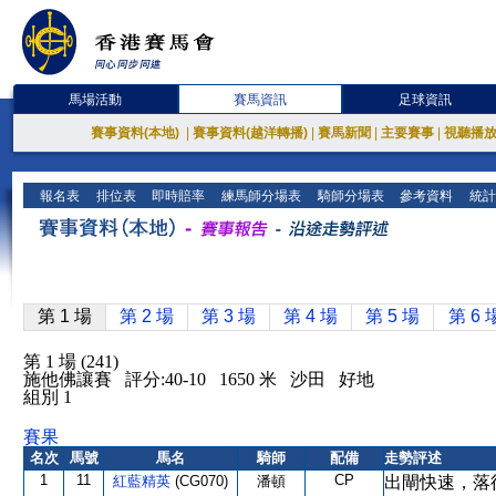
馬場活動
賽馬資訊
足球資訊
賽事資料(本地)
|
賽事資料(越洋轉播)
|
賽馬新聞
|
主要賽事
|
視聽播
報名表
排位表
即時賠率
練馬師分場表
騎師分場表
參考資料
統計
第 1 場
第 2 場
第 3 場
第 4 場
第 5 場
第 6 
第 1 場 (241)
施他佛讓賽 評分:40-10 1650 米 沙田 好地
組別 1
賽果
名次
馬號
馬名
騎師
配備
走勢評述
1
11
CP
紅藍精英
(CG070)
潘頓
出閘快速，落