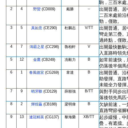
駒，三百米處
2
4
--
野蠻
(CD009)
戴勝
出閘普通。居
二百米處前沿
勁，僅敗。
3
5
V/TT
真如意
(CE290)
杜鵬志
出閘普通。居
彎走第三疊。
過終點，僅敗
4
7
V
鴻霸之星
(CC298)
魯柏軒
出閘最快數駒
入直路時領先
5
12
B
金鷹
(CB249)
冼毅力
如常前速快，
仍落後半個馬
6
1
B
春風德宜
(CG269)
韋達
出閘普通。沿
助發揮。直路
未能全力發揮
7
9
B/TT
哨牙騅
(CD129)
薛順強
與對手同步出
落後領先馬匹
8
2
B
輝煌贏
(CB188)
梁明偉
欠缺前速，一
直路彎節省腳
9
13
XB/TT
連冠精英
(CG137)
黎海榮
起步緩慢，中
疊，有遮擋。