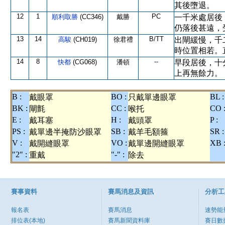
其後墮退。
12
1
PC
順利取勝
(CC346)
戴勝
一千米處居後
仍落後甚遠，
13
14
B/TT
高駿
(CH019)
徐君禮
出閘緩慢，千
時位置相若。
14
8
--
快都
(CG068)
潘頓
早段居後，十
上再無餘力。
B :
BO :
BL :
戴眼罩
只戴單邊眼罩
BK :
CC :
CO 
閘氈
喉托
E :
H :
P :
戴耳塞
戴頭罩
PS :
SB :
SR :
戴單邊半掩防沙眼罩
戴羊毛額箍
V :
VO :
XB 
戴開縫眼罩
戴單邊開縫眼罩
"2" :
"-" :
重戴
除去
賽事資料
賽馬消息及資訊
分析工
報名表
賽馬消息
速勢能
排位表(本地)
賽馬新聞資料庫
賽日數