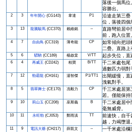
落後一個馬位
容勝出。
2
3
P1
年年開心
(CG143)
韋達
沿途走第三疊
位，落後四個
3
13
--
龍騰駿馬
(CC370)
賴維銘
直路彎前居中
前，跑入位置
4
7
CP
自由鳥
(CC319)
薄奇能
如常傾向把頭
二疊。直路上
5
6
V/TT
驃騎
(CC189)
楊啟棠
起步失位，直
6
4
B/TT
再威王
(CD242)
柏寶
千二米處包尾
過數匹力弱對
7
12
P1/TT1
勁霸龍
(CH161)
湯智傑
出閘緩慢，直
洩氣對手。
8
5
CP
翡翠舞士
(CE170)
冼毅力
千三米處居第
若。僅能保持
9
10
B
荊山玉
(CC208)
巫斯義
千二米處居中
毫無威脅。
10
11
TT
永旺勁
(CJ053)
鄭雨滇
前速快，自千
越，力竭墮退
11
9
--
電訊大爺
(CH217)
薛凱文
一千米處沿欄