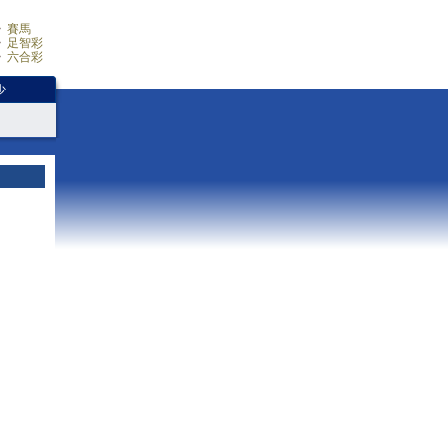
賽馬
足智彩
六合彩
少