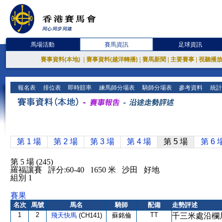
馬場活動
賽馬資訊
足球資訊
賽事資料(本地)
|
賽事資料(越洋轉播)
|
賽馬新聞
|
主要賽事
|
視聽播
報名表
排位表
即時賠率
練馬師分場表
騎師分場表
參考資料
統計
第 1 場
第 2 場
第 3 場
第 4 場
第 5 場
第 6 
第 5 場 (245)
羅福讓賽 評分:60-40 1650 米 沙田 好地
組別 1
賽果
名次
馬號
馬名
騎師
配備
走勢評述
1
2
TT
飛天快馬
(CH141)
蘇銘倫
千三米處沿欄