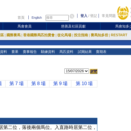
登入
/
登記
常見問題
首頁
English
馬會會員
慈善及社區貢獻
馬會知多
放區
|
國際賽馬
|
香港國際馬匹拍賣會
|
從化馬場
|
投注指南
|
賽馬知多些
|
RESTART
資料
賽果
賽事報告
騎練資料
馬匹資料
試閘結果
賽期表
場
第 7 場
第 8 場
第 9 場
第 10 場
居第二位，落後兩個馬位。入直路時居第二位，