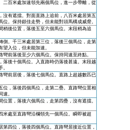
。二百米處加速領先兩個馬位，進一步帶離，從
，沒有遮擋。對面直路上追前，八百米處居第五
馬位。保持頗佳走勢，但未能對頭馬構成威脅。
間稍後位置，落後五至六個馬位。末段稍為追
。
轉側。千三米處居第三位，落後三個馬位，走第
有望入位，但未能加速。
路彎前落後至少六個馬位。保持同速至終點。
，落後十個馬位。入直路時仍落後甚遠。末段越
手。
路彎前居後，落後七個馬位。直路上超越數匹已
五位，落後四個馬位，走第二疊。直路彎位置相
同速。
間位置，落後六個馬位，走第四疊，沒有遮擋。
四米處至直路彎沿欄領先一個馬位。瞬即被超
。
居第四位，落後四個馬位。直路彎居接近位置，