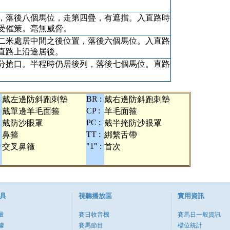
，落後八個馬位，走第四疊，有遮擋。入直路時
受催策。毫無威脅。
二米處居中間之後位置，落後六個馬位。入直路
直路上沿途居後。
分搶口。半程時仍居後列，落後七個馬位。直路
BR :
戴左邊防斜跑刺墊
戴右邊防斜跑刺墊
:
CP :
戴單邊羊毛面箍
羊毛面箍
PC :
戴防沙眼罩
戴半掩防沙眼罩
TT :
鼻箍
綁繫舌帶
:
"1" :
交叉鼻箍
首次
具
視聽播放區
實用資訊
量
賽日收音機
賽馬日一般資訊
據
賽馬節目
檔位統計