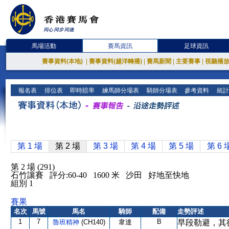
馬場活動
賽馬資訊
足球資訊
賽事資料(本地)
|
賽事資料(越洋轉播)
|
賽馬新聞
|
主要賽事
|
視聽播
報名表
排位表
即時賠率
練馬師分場表
騎師分場表
參考資料
統計
第 1 場
第 2 場
第 3 場
第 4 場
第 5 場
第 6 
第 2 場 (291)
石竹讓賽 評分:60-40 1600 米 沙田 好地至快地
組別 1
賽果
名次
馬號
馬名
騎師
配備
走勢評述
1
7
B
魯班精神
(CH140)
韋達
早段勒避，其