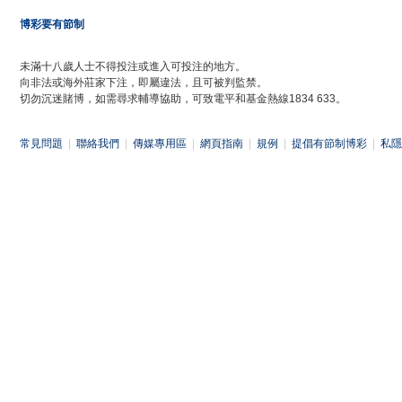
博彩要有節制
未滿十八歲人士不得投注或進入可投注的地方。
向非法或海外莊家下注，即屬違法，且可被判監禁。
切勿沉迷賭博，如需尋求輔導協助，可致電平和基金熱線1834 633。
常見問題
|
聯絡我們
|
傳媒專用區
|
網頁指南
|
規例
|
提倡有節制博彩
|
私隱