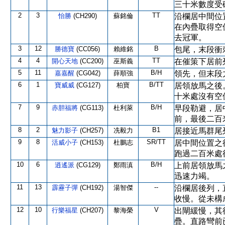
三十米數度受
2
3
TT
怡勝
(CH290)
蘇銘倫
沿欄居中間位
在內疊取得空
去冠軍。
3
12
B
勝德寶
(CC056)
賴維銘
包尾，末段衝
4
4
TT
開心天地
(CC200)
巫斯義
在催策下居前
5
11
B/H
嘉嘉醒
(CG042)
薛順強
領先，但末段
6
1
B/TT
寶威威
(CG127)
柏寶
居領放馬之後
十米處沒有空
7
9
B/H
赤胆福將
(CG113)
杜利萊
早段勒避，居
前，最後二百
8
2
B1
魅力影子
(CH257)
冼毅力
居接近馬群尾
9
8
SR/TT
活威小子
(CH153)
杜鵬志
居中間位置之
跑過二百米處
10
6
B/H
逍遙派
(CG129)
鄭雨滇
上前居領放馬
迅速力竭。
11
13
--
霹靂子彈
(CH192)
湯智傑
沿欄居後列，
收慢。從未構
12
10
V
行樂福星
(CH207)
黎海榮
出閘緩慢，其
疊。直路彎前