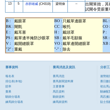
13
5
--
赤胆雄威
(CH319)
梁明偉
出閘笨拙，其
試閘令受薪董
B :
BO :
BL :
戴眼罩
只戴單邊眼罩
BK :
CC :
CO 
閘氈
喉托
E :
H :
P :
戴耳塞
戴頭罩
PS :
SB :
SR :
戴單邊半掩防沙眼罩
戴羊毛額箍
V :
VO :
XB 
戴開縫眼罩
戴單邊開縫眼罩
"2" :
"-" :
重戴
除去
賽事資料
賽馬消息及資訊
分析工
報名表
賽馬消息
速勢能
排位表(本地)
賽馬新聞資料庫
賽日數
賠率
主要賽事
初出馬
賽果
馬匹資料
騎練配
騎師分場表
騎師資料
馬匹搬
練馬師分場表
練馬師資料
貼士指