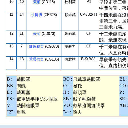
10
10
P1
紫荊
(CD118)
杜利萊
早段走第三疊
中間位置，落
11
14
CP-/B2/TT
快捷勝
(CE328)
賴維銘
千四米處在沒
走第三疊，居
三百米力竭。
12
11
CP
愛菊
(CD073)
鄭雨滇
千二米處包尾
態。毫無表現
13
7
CP
紅藍精英
(CG070)
冼毅力
千二米處在有
位。入直路時
14
13
B-/XB/V1
重疊歡笑
(CG106)
徐君禮
早段爭奪領先
位。直路初仍
B :
BO :
BL :
戴眼罩
只戴單邊眼罩
BK :
CC :
CO 
閘氈
喉托
E :
H :
P :
戴耳塞
戴頭罩
PS :
SB :
SR :
戴單邊半掩防沙眼罩
戴羊毛額箍
V :
VO :
XB 
戴開縫眼罩
戴單邊開縫眼罩
"2" :
"-" :
重戴
除去