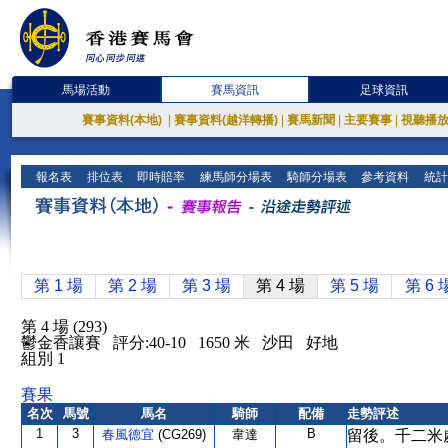
馬場活動
賽馬資訊
足球資訊
賽事資料(本地)
|
賽事資料(越洋轉播)
|
賽馬新聞
|
主要賽事
|
視聽播
報名表
排位表
即時賠率
練馬師分場表
騎師分場表
參考資料
統計
第 1 場
第 2 場
第 3 場
第 4 場
第 5 場
第 6 
第 4 場 (293)
鬱金香讓賽 評分:40-10 1650 米 沙田 好地
組別 1
賽果
名次
馬號
馬名
騎師
配備
走勢評述
1
3
B
春風德宜
(CG269)
韋達
留後。千二米