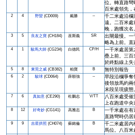
位。轉直路彎
百米處領先，
2
4
--
野蠻
(CD009)
戴勝
千二米處沿欄
遠。二百米處
晚，跑獲次名
3
5
SR
良友之寶
(CH184)
巫斯義
出閘最慢。一
略為上前。直
4
1
CP/H
駿馬大師
(CG234)
白德民
一千米處居第
疊上前。三百
於終點線上失
5
8
B
東莞之威
(CB382)
柏寶
無特別報告
6
2
--
駿球
(CD064)
薛順強
早段沿欄爭奪
後領放馬約兩
末段呈現疲態
7
6
V/TT
真如意
(CE290)
杜鵬志
八百米處受催
上在跑道中央
8
12
B
好奇妙
(CG141)
高雅志
一千米處在有
直路彎時仍居
9
9
B
吉星拱照
(CH074)
蘇銘倫
千二米處居內
馬位。八百米