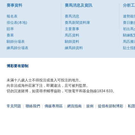
賽事資料
賽馬消息及資訊
分析工
報名表
賽馬消息
速勢能
排位表(本地)
賽馬新聞資料庫
賽日數
賠率
主要賽事
初出馬
賽果
馬匹資料
騎練配
騎師分場表
騎師資料
馬匹搬
練馬師分場表
練馬師資料
貼士指
博彩要有節制
未滿十八歲人士不得投注或進入可投注的地方。
向非法或海外莊家下注，即屬違法，且可被判監禁。
切勿沉迷賭博，如需尋求輔導協助，可致電平和基金熱線1834 633。
常見問題
|
聯絡我們
|
傳媒專用區
|
網頁指南
|
規例
|
提倡有節制博彩
|
私隱