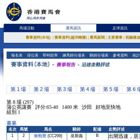
馬場活動
賽馬資訊
足球資訊
賽事資料(本地)
|
賽事資料(越洋轉播)
|
賽馬新聞
|
主要賽事
|
視聽播
報名表
排位表
即時賠率
練馬師分場表
騎師分場表
參考資料
統計
第 1 場
第 2 場
第 3 場
第 4 場
第 5 場
第 6 
第 8 場 (297)
蒲公英讓賽 評分:65-40 1400 米 沙田 好地至快地
組別 1
賽果
名次
馬號
馬名
騎師
配備
走勢評述
1
2
B
衝勁寶
(CC299)
巫斯義
出閘迅速，居