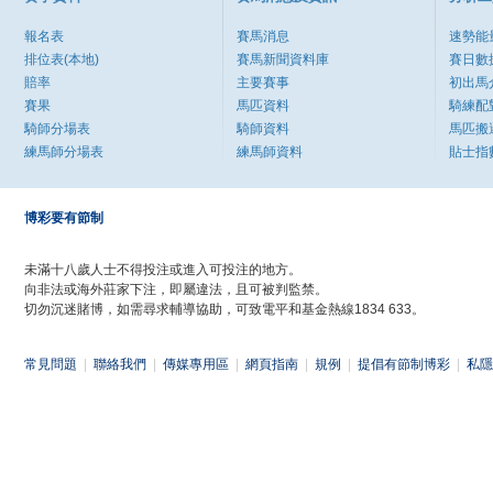
報名表
賽馬消息
速勢能
排位表(本地)
賽馬新聞資料庫
賽日數
賠率
主要賽事
初出馬
賽果
馬匹資料
騎練配
騎師分場表
騎師資料
馬匹搬
練馬師分場表
練馬師資料
貼士指
博彩要有節制
未滿十八歲人士不得投注或進入可投注的地方。
向非法或海外莊家下注，即屬違法，且可被判監禁。
切勿沉迷賭博，如需尋求輔導協助，可致電平和基金熱線1834 633。
常見問題
|
聯絡我們
|
傳媒專用區
|
網頁指南
|
規例
|
提倡有節制博彩
|
私隱