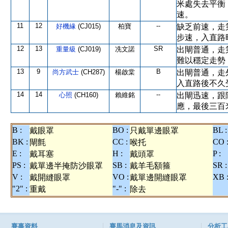
米處失去平衡
速。
11
12
--
好機緣
(CJ015)
柏寶
缺乏前速，走
步速，入直路
12
13
SR
重量級
(CJ019)
冼文諾
出閘普通，走
難以穩定走勢
13
9
B
尚方武士
(CH287)
楊啟棠
出閘普通，走
入直路後不久
14
14
--
心照
(CH160)
賴維銘
出閘迅速，跟
應，最後三百
B :
BO :
BL :
戴眼罩
只戴單邊眼罩
BK :
CC :
CO 
閘氈
喉托
E :
H :
P :
戴耳塞
戴頭罩
PS :
SB :
SR :
戴單邊半掩防沙眼罩
戴羊毛額箍
V :
VO :
XB 
戴開縫眼罩
戴單邊開縫眼罩
"2" :
"-" :
重戴
除去
賽事資料
賽馬消息及資訊
分析工