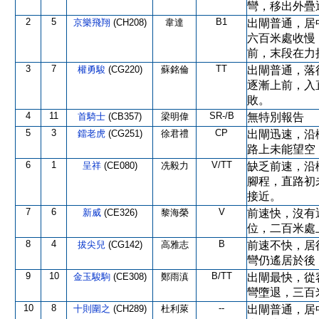
彎，移出外疊
2
5
B1
京樂飛翔
(CH208)
韋達
出閘普通，居
六百米處收慢
前，末段在力
3
7
TT
權勇駿
(CG220)
蘇銘倫
出閘普通，落
逐漸上前，入
敗。
4
11
SR-/B
首騎士
(CB357)
梁明偉
無特別報告
5
3
CP
鐳老虎
(CG251)
徐君禮
出閘迅速，沿
路上未能望空
6
1
V/TT
呈祥
(CE080)
冼毅力
缺乏前速，沿
腳程，直路初
接近。
7
6
V
新威
(CE326)
黎海榮
前速快，沒有
位，二百米處
8
4
B
拔尖兒
(CG142)
高雅志
前速不快，居
彎仍遙居於後
9
10
B/TT
金玉駿駒
(CE308)
鄭雨滇
出閘最快，從
彎墮退，三百
10
8
--
十則圍之
(CH289)
杜利萊
出閘普通，居