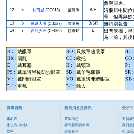
參與競逐。
12
5
B/H
快而威
(CG015)
梁明偉
沿欄居中間位
脅，但再無餘
13
8
B/SR
彪形大漢
(CB327)
白德民
無特別報告
14
7
B
吉利少爺
(CE069)
賴維銘
出閘笨拙，早
為上前，其後
B :
BO :
BL :
戴眼罩
只戴單邊眼罩
BK :
CC :
CO 
閘氈
喉托
E :
H :
P :
戴耳塞
戴頭罩
PS :
SB :
SR :
戴單邊半掩防沙眼罩
戴羊毛額箍
V :
VO :
XB 
戴開縫眼罩
戴單邊開縫眼罩
"2" :
"-" :
重戴
除去
賽事資料
賽馬消息及資訊
分析工
報名表
賽馬消息
速勢能
排位表(本地)
賽馬新聞資料庫
賽日數
賠率
主要賽事
初出馬