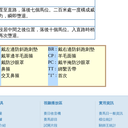
置至直路，落後七個馬位。二百米處一度構成威
力，瞬即墮退。
段居中間之後位置，落後十個馬位。入直路時稍
再次墮退。
BR :
戴左邊防斜跑刺墊
戴右邊防斜跑刺墊
:
CP :
戴單邊羊毛面箍
羊毛面箍
PC :
戴防沙眼罩
戴半掩防沙眼罩
TT :
鼻箍
綁繫舌帶
:
"1" :
交叉鼻箍
首次
具
視聽播放區
實用資訊
量
賽日收音機
賽馬日一般資訊
據
賽馬節目
檔位統計
介紹
試閘片段
騎師王統計