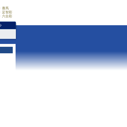
賽馬
足智彩
六合彩
少