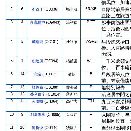
個馬位，加速
2
6
SR/XB
不得了
(CD036)
鄭雨滇
直路彎前居第
直路上在跑道
3
4
B/TT
喜寶精神
(CG043)
湯智傑
起步前衝出閘
位，落後四個
一席位置。
4
3
V/SR2
威霸龍
(CC181)
杜利萊
早段跑來搶口
疊。入直路時
力弱。
5
1
B/TT
劍追風
(CC094)
楊啟棠
一千米處領先
位。二百米處
6
14
B
高達
(CG003)
潘頓
早段居第八位
前。末段僅能
7
13
B
輝煌贏
(CB188)
黎海榮
無特別報告
8
12
--
榮利俱全
(CE014)
薄奇能
沿途居中間之
9
11
TT1
火噴噴
(CH064)
高雅志
九百米處沿欄
前。二百米處
10
9
--
創富專家
(CH005)
普萊西
入閘需時，早
居相同位置，
11
10
--
贏得快
(CG140)
冼毅力
自外檔出閘後