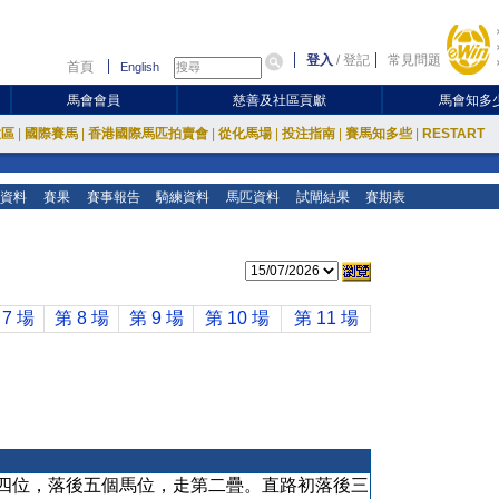
登入
/
登記
常見問題
首頁
English
馬會會員
慈善及社區貢獻
馬會知多
放區
|
國際賽馬
|
香港國際馬匹拍賣會
|
從化馬場
|
投注指南
|
賽馬知多些
|
RESTART
資料
賽果
賽事報告
騎練資料
馬匹資料
試閘結果
賽期表
 7 場
第 8 場
第 9 場
第 10 場
第 11 場
四位，落後五個馬位，走第二疊。直路初落後三