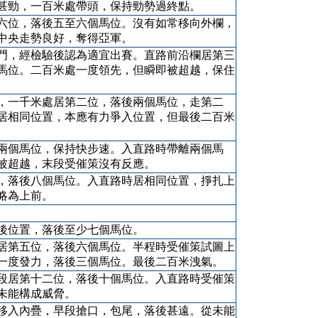
甚勁，一百米處帶頭，保持勁勢過終點。
六位，落後五至六個馬位。沒有如常移向外欄，
中央走勢良好，奪得亞軍。
門，經檢驗後認為適宜出賽。直路前沿欄居第三
馬位。二百米處一度領先，但瞬即被超越，保住
，一千米處居第二位，落後兩個馬位，走第二
居相同位置，本應有力爭入位置，但最後二百米
兩個馬位，保持快步速。入直路時帶離兩個馬
被超越，末段受催策沒有反應。
，落後八個馬位。入直路時居相同位置，掙扎上
略為上前。
後位置，落後至少七個馬位。
居第五位，落後六個馬位。半程時受催策試圖上
一度發力，落後三個馬位。最後二百米洩氣。
段居第十二位，落後十個馬位。入直路時受催策
未能構成威脅。
移入內疊，早段搶口，包尾，落後甚遠。從未能