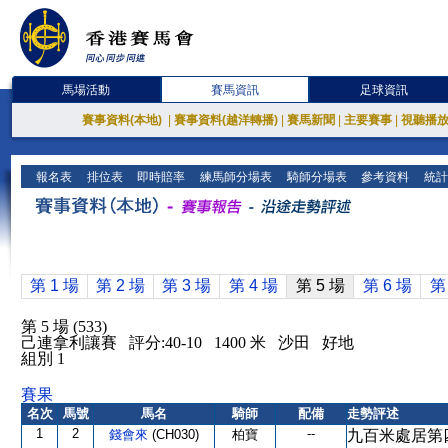
馬場活動
賽馬資訊
足球資訊
賽事資料(本地)
|
賽事資料(越洋轉播)
|
賽馬新聞
|
主要賽事
|
視聽播
報名表
排位表
即時賠率
練馬師分場表
騎師分場表
參考資料
統計
第 1 場
第 2 場
第 3 場
第 4 場
第 5 場
第 6 場
第
第 5 場 (533)
己連拿利讓賽 評分:40-10 1400 米 沙田 好地
組別 1
賽果
名次
馬號
馬名
騎師
配備
走勢評述
1
2
--
錢會來
(CH030)
柏寶
九百米處居第