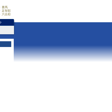
賽馬
足智彩
六合彩
少