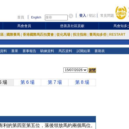
登入
/
登記
常見問題
首頁
English
馬會會員
慈善及社區貢獻
馬會知多
放區
|
國際賽馬
|
香港國際馬匹拍賣會
|
從化馬場
|
投注指南
|
賽馬知多些
|
RESTART
資料
賽果
賽事報告
騎練資料
馬匹資料
試閘結果
賽期表
5 場
第 6 場
第 7 場
第 8 場
有利的第四至第五位，落後領放馬約兩個馬位。