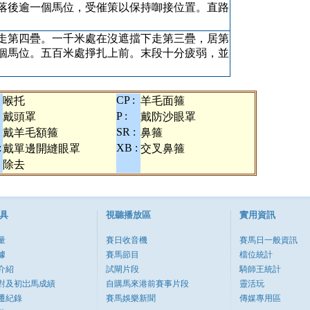
落後逾一個馬位，受催策以保持啣接位置。直路
走第四疊。一千米處在沒遮擋下走第三疊，居第
個馬位。五百米處掙扎上前。末段十分疲弱，並
CP :
喉托
羊毛面箍
P :
戴頭罩
戴防沙眼罩
SR :
戴羊毛額箍
鼻箍
:
XB :
戴單邊開縫眼罩
交叉鼻箍
除去
具
視聽播放區
實用資訊
量
賽日收音機
賽馬日一般資訊
據
賽馬節目
檔位統計
介紹
試閘片段
騎師王統計
對及初岀馬成績
自購馬來港前賽事片段
靈活玩
遷紀錄
賽馬娛樂新聞
傳媒專用區