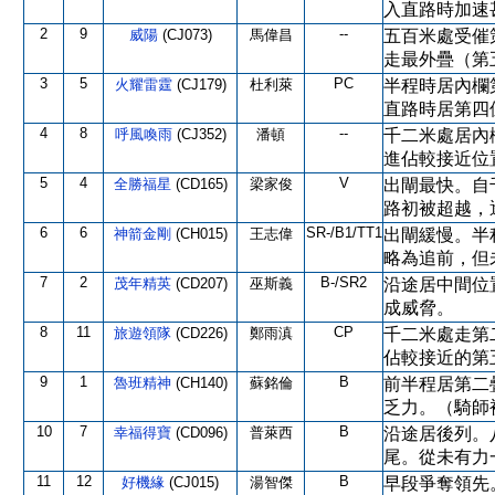
入直路時加速
2
9
--
威陽
(CJ073)
馬偉昌
五百米處受催
走最外疊（第
3
5
PC
火耀雷霆
(CJ179)
杜利萊
半程時居內欄
直路時居第四
4
8
--
呼風喚雨
(CJ352)
潘頓
千二米處居內
進佔較接近位
5
4
V
全勝福星
(CD165)
梁家俊
出閘最快。自
路初被超越，
6
6
SR-/B1/TT1
神箭金剛
(CH015)
王志偉
出閘緩慢。半
略為追前，但
7
2
B-/SR2
茂年精英
(CD207)
巫斯義
沿途居中間位
成威脅。
8
11
CP
旅遊領隊
(CD226)
鄭雨滇
千二米處走第
佔較接近的第
9
1
B
魯班精神
(CH140)
蘇銘倫
前半程居第二
乏力。（騎師
10
7
B
幸福得寶
(CD096)
普萊西
沿途居後列。
尾。從未有力
11
12
B
好機緣
(CJ015)
湯智傑
早段爭奪領先