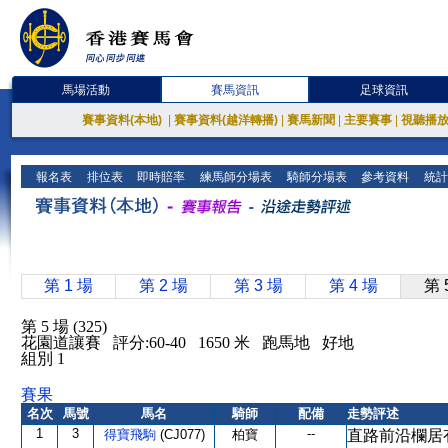
馬場活動
賽馬資訊
足球資訊
賽事資料(本地)
|
賽事資料(越洋轉播)
|
賽馬新聞
|
主要賽事
|
視聽播
報名表
排位表
即時賠率
練馬師分場表
騎師分場表
參考資料
統計
第 1 場
第 2 場
第 3 場
第 4 場
第 
第 5 場 (325)
花園道讓賽 評分:60-40 1650 米 跑馬地 好地
組別 1
賽果
名次
馬號
馬名
騎師
配備
走勢評述
1
3
--
得寶飛駒
(CJ077)
柏寶
直路前沿欄居