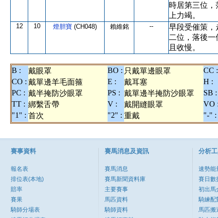
時居第三位，
上力竭。
12
10
--
燈胆寶
(CH048)
賴維銘
早段受催策，
二位，落後一
且收慢。
B :
BO :
CC :
戴眼罩
只戴單邊眼罩
CO :
E :
H :
戴單邊羊毛面箍
戴耳塞
PC :
PS :
SB :
戴半掩防沙眼罩
戴單邊半掩防沙眼罩
TT :
V :
VO 
綁繫舌帶
戴開縫眼罩
"1" :
"2" :
"-" :
首次
重戴
賽事資料
賽馬消息及資訊
分析工
報名表
賽馬消息
速勢能
排位表(本地)
賽馬新聞資料庫
賽日數
賠率
主要賽事
初出馬
賽果
馬匹資料
騎練配
騎師分場表
騎師資料
馬匹搬