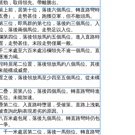
甚勁，取得領先。帶離勝出。
策上前，居第十位，落後六個馬位。轉直路彎時
五疊）。走勢甚佳，跑獲亞軍，但不敵頭馬。
第三位，即馬群的第七位，落後約三個馬位。入
位，落後兩個馬位。走勢足以入位。
欄第四位，落後領放馬約五個馬位。進入直路時
置，走勢甚佳。末段走勢僅屬一般。
千二米處至六百米處沿欄領先不逾一個馬位。直
逐漸力竭。
程時居尾二位置，落後領放馬約八個馬位。其後
未能構成威脅。
置之後，落後領放馬至少四至五個馬位。從未構
二疊，居第八位，落後四個馬位。轉直路彎時進
五位。未能加速。
疊第二位。入直路時墮退，受催策。直路上洩氣
被查詢此駒表現差劣的原因。）
八百米處包尾，落後九個馬位。轉直路彎時仍包
一爭。
。千一米處居第二位，落後一馬頸位。轉直路彎