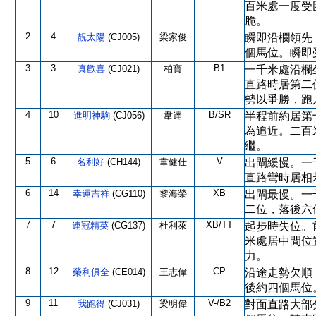
百米處一度受
脆。
2
4
--
靚太陽
(CJ005)
梁家俊
瞬即沿欄領先
個馬位。瞬即
3
3
B1
真歡喜
(CJ021)
柏寶
一千米處沿欄
直路時居第二
勢以爭勝，跑
4
10
B/SR
進明神駒
(CJ056)
韋達
半程前約居第
為追近。二百
繼。
5
6
V
名利好
(CH144)
韋健仕
出閘緩慢。一
直路彎時居相
6
14
XB
幸運吉祥
(CG110)
黎海榮
出閘最慢。一
二位，落後六
7
7
XB/TT
連冠精英
(CG137)
杜利萊
起步時失位。
米處居中間位
力。
8
12
CP
榮利俱全
(CE014)
王志偉
沿途走勢欠順
後約四個馬位
9
11
V-/B2
我跑得
(CJ031)
梁明偉
對面直路大部