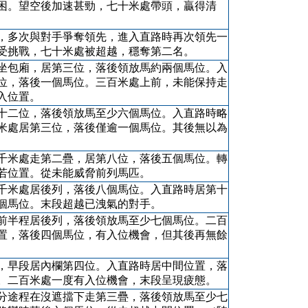
困。望空後加速甚勁，七十米處帶頭，贏得清
，多次與對手爭奪領先，進入直路時再次領先一
受挑戰，七十米處被超越，穩奪第二名。
坐包廂，居第三位，落後領放馬約兩個馬位。入
位，落後一個馬位。三百米處上前，未能保持走
入位置。
十二位，落後領放馬至少六個馬位。入直路時略
米處居第三位，落後僅逾一個馬位。其後無以為
千米處走第二疊，居第八位，落後五個馬位。轉
若位置。從未能威脅前列馬匹。
千米處居後列，落後八個馬位。入直路時居第十
個馬位。末段超越已洩氣的對手。
前半程居後列，落後領放馬至少七個馬位。二百
置，落後四個馬位，有入位機會，但其後再無餘
，早段居內欄第四位。入直路時居中間位置，落
。二百米處一度有入位機會，末段呈現疲態。
分途程在沒遮擋下走第三疊，落後領放馬至少七