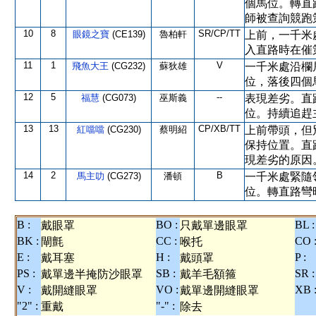
個馬位。轉直
師被查詢競跑
10
8
SR/CP/TT
眼鏡之寶
(CE139)
魯柏軒
上前，一千米
入直路時在催
11
1
V
飛魚大王
(CG232)
蘇狄雄
一千米處沿欄
位，落後四個
12
5
--
福慧
(CG073)
巫斯義
表現差劣。直
位。持續追趕
13
13
CP/XB/TT
紅噹噹
(CG230)
蔡明紹
上前帶頭，但
保持位置。直
現差劣的原因
14
2
B
馬主叻
(CG273)
潘頓
一千米處緊隨
位。轉直路彎
B :
BO :
BL :
戴眼罩
只戴單邊眼罩
BK :
CC :
CO 
閘氈
喉托
E :
H :
P :
戴耳塞
戴頭罩
PS :
SB :
SR :
戴單邊半掩防沙眼罩
戴羊毛額箍
V :
VO :
XB 
戴開縫眼罩
戴單邊開縫眼罩
"2" :
"-" :
重戴
除去