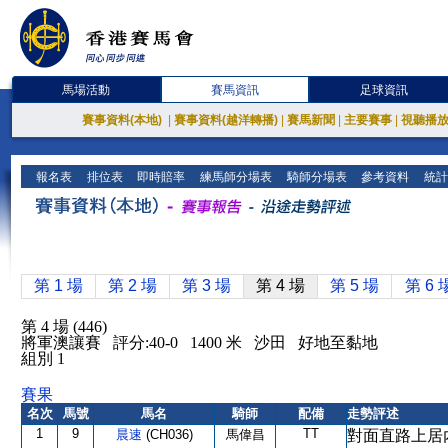
馬場活動
賽馬資訊
足球資訊
賽事資料(本地)
|
賽事資料(越洋轉播)
|
賽馬新聞
|
主要賽事
|
視聽播
報名表
排位表
即時賠率
練馬師分場表
騎師分場表
參考資料
統計
第 1 場
第 2 場
第 3 場
第 4 場
第 5 場
第 6 
第 4 場 (446)
將軍澳讓賽 評分:40-0 1400 米 沙田 好地至黏地
組別 1
賽果
名次
馬號
馬名
騎師
配備
走勢評述
1
9
TT
晨速
(CH036)
馬偉昌
對面直路上居