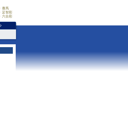
賽馬
足智彩
六合彩
少