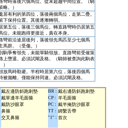
路彎時落後六個馬位。從未超越中間位置。（騎
策略。）
處居有利的第四位，落後兩個馬位，走第二疊。
策下保持位置。其後逐漸轉弱。
居第五位，落後三個馬位。轉直路彎時仍居第五
馬位。未能跑得更接近，責在本身。
路彎前沿途居後列，落後領先馬匹至少七個馬
主馬群。（受傷。）
別駒爭奪領先，未能單騎領放。直路彎前受催策
路上墮退。必須試閘及格。（騎師被查詢此駒表
。）
領放馬時勒避。半程時居第六位，落後四個馬
時被拋離。僅能保持同速。必須試閘及格。
BR :
戴左邊防斜跑刺墊
戴右邊防斜跑刺墊
:
CP :
戴單邊羊毛面箍
羊毛面箍
PC :
戴防沙眼罩
戴半掩防沙眼罩
TT :
鼻箍
綁繫舌帶
:
"1" :
交叉鼻箍
首次