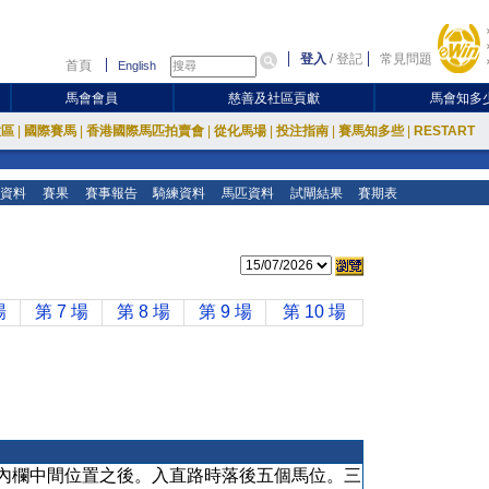
登入
/
登記
常見問題
首頁
English
馬會會員
慈善及社區貢獻
馬會知多
放區
|
國際賽馬
|
香港國際馬匹拍賣會
|
從化馬場
|
投注指南
|
賽馬知多些
|
RESTART
資料
賽果
賽事報告
騎練資料
馬匹資料
試閘結果
賽期表
場
第 7 場
第 8 場
第 9 場
第 10 場
內欄中間位置之後。入直路時落後五個馬位。三