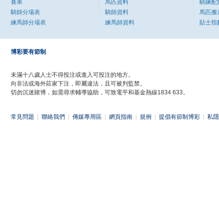
賽果
馬匹資料
騎練配
騎師分場表
騎師資料
馬匹搬
練馬師分場表
練馬師資料
貼士指
博彩要有節制
未滿十八歲人士不得投注或進入可投注的地方。
向非法或海外莊家下注，即屬違法，且可被判監禁。
切勿沉迷賭博，如需尋求輔導協助，可致電平和基金熱線1834 633。
常見問題
|
聯絡我們
|
傳媒專用區
|
網頁指南
|
規例
|
提倡有節制博彩
|
私隱