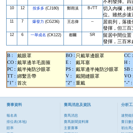
不利發揮。四
10
12
B-/TT
按多多
(CJ180)
鄭雨滇
切入內欄，輕
位。雖然步速
11
7
--
爆發力
(CG236)
王志偉
居前列，落後
發揮，但三百
12
6
SR
一舉成名
(CK122)
都爾
留居中間位置
發揮，三百米
B :
BO :
CC :
戴眼罩
只戴單邊眼罩
CO :
E :
H :
戴單邊羊毛面箍
戴耳塞
PC :
PS :
SB :
戴半掩防沙眼罩
戴單邊半掩防沙眼罩
TT :
V :
VO 
綁繫舌帶
戴開縫眼罩
"1" :
"2" :
"-" :
首次
重戴
賽事資料
賽馬消息及資訊
分析工
報名表
賽馬消息
速勢能
排位表(本地)
賽馬新聞資料庫
賽日數
賠率
主要賽事
初出馬