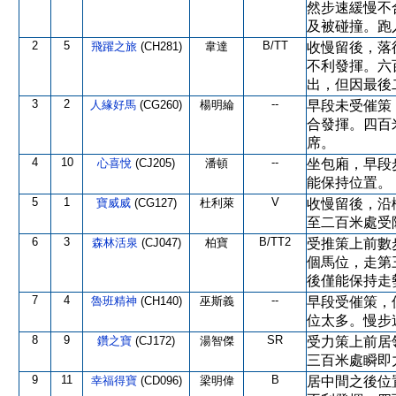
然步速緩慢不
及被碰撞。跑
2
5
B/TT
飛躍之旅
(CH281)
韋達
收慢留後，落
不利發揮。六
出，但因最後
3
2
--
人緣好馬
(CG260)
楊明綸
早段未受催策
合發揮。四百
席。
4
10
--
心喜悅
(CJ205)
潘頓
坐包廂，早段
能保持位置。
5
1
V
寶威威
(CG127)
杜利萊
收慢留後，沿
至二百米處受
6
3
B/TT2
森林活泉
(CJ047)
柏寶
受推策上前數
個馬位，走第
後僅能保持走
7
4
--
魯班精神
(CH140)
巫斯義
早段受催策，
位太多。慢步
8
9
SR
鑽之寶
(CJ172)
湯智傑
受力策上前居
三百米處瞬即
9
11
B
幸福得寶
(CD096)
梁明偉
居中間之後位