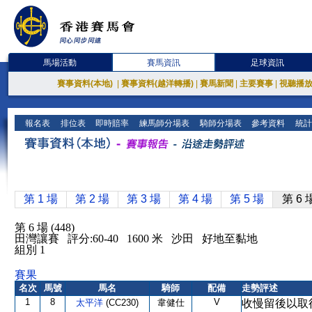
馬場活動
賽馬資訊
足球資訊
賽事資料(本地)
|
賽事資料(越洋轉播)
|
賽馬新聞
|
主要賽事
|
視聽播
報名表
排位表
即時賠率
練馬師分場表
騎師分場表
參考資料
統計
第 1 場
第 2 場
第 3 場
第 4 場
第 5 場
第 6 
第 6 場 (448)
田灣讓賽 評分:60-40 1600 米 沙田 好地至黏地
組別 1
賽果
名次
馬號
馬名
騎師
配備
走勢評述
1
8
V
太平洋
(CC230)
韋健仕
收慢留後以取