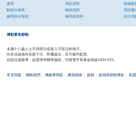
賽果
馬匹資料
騎練配
騎師分場表
騎師資料
馬匹搬
練馬師分場表
練馬師資料
貼士指
博彩要有節制
未滿十八歲人士不得投注或進入可投注的地方。
向非法或海外莊家下注，即屬違法，且可被判監禁。
切勿沉迷賭博，如需尋求輔導協助，可致電平和基金熱線1834 633。
常見問題
|
聯絡我們
|
傳媒專用區
|
網頁指南
|
規例
|
提倡有節制博彩
|
私隱