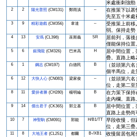
米處衝刺強勁
2
2
--
陽光普照
(CM131)
鄭雨滇
在推策下以甚
先至五十米處
3
9
--
精彩遊戲
(CM356)
韋達
受推策上前移
弱。保持走勢
4
13
SR
安瑪
(CL398)
巫斯義
居前列，落後
僅能保持位置
5
6
H
銀飛龍
(CM326)
巴米高
居中間位置，
疊。直路上略
6
1
B
鋼志
(CM197)
白德民
（並頭第六名
個半馬位，走
6
12
--
大快人心
(CN083)
梁家俊
（並頭第六名
位，走第二至
8
11
B
愛拚者勝
(CH280)
楊明綸
在力策下保持
走內欄。直路
9
14
B
傑出君子
(CK365)
郭立基
居中間位置，
直路上走勢尚
10
7
H/B1/TT
神聖駒
(CM091)
郭能
早段收慢，但
位，走第三疊
11
8
B-/XB1
大地王者
(CL251)
都爾
收慢留居包尾