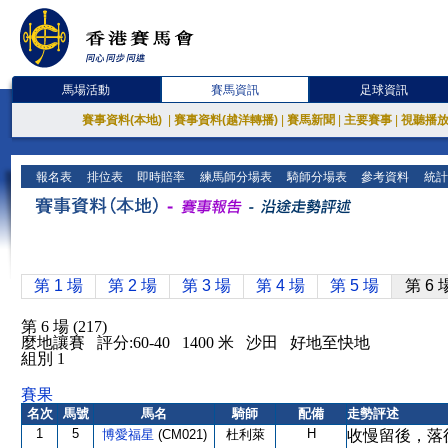
馬場活動
賽馬資訊
足球資訊
賽事資料(本地)
|
賽事資料(越洋轉播)
|
賽馬新聞
|
主要賽事
|
視聽播
報名表
排位表
即時賠率
練馬師分場表
騎師分場表
參考資料
統計
第 1 場
第 2 場
第 3 場
第 4 場
第 5 場
第 6 
第 6 場 (217)
麼地讓賽 評分:60-40 1400 米 沙田 好地至快地
組別 1
賽果
名次
馬號
馬名
騎師
配備
走勢評述
1
5
H
博愛福星
(CM021)
杜利萊
收慢留後，落