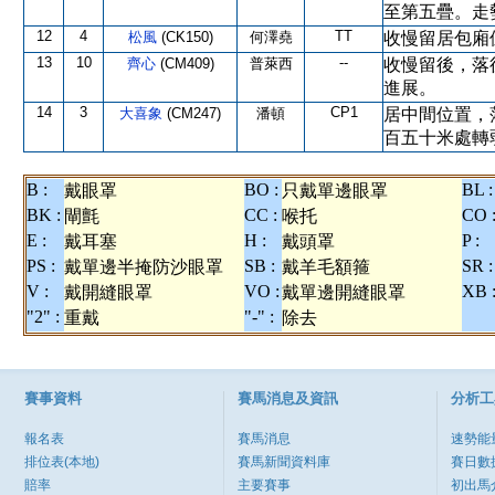
至第五疊。走
12
4
TT
松風
(CK150)
何澤堯
收慢留居包廂
13
10
--
齊心
(CM409)
普萊西
收慢留後，落
進展。
14
3
CP1
大喜象
(CM247)
潘頓
居中間位置，
百五十米處轉
B :
BO :
BL :
戴眼罩
只戴單邊眼罩
BK :
CC :
CO 
閘氈
喉托
E :
H :
P :
戴耳塞
戴頭罩
PS :
SB :
SR :
戴單邊半掩防沙眼罩
戴羊毛額箍
V :
VO :
XB 
戴開縫眼罩
戴單邊開縫眼罩
"2" :
"-" :
重戴
除去
賽事資料
賽馬消息及資訊
分析工
報名表
賽馬消息
速勢能
排位表(本地)
賽馬新聞資料庫
賽日數
賠率
主要賽事
初出馬