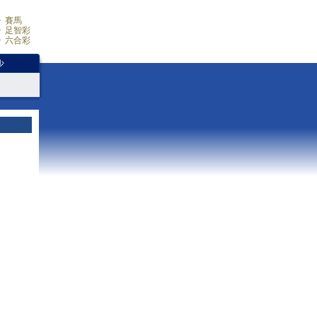
賽馬
足智彩
六合彩
少