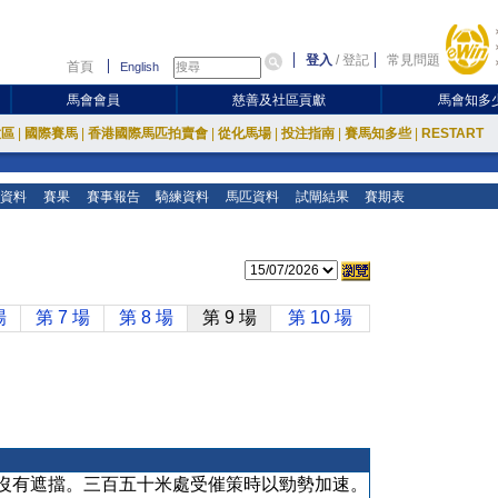
登入
/
登記
常見問題
首頁
English
馬會會員
慈善及社區貢獻
馬會知多
放區
|
國際賽馬
|
香港國際馬匹拍賣會
|
從化馬場
|
投注指南
|
賽馬知多些
|
RESTART
資料
賽果
賽事報告
騎練資料
馬匹資料
試閘結果
賽期表
場
第 7 場
第 8 場
第 9 場
第 10 場
沒有遮擋。三百五十米處受催策時以勁勢加速。