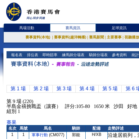
馬場活動
賽馬資訊
足球資訊
賽事資料(本地)
|
賽事資料(越洋轉播)
|
賽馬新聞
|
主要賽事
|
視聽播
報名表
排位表
即時賠率
練馬師分場表
騎師分場表
參考資料
統計
第 1 場
第 2 場
第 3 場
第 4 場
第 5 場
第 6 
第 9 場 (220)
半島金禧挑戰盃（讓賽） 評分:105-80 1650 米 沙田 好地
組別 1
賽果
名次
馬號
馬名
騎師
配備
走勢評述
1
1
H/XB
軍事行動
(CM077)
郭能
沿途居前列，