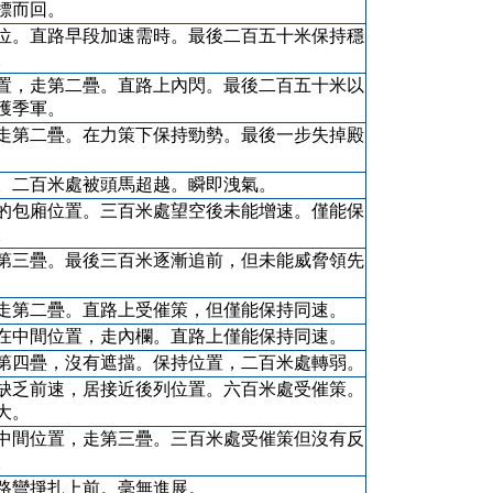
標而回。
位。直路早段加速需時。最後二百五十米保持穩
。
置，走第二疊。直路上內閃。最後二百五十米以
獲季軍。
走第二疊。在力策下保持勁勢。最後一步失掉殿
。二百米處被頭馬超越。瞬即洩氣。
的包廂位置。三百米處望空後未能增速。僅能保
。
第三疊。最後三百米逐漸追前，但未能威脅領先
走第二疊。直路上受催策，但僅能保持同速。
在中間位置，走內欄。直路上僅能保持同速。
第四疊，沒有遮擋。保持位置，二百米處轉弱。
缺乏前速，居接近後列位置。六百米處受催策。
大。
中間位置，走第三疊。三百米處受催策但沒有反
。
路彎掙扎上前。毫無進展。