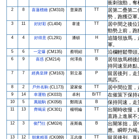
衝刺強勁，奪
2
8
TT
喜蓮標緻
(CM310)
普萊西
居第二疊第二
勢，跑獲亞軍
3
11
TT
好好彩
(CL404)
韋達
居中間之後位
勁勢上前，跑
4
4
H
好得意
(CL291)
潘頓
追隨領放馬，
軍。
5
6
TT
一定爆
(CM135)
蔡明紹
沿欄輕鬆帶頭
6
9
B
喜惑
(CM214)
何澤堯
居領放馬稍後
持同速至終點
7
7
P
經典皇牌
(CM163)
郭立基
留居後列，走
馬匹。
8
2
TT
戶外名駒
(CL173)
梁家俊
居中間位置，
9
14
B/TT
幸運勁
(CK033)
卓利
在催策下保持
10
5
B
萬能駒
(CK058)
鄭雨滇
保持同速，走
11
13
TT
齊喝采
(CK301)
楊明綸
出閘時收慢，
直路上進展不
12
3
B
俊鬥仕
(CM024)
巫斯義
出閘笨拙，居
應。瞬即力竭
13
12
TT
朝東精英
(CK089)
王志偉
留居後列。直