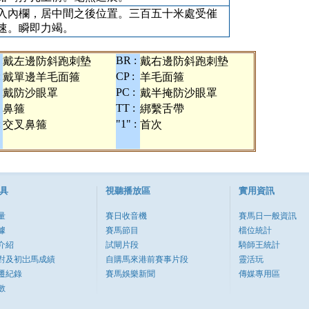
入內欄，居中間之後位置。三百五十米處受催
速。瞬即力竭。
BR :
戴左邊防斜跑刺墊
戴右邊防斜跑刺墊
:
CP :
戴單邊羊毛面箍
羊毛面箍
PC :
戴防沙眼罩
戴半掩防沙眼罩
TT :
鼻箍
綁繫舌帶
:
"1" :
交叉鼻箍
首次
具
視聽播放區
實用資訊
量
賽日收音機
賽馬日一般資訊
據
賽馬節目
檔位統計
介紹
試閘片段
騎師王統計
對及初岀馬成績
自購馬來港前賽事片段
靈活玩
遷紀錄
賽馬娛樂新聞
傳媒專用區
數