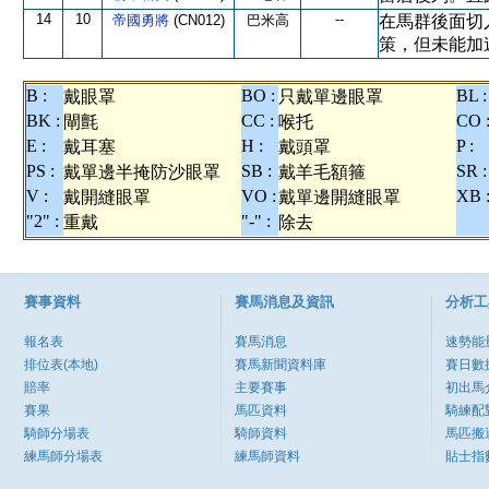
14
10
--
帝國勇將
(CN012)
巴米高
在馬群後面切
策，但未能加
B :
BO :
BL :
戴眼罩
只戴單邊眼罩
BK :
CC :
CO 
閘氈
喉托
E :
H :
P :
戴耳塞
戴頭罩
PS :
SB :
SR :
戴單邊半掩防沙眼罩
戴羊毛額箍
V :
VO :
XB 
戴開縫眼罩
戴單邊開縫眼罩
"2" :
"-" :
重戴
除去
賽事資料
賽馬消息及資訊
分析工
報名表
賽馬消息
速勢能
排位表(本地)
賽馬新聞資料庫
賽日數
賠率
主要賽事
初出馬
賽果
馬匹資料
騎練配
騎師分場表
騎師資料
馬匹搬
練馬師分場表
練馬師資料
貼士指