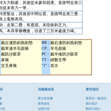
時大力勒避，其後從未參與競逐。直路彎走第三
但從未有力一爭。
時受緊迫，其後居中間位置。直路彎走第三疊，
路上毫無表現。
駒，走第二疊，有遮擋。末段衝刺乏力。
馬。本具爭勝機會，但過了三百米處後力竭。
BR :
戴左邊防斜跑刺墊
戴右邊防斜跑刺墊
:
CP :
戴單邊羊毛面箍
羊毛面箍
PC :
戴防沙眼罩
戴半掩防沙眼罩
TT :
鼻箍
綁繫舌帶
:
"1" :
交叉鼻箍
首次
具
視聽播放區
實用資訊
量
賽日收音機
賽馬日一般資訊
據
賽馬節目
檔位統計
介紹
試閘片段
騎師王統計