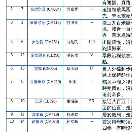
有遮擋。直路
2
7
--
高耀之寶
(CN084)
吳嘉晉
追隨領放馬匹
先。末段被頭
3
1
--
事事順意
(CM112)
何澤堯
接近九百米處
擋。接近一百
過一百米處時
4
6
TT1
大欣賞
(CM251)
白德民
出閘緩慢，沿
跑獲殿軍。
5
12
V
金榜題名
(CL358)
湯智傑
早段沿欄領放
點。
6
13
TT
震撼
(CN065)
蔡明紹
自大外檔起步
路上保持頗佳
7
8
--
香港至尊
(CM219)
韋達
穩居中間之後
時受擠迫，沿
追前甚多。
8
10
SR
安瑪
(CL398)
巫斯義
接近八百五十
面的位置，走
9
11
H
森泉贏
(CM419)
賴維銘
居於後列，走
10
14
--
信得過
(CM070)
郭立基
首次轉彎時須
四疊，有時沒