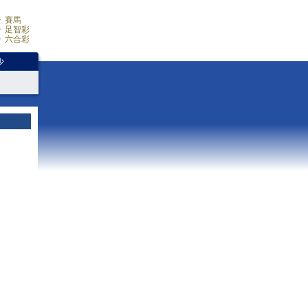
賽馬
足智彩
六合彩
少