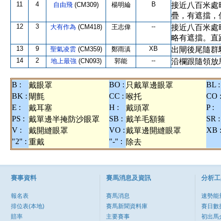
11
4
B
自由飛
(CM309)
楊明綸
接近八百米處
疊，有遮擋，
12
3
--
大有作為
(CM418)
王志偉
接近八百米處
略有遮擋。直
13
9
XB
聖氣凌雲
(CM359)
鄭雨滇
出閘後尾隨群
14
2
--
地上最強
(CN093)
郭能
沿欄跟隨領放
B :
BO :
BL :
戴眼罩
只戴單邊眼罩
BK :
CC :
CO 
閘氈
喉托
E :
H :
P :
戴耳塞
戴頭罩
PS :
SB :
SR :
戴單邊半掩防沙眼罩
戴羊毛額箍
V :
VO :
XB 
戴開縫眼罩
戴單邊開縫眼罩
"2" :
"-" :
重戴
除去
賽事資料
賽馬消息及資訊
分析工
報名表
賽馬消息
速勢能
排位表(本地)
賽馬新聞資料庫
賽日數
賠率
主要賽事
初出馬