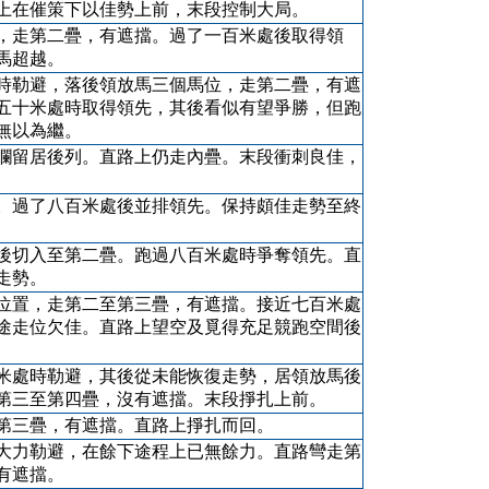
上在催策下以佳勢上前，末段控制大局。
，走第二疊，有遮擋。過了一百米處後取得領
馬超越。
時勒避，落後領放馬三個馬位，走第二疊，有遮
五十米處時取得領先，其後看似有望爭勝，但跑
無以為繼。
欄留居後列。直路上仍走內疊。末段衝刺良佳，
。過了八百米處後並排領先。保持頗佳走勢至終
後切入至第二疊。跑過八百米處時爭奪領先。直
走勢。
位置，走第二至第三疊，有遮擋。接近七百米處
途走位欠佳。直路上望空及覓得充足競跑空間後
米處時勒避，其後從未能恢復走勢，居領放馬後
第三至第四疊，沒有遮擋。末段掙扎上前。
第三疊，有遮擋。直路上掙扎而回。
大力勒避，在餘下途程上已無餘力。直路彎走第
有遮擋。