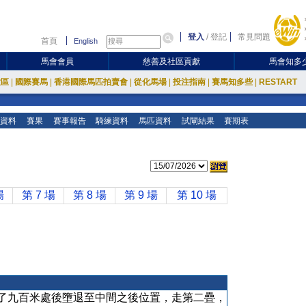
登入
/
登記
常見問題
首頁
English
馬會會員
慈善及社區貢獻
馬會知多
放區
|
國際賽馬
|
香港國際馬匹拍賣會
|
從化馬場
|
投注指南
|
賽馬知多些
|
RESTART
資料
賽果
賽事報告
騎練資料
馬匹資料
試閘結果
賽期表
場
第 7 場
第 8 場
第 9 場
第 10 場
了九百米處後墮退至中間之後位置，走第二疊，