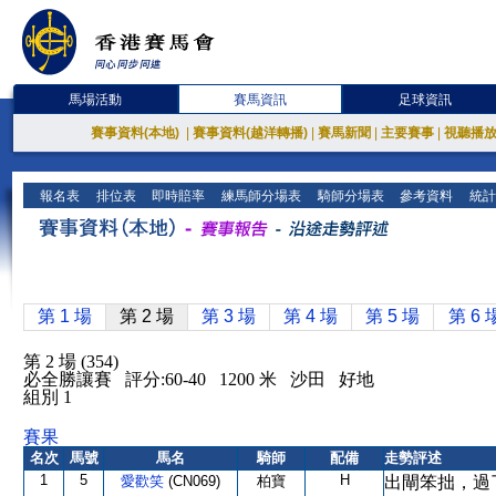
馬場活動
賽馬資訊
足球資訊
賽事資料(本地)
|
賽事資料(越洋轉播)
|
賽馬新聞
|
主要賽事
|
視聽播
報名表
排位表
即時賠率
練馬師分場表
騎師分場表
參考資料
統計
第 1 場
第 2 場
第 3 場
第 4 場
第 5 場
第 6 
第 2 場 (354)
必全勝讓賽 評分:60-40 1200 米 沙田 好地
組別 1
賽果
名次
馬號
馬名
騎師
配備
走勢評述
1
5
H
愛歡笑
(CN069)
柏寶
出閘笨拙，過