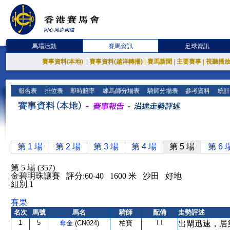
馬場活動
賽馬資訊
足球資訊
賽事資料(本地)
|
賽事資料(越洋轉播)
|
賽馬新聞
|
主要賽事
|
視聽播
報名表
排位表
即時賠率
練馬師分場表
騎師分場表
參考資料
統計
第 1 場
第 2 場
第 3 場
第 4 場
第 5 場
第 6 
第 5 場 (357)
金碧明珠讓賽 評分:60-40 1600 米 沙田 好地
組別 1
賽果
名次
馬號
馬名
騎師
配備
走勢評述
1
5
TT
奪金
(CN024)
柏寶
出閘迅速，居