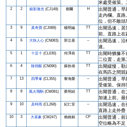
米處受催策。
2
2
H
銀影激光
(CJ149)
都爾
出閘普通，早
走內欄。直路
位，但不敵頭
3
9
TT
真奇寶
(CJ089)
楊明綸
出閘迅速，居
前。直路上在
4
6
--
大快人心
(CN083)
郭立基
出閘迅速，沿
速。
5
1
TT
十足十
(CL030)
何澤堯
出閘時猶豫不
二位置，走第
6
4
TT
辣得醒
(CN090)
蘇狄雄
出閘緩慢，勒
在馬匹之間競
7
13
--
四季峯
(CL355)
黎海榮
出閘普通，早
受催策。保持
8
8
TT
風火飛駒
(CM081)
蔡明紹
出閘普通，在
加速上前。最
9
10
--
及時雨
(CL268)
紀仁安
出閘迅速，在
直路上走外疊
10
3
CP
大喜象
(CM247)
賴維銘
出閘普通，前
空位略為不足