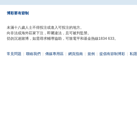
博彩要有節制
未滿十八歲人士不得投注或進入可投注的地方。
向非法或海外莊家下注，即屬違法，且可被判監禁。
切勿沉迷賭博，如需尋求輔導協助，可致電平和基金熱線1834 633。
常見問題
|
聯絡我們
|
傳媒專用區
|
網頁指南
|
規例
|
提倡有節制博彩
|
私隱