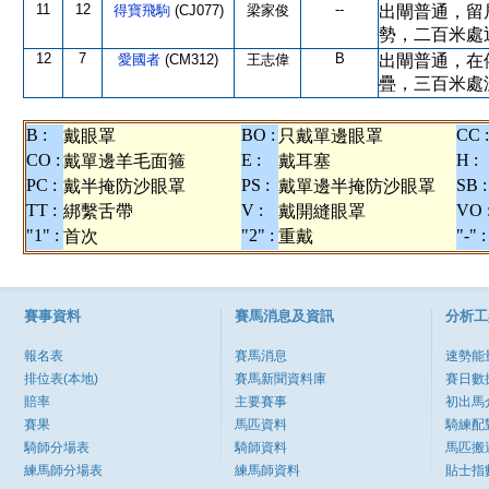
11
12
--
得寶飛駒
(CJ077)
梁家俊
出閘普通，留
勢，二百米處
12
7
B
愛國者
(CM312)
王志偉
出閘普通，在
疊，三百米處
B :
BO :
CC :
戴眼罩
只戴單邊眼罩
CO :
E :
H :
戴單邊羊毛面箍
戴耳塞
PC :
PS :
SB :
戴半掩防沙眼罩
戴單邊半掩防沙眼罩
TT :
V :
VO 
綁繫舌帶
戴開縫眼罩
"1" :
"2" :
"-" :
首次
重戴
賽事資料
賽馬消息及資訊
分析工
報名表
賽馬消息
速勢能
排位表(本地)
賽馬新聞資料庫
賽日數
賠率
主要賽事
初出馬
賽果
馬匹資料
騎練配
騎師分場表
騎師資料
馬匹搬
練馬師分場表
練馬師資料
貼士指