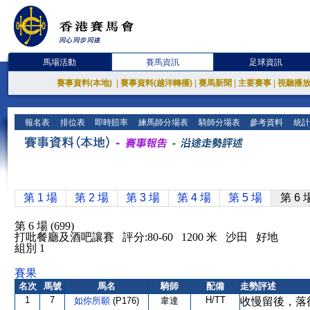
馬場活動
賽馬資訊
足球資訊
賽事資料(本地)
|
賽事資料(越洋轉播)
|
賽馬新聞
|
主要賽事
|
視聽播
報名表
排位表
即時賠率
練馬師分場表
騎師分場表
參考資料
統計
第 1 場
第 2 場
第 3 場
第 4 場
第 5 場
第 6 
第 6 場 (699)
打吡餐廳及酒吧讓賽 評分:80-60 1200 米 沙田 好地
組別 1
賽果
名次
馬號
馬名
騎師
配備
走勢評述
1
7
H/TT
如你所願
(P176)
韋達
收慢留後，落