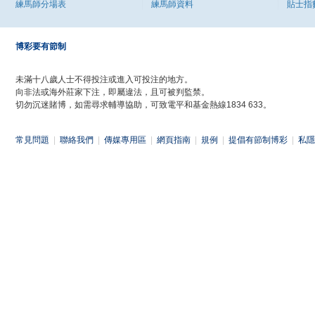
練馬師分場表
練馬師資料
貼士指
博彩要有節制
未滿十八歲人士不得投注或進入可投注的地方。
向非法或海外莊家下注，即屬違法，且可被判監禁。
切勿沉迷賭博，如需尋求輔導協助，可致電平和基金熱線1834 633。
常見問題
|
聯絡我們
|
傳媒專用區
|
網頁指南
|
規例
|
提倡有節制博彩
|
私隱