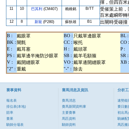
揮，但四百米
11
10
B/TT
巴其利
(CM407)
賴維銘
受催策上前，
百米處瞬即轉
12
8
B1
新寵
(P280)
蘇狄雄
出閘時受碰撞
B :
BO :
BL :
戴眼罩
只戴單邊眼罩
BK :
CC :
CO 
閘氈
喉托
E :
H :
P :
戴耳塞
戴頭罩
PS :
SB :
SR :
戴單邊半掩防沙眼罩
戴羊毛額箍
V :
VO :
XB 
戴開縫眼罩
戴單邊開縫眼罩
"2" :
"-" :
重戴
除去
賽事資料
賽馬消息及資訊
分析工
報名表
賽馬消息
速勢能
排位表(本地)
賽馬新聞資料庫
賽日數
賠率
主要賽事
初出馬
賽果
馬匹資料
騎練配
騎師分場表
騎師資料
馬匹搬