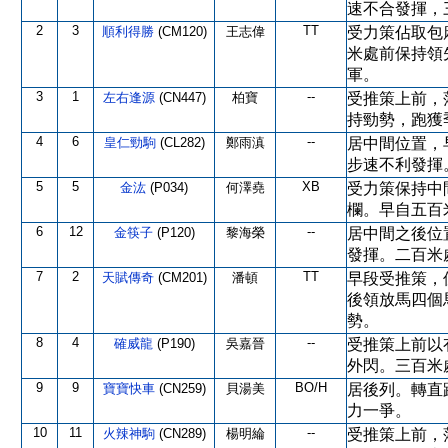
速不合發揮，
2
3
TT
順利得勝
(CM120)
王志偉
受力策佔取包
米處前保持領
軍。
3
1
--
左右逢源
(CN447)
柏寶
受推策上前，
持勁勢，跑獲
4
6
--
皇仁勁駒
(CL282)
鄭雨滇
居中間位置，
步速不利發揮
5
5
XB
金汯
(P034)
何澤堯
受力策保持中
欄。早自五百
6
12
--
金筷子
(P120)
黎海榮
居中間之後位
發揮。二百米
7
2
TT
天賦傳奇
(CM201)
潘頓
早段受推策，
後領放馬四個
勢。
8
4
--
確威龍
(P190)
吳嘉晉
受推策上前以
外閃。三百米
9
9
BO/H
寶寶快車
(CN259)
貝湯美
居後列。轉直
力一爭。
10
11
--
火辣神駒
(CN289)
楊明綸
受推策上前，