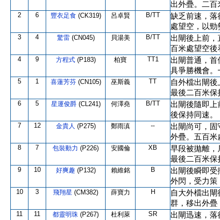
出外疊。二百
2
6
B/TT
豐衣足食
(CK319)
呂卓賢
缺乏前速，落
處望空，以勁
3
4
B/TT
驚雷
(CN045)
貝湯美
出閘後上前，
百米處望空後
4
9
TT1
方程式
(P183)
柏寶
出閘普通，首
具爭勝機會。
5
1
TT
喜蓮芳芬
(CN105)
巫斯義
自外檔出閘後
最後二百米保
6
5
B/TT
星運俊爵
(CL241)
何澤堯
出閘後隨即上
後保持同速。
7
12
--
金貴人
(P275)
鄭雨滇
出閘尚可，固
外疊。五百米
8
7
XB
包裝動力
(P226)
安國倫
早段被拋離，
最後二百米保
9
10
B
好爽趣
(P132)
賴維銘
出閘後瞬即受
外閃，受力策
10
3
H
飛翔星
(CM382)
薛寶力
自大外檔出閘
群，移出外疊
11
11
SR
都靈明珠
(P267)
杜利萊
出閘迅速，落