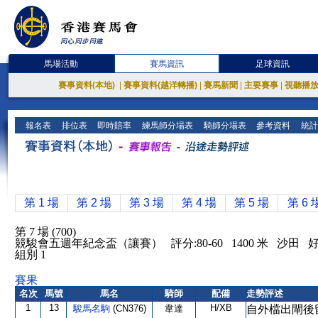
馬場活動
賽馬資訊
足球資訊
賽事資料(本地)
|
賽事資料(越洋轉播)
|
賽馬新聞
|
主要賽事
|
視聽播
報名表
排位表
即時賠率
練馬師分場表
騎師分場表
參考資料
統計
第 1 場
第 2 場
第 3 場
第 4 場
第 5 場
第 6 
第 7 場 (700)
競駿會五週年紀念盃（讓賽） 評分:80-60 1400 米 沙田 
組別 1
賽果
名次
馬號
馬名
騎師
配備
走勢評述
1
13
H/XB
駿馬名駒
(CN376)
韋達
自外檔出閘後