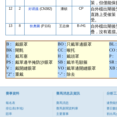
策，但僅能保
12
2
CP
好易搵
(CN382)
潘頓
自外檔出閘後
直路上受催策
受。
13
8
B-/H1
狄奧圖
(P116)
王志偉
自外檔出閘後
疊，沒有遮擋
B :
BO :
BL :
戴眼罩
只戴單邊眼罩
BK :
CC :
CO 
閘氈
喉托
E :
H :
P :
戴耳塞
戴頭罩
PS :
SB :
SR :
戴單邊半掩防沙眼罩
戴羊毛額箍
V :
VO :
XB 
戴開縫眼罩
戴單邊開縫眼罩
"2" :
"-" :
重戴
除去
賽事資料
賽馬消息及資訊
分析工
報名表
賽馬消息
速勢能
排位表(本地)
賽馬新聞資料庫
賽日數
賠率
主要賽事
初出馬