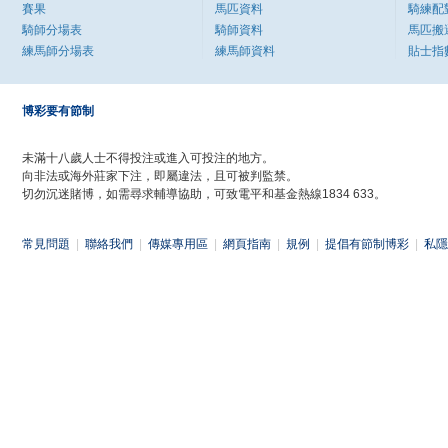
賽果
馬匹資料
騎練配
騎師分場表
騎師資料
馬匹搬
練馬師分場表
練馬師資料
貼士指
博彩要有節制
未滿十八歲人士不得投注或進入可投注的地方。
向非法或海外莊家下注，即屬違法，且可被判監禁。
切勿沉迷賭博，如需尋求輔導協助，可致電平和基金熱線1834 633。
常見問題
|
聯絡我們
|
傳媒專用區
|
網頁指南
|
規例
|
提倡有節制博彩
|
私隱