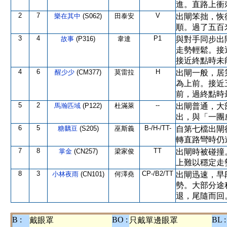
進。直路上衝
2
7
V
樂在其中
(S062)
田泰安
出閘笨拙，恢
順。過了五百
3
4
P1
故事
(P316)
韋達
與對手同步出
走勢輕鬆。接
接近終點時未
4
6
H
醒少少
(CM377)
莫雷拉
出閘一般，居
為上前。接近
前，過終點時
5
2
--
馬瀚匹域
(P122)
杜滿萊
出閘普通，大
出，與「一團
6
5
B-/H-/TT-
糖黐豆
(S205)
巫斯義
自第七檔出閘
轉直路彎時仍
7
8
TT
掌金
(CN257)
梁家俊
出閘時被碰撞
上難以穩定走
8
3
CP-/B2/TT
小林夜雨
(CN101)
何澤堯
出閘迅速，早
勢。大部分途
退，尾隨而回
B :
BO :
BL :
戴眼罩
只戴單邊眼罩