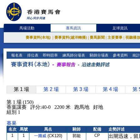
馬場活動
賽馬資訊
足球資訊
賽事資料(本地)
|
賽事資料(越洋轉播)
|
賽馬新聞
|
主要賽事
|
視聽播
報名表
排位表
即時賠率
練馬師分場表
騎師分場表
參考資料
統計
第 1 場
第 2 場
第 3 場
第 4 場
第 
第 1 場 (150)
香葉讓賽 評分:40-0 2200 米 跑馬地 好地
組別 1
賽果
名次
馬號
馬名
騎師
配備
走勢評述
1
1
CP
一團威
(CK120)
郭能
出閘迅速，留