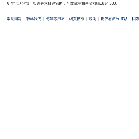
切勿沉迷賭博，如需尋求輔導協助，可致電平和基金熱線1834 633。
常見問題
|
聯絡我們
|
傳媒專用區
|
網頁指南
|
規例
|
提倡有節制博彩
|
私隱