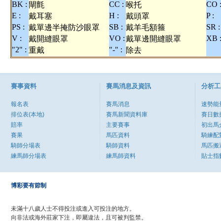
BK :
CC :
CO 
閘氈
喉托
E :
H :
P :
戴耳塞
戴頭罩
PS :
SB :
SR :
戴單邊半掩防沙眼罩
戴羊毛額箍
V :
VO :
XB 
戴開縫眼罩
戴單邊開縫眼罩
"2" :
"-" :
重戴
除去
賽事資料
賽馬消息及資訊
分析工
報名表
賽馬消息
速勢能
排位表(本地)
賽馬新聞資料庫
賽日數
賠率
主要賽事
初出馬
賽果
馬匹資料
騎練配
騎師分場表
騎師資料
馬匹搬
練馬師分場表
練馬師資料
貼士指
博彩要有節制
未滿十八歲人士不得投注或進入可投注的地方。
向非法或海外莊家下注，即屬違法，且可被判監禁。