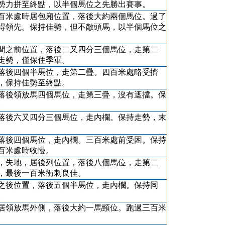
勢力拼至終點，以半個馬位之先勝出賽事。
百米處時居包廂位置，落後大約兩個馬位。過了
得領先。保持佳勢，但不敵頭馬，以半個馬位之
間之前位置，落後二又四分三個馬位，走第二
走勢，僅保住季軍。
落後四個半馬位，走第二疊。四百米處略受擠
，保持佳勢至終點。
落後領放馬四個馬位，走第三疊，沒有遮擋。保
。
落後六又四分三個馬位，走內欄。保持走勢，末
落後四個馬位，走內欄。三百米處前受困。保持
百米處時收慢。
，失地，居後列位置，落後八個馬位，走第二
，最後一百米衝刺良佳。
之後位置，落後五個半馬位，走內欄。保持同
。
居領放馬外側，落後大約一馬頸位。跑過三百米