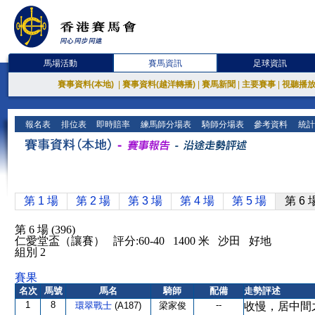
馬場活動
賽馬資訊
足球資訊
賽事資料(本地)
|
賽事資料(越洋轉播)
|
賽馬新聞
|
主要賽事
|
視聽播
報名表
排位表
即時賠率
練馬師分場表
騎師分場表
參考資料
統計
第 1 場
第 2 場
第 3 場
第 4 場
第 5 場
第 6 
第 6 場 (396)
仁愛堂盃（讓賽） 評分:60-40 1400 米 沙田 好地
組別 2
賽果
名次
馬號
馬名
騎師
配備
走勢評述
1
8
--
環翠戰士
(A187)
梁家俊
收慢，居中間