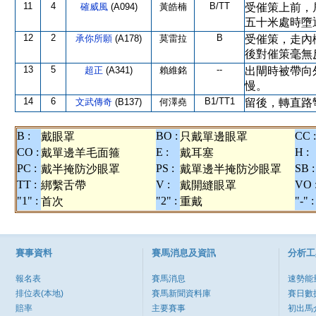
11
4
B/TT
確威風
(A094)
黃皓楠
受催策上前，
五十米處時墮
12
2
B
承你所願
(A178)
莫雷拉
受催策，走內
後對催策毫無
13
5
--
超正
(A341)
賴維銘
出閘時被帶向
慢。
14
6
B1/TT1
文武傳奇
(B137)
何澤堯
留後，轉直路
B :
BO :
CC :
戴眼罩
只戴單邊眼罩
CO :
E :
H :
戴單邊羊毛面箍
戴耳塞
PC :
PS :
SB :
戴半掩防沙眼罩
戴單邊半掩防沙眼罩
TT :
V :
VO 
綁繫舌帶
戴開縫眼罩
"1" :
"2" :
"-" :
首次
重戴
賽事資料
賽馬消息及資訊
分析工
報名表
賽馬消息
速勢能
排位表(本地)
賽馬新聞資料庫
賽日數
賠率
主要賽事
初出馬