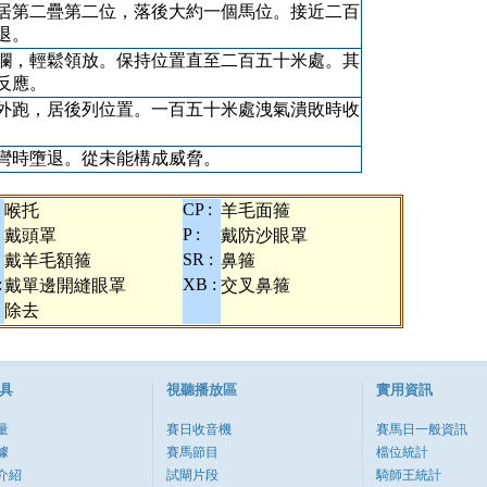
居第二疊第二位，落後大約一個馬位。接近二百
退。
欄，輕鬆領放。保持位置直至二百五十米處。其
反應。
外跑，居後列位置。一百五十米處洩氣潰敗時收
彎時墮退。從未能構成威脅。
CP :
喉托
羊毛面箍
P :
戴頭罩
戴防沙眼罩
SR :
戴羊毛額箍
鼻箍
:
XB :
戴單邊開縫眼罩
交叉鼻箍
除去
具
視聽播放區
實用資訊
量
賽日收音機
賽馬日一般資訊
據
賽馬節目
檔位統計
介紹
試閘片段
騎師王統計