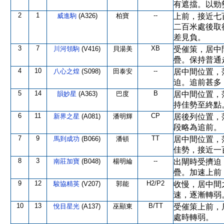
有遮擋。以勁
2
1
--
威進駒
(A326)
柏寶
上前，接近七
二百米處後取
差見負。
3
7
XB
川河領駒
(V416)
貝湯美
受催策，居中
疊。保持普通
4
10
--
八心之煌
(S098)
田泰安
居中間位置，
迫。追前甚多
5
14
B
韻妙星
(A363)
巴度
居中間位置，
持佳勢至終點
6
11
CP
新界之星
(A081)
潘明輝
居後列位置，
段略為追前。
7
9
TT
馬到成功
(B066)
潘頓
居中間位置，
佳勢，接近一
8
3
--
南莊加寶
(B048)
楊明綸
出閘時受擠迫
疊。加速上前
9
12
H2/P2
駿協精英
(V207)
郭能
收慢，居中間
速，逐漸轉弱
10
13
B/TT
悅目星光
(A137)
巫顯東
受催策上前，
處時轉弱。