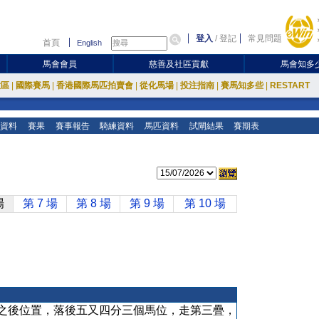
登入
/
登記
常見問題
首頁
English
馬會會員
慈善及社區貢獻
馬會知多
放區
|
國際賽馬
|
香港國際馬匹拍賣會
|
從化馬場
|
投注指南
|
賽馬知多些
|
RESTART
資料
賽果
賽事報告
騎練資料
馬匹資料
試閘結果
賽期表
場
第 7 場
第 8 場
第 9 場
第 10 場
之後位置，落後五又四分三個馬位，走第三疊，