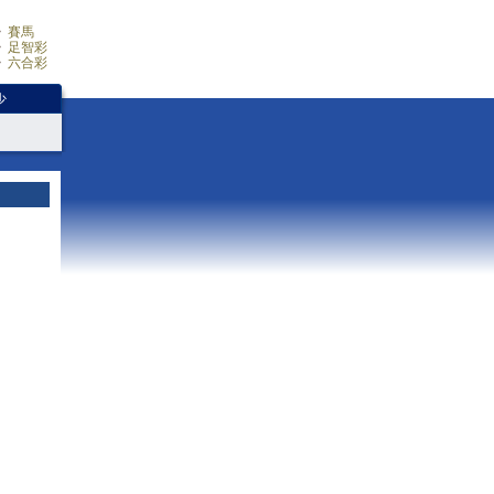
賽馬
足智彩
六合彩
少