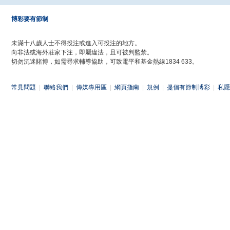
博彩要有節制
未滿十八歲人士不得投注或進入可投注的地方。
向非法或海外莊家下注，即屬違法，且可被判監禁。
切勿沉迷賭博，如需尋求輔導協助，可致電平和基金熱線1834 633。
常見問題
|
聯絡我們
|
傳媒專用區
|
網頁指南
|
規例
|
提倡有節制博彩
|
私隱