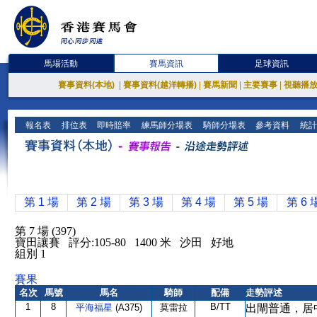
馬場活動
賽馬資訊
足球資訊
賽事資料(本地)
|
賽事資料(越洋轉播)
|
賽馬新聞
|
主要賽事
|
視聽播
報名表
排位表
即時賠率
練馬師分場表
騎師分場表
參考資料
統計
第 1 場
第 2 場
第 3 場
第 4 場
第 5 場
第 6 
第 7 場 (397)
寶田讓賽 評分:105-80 1400 米 沙田 好地
組別 1
賽果
名次
馬號
馬名
騎師
配備
走勢評述
1
8
B/TT
平海福星
(A375)
莫雷拉
出閘普通，居