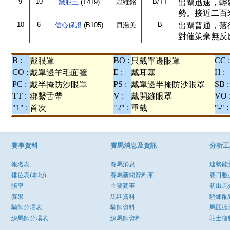
9
10
B/TT
鐵胆王
(T419)
賴維銘
出閘迅速，輕
勢。接近二百
10
6
B
信心保證
(B105)
貝湯美
出閘普通，落
對催策毫無反
B :
BO :
CC :
戴眼罩
只戴單邊眼罩
CO :
E :
H :
戴單邊羊毛面箍
戴耳塞
PC :
PS :
SB :
戴半掩防沙眼罩
戴單邊半掩防沙眼罩
TT :
V :
VO 
綁繫舌帶
戴開縫眼罩
"1" :
"2" :
"-" :
首次
重戴
賽事資料
賽馬消息及資訊
分析工
報名表
賽馬消息
速勢能
排位表(本地)
賽馬新聞資料庫
賽日數
賠率
主要賽事
初出馬
賽果
馬匹資料
騎練配
騎師分場表
騎師資料
馬匹搬
練馬師分場表
練馬師資料
貼士指