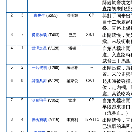
蹄處於窘境之
直路初未能望
2
3
CP
真先生
(S253)
潘明輝
與對手同步出
自千二米處起
疊。直路上保
3
7
XB/TT
勇霸神駒
(T403)
巴度
出閘緩慢，受
擋。末段衝刺
4
1
--
世澤之星
(V128)
潘頓
自第八檔出閘
進。入直路時
威脅三甲馬匹
5
2
--
一片光明
(T268)
羅理雅
出閘迅速，落
置。末段走勢
6
9
CP/TT
與龍共舞
(B129)
梁家俊
起步時被碰撞
位，走內欄。
處。其後略為
7
5
CP
鴻圖飛星
(V052)
韋達
自第九檔出閘
早段跑來搶口
（流鼻血。）
8
4
H/P/TT1
赤兔寶駒
(A115)
李寶利
出閘緩慢，直
已洩氣的馬匹