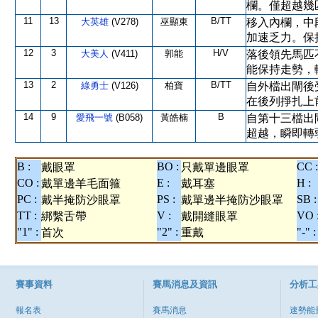
欄。僅超越幾
11
13
B/TT
大英雄
(V278)
巫顯東
移入內欄，中
加速乏力。保
12
3
H/V
大美人
(V411)
郭能
落後領先馬匹
能保持走勢，
13
2
B/TT
綠勇士
(V126)
柏寶
自外檔出閘後
在後列掙扎上
14
9
B
愛飛一號
(B058)
黃皓楠
自第十三檔出
超越，瞬即轉
B :
BO :
CC :
戴眼罩
只戴單邊眼罩
CO :
E :
H :
戴單邊羊毛面箍
戴耳塞
PC :
PS :
SB :
戴半掩防沙眼罩
戴單邊半掩防沙眼罩
TT :
V :
VO 
綁繫舌帶
戴開縫眼罩
"1" :
"2" :
"-" :
首次
重戴
賽事資料
賽馬消息及資訊
分析工
報名表
賽馬消息
速勢能