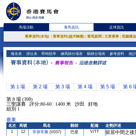
馬場活動
賽馬資訊
足球資訊
賽事資料(本地)
|
賽事資料(越洋轉播)
|
賽馬新聞
|
主要賽事
|
視聽播
報名表
排位表
即時賠率
練馬師分場表
騎師分場表
參考資料
統計
第 1 場
第 2 場
第 3 場
第 4 場
第 5 場
第 6 
第 8 場 (398)
三聖讓賽 評分:80-60 1400 米 沙田 好地
組別 1
賽果
名次
馬號
馬名
騎師
配備
走勢評述
1
12
V/TT
常拼常勝
(V037)
巴度
留居中間之後