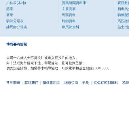
排位表(本地)
賽馬新聞資料庫
賽日數
賠率
主要賽事
初出馬
賽果
馬匹資料
騎練配
騎師分場表
騎師資料
馬匹搬
練馬師分場表
練馬師資料
貼士指
博彩要有節制
未滿十八歲人士不得投注或進入可投注的地方。
向非法或海外莊家下注，即屬違法，且可被判監禁。
切勿沉迷賭博，如需尋求輔導協助，可致電平和基金熱線1834 633。
常見問題
|
聯絡我們
|
傳媒專用區
|
網頁指南
|
規例
|
提倡有節制博彩
|
私隱