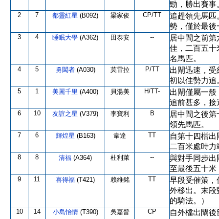
勁，勝出賽事
2
7
CP/TT
都靈紅星
(B092)
梁家俊
追趕領先馬匹
勢，僅於最後
3
4
--
睡眠大學
(A362)
田泰安
居中間之前第
佳，二百五十
名馬匹。
4
5
P/TT
勇闖者
(A030)
莫雷拉
出閘迅速，受
初以佳勢力追
5
1
H/TT-
美麗千里
(A400)
貝湯美
出閘僅屬一般
追前甚多，接
6
10
B
友誼之星
(V379)
李寶利
居中間之後第
領先馬匹。
7
6
TT
輝煌星
(B163)
韋達
自第十四檔出
二百米處時力
8
8
--
清福
(A364)
杜利萊
與對手同步出
至最後五十米
9
11
TT
喜得福
(T421)
賴維銘
早段受催策，
外移出。末段
的騎法。）
10
14
CP
小島怡情
(T390)
吳嘉晉
自外檔出閘後