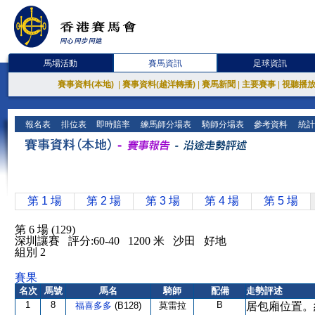
馬場活動
賽馬資訊
足球資訊
賽事資料(本地)
|
賽事資料(越洋轉播)
|
賽馬新聞
|
主要賽事
|
視聽播
報名表
排位表
即時賠率
練馬師分場表
騎師分場表
參考資料
統計
第 1 場
第 2 場
第 3 場
第 4 場
第 5 場
第 6 場 (129)
深圳讓賽 評分:60-40 1200 米 沙田 好地
組別 2
賽果
名次
馬號
馬名
騎師
配備
走勢評述
1
8
B
福喜多多
(B128)
莫雷拉
居包廂位置。