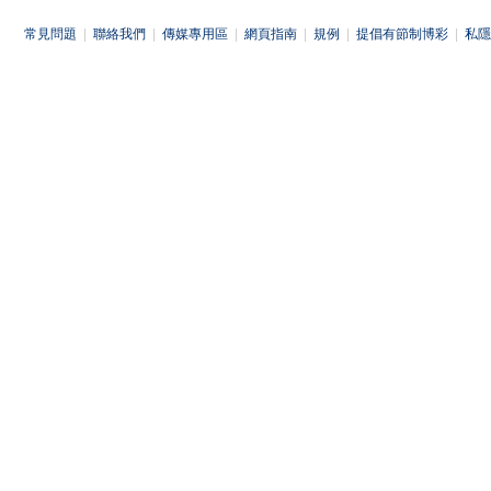
常見問題
|
聯絡我們
|
傳媒專用區
|
網頁指南
|
規例
|
提倡有節制博彩
|
私隱