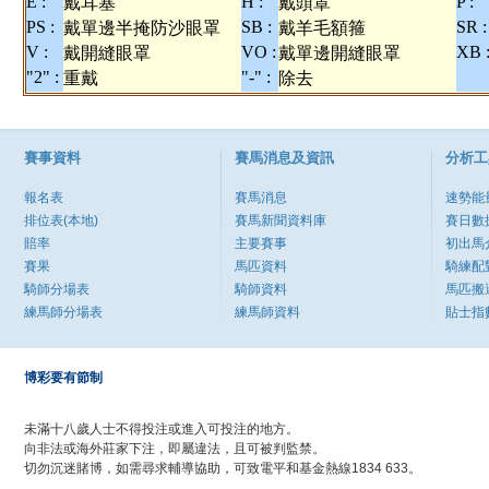
E :
H :
P :
戴耳塞
戴頭罩
PS :
SB :
SR :
戴單邊半掩防沙眼罩
戴羊毛額箍
V :
VO :
XB 
戴開縫眼罩
戴單邊開縫眼罩
"2" :
"-" :
重戴
除去
賽事資料
賽馬消息及資訊
分析工
報名表
賽馬消息
速勢能
排位表(本地)
賽馬新聞資料庫
賽日數
賠率
主要賽事
初出馬
賽果
馬匹資料
騎練配
騎師分場表
騎師資料
馬匹搬
練馬師分場表
練馬師資料
貼士指
博彩要有節制
未滿十八歲人士不得投注或進入可投注的地方。
向非法或海外莊家下注，即屬違法，且可被判監禁。
切勿沉迷賭博，如需尋求輔導協助，可致電平和基金熱線1834 633。