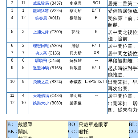
2
11
BO1
威風駿馬
(B437)
史卓豐
居第二疊第二
3
1
B/TT
龍城猛將
(V225)
蔡明紹
受催策居領放
4
12
B
笑春風
(A011)
楊明綸
受催策上前，
超越。
5
3
B
上捕先鋒
(C300)
郭能
居中間之後位
佳，追前。
6
2
P/TT
理想回報
(A305)
潘頓
居中間位置，
7
7
XB
功夫茶
(C136)
貝力斯
居中間之後位
8
6
--
驃騎飛
(C456)
蘇狄雄
早段被拋離。
9
5
B/TT
遨遊神駒
(B168)
利敬國
起步時被對手
能推進。
10
9
E-/P1/H2/TT
飛騰之星
(B324)
希威森
出閘笨拙。早
再次出賽。
11
4
--
天地僑福
(C438)
潘明輝
居中間位置，
12
10
--
娛樂大少
(B060)
梁家俊
出閘笨拙，居
衡。從未有力
B :
BO :
BL :
戴眼罩
只戴單邊眼罩
BK :
CC :
CO 
閘氈
喉托