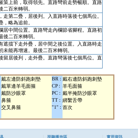
催策上前，取得領先。直路彎前走勢暢順。直路
後二百米轉弱。
，走第二疊，居後列。入直路時落後七個馬位。
疊，略為追前。
欄居中間位置。直路彎走內欄節省腳程。直路初
最後二百米轉弱。
有遮擋下走外疊，居中間之後位置。入直路時走
初未能再增速。最後二百米轉弱。
後留居後列，走外疊。直路彎落後七個馬位。直
BR :
戴左邊防斜跑刺墊
戴右邊防斜跑刺墊
:
CP :
戴單邊羊毛面箍
羊毛面箍
PC :
戴防沙眼罩
戴半掩防沙眼罩
TT :
鼻箍
綁繫舌帶
:
"1" :
交叉鼻箍
首次
具
視聽播放區
實用資訊