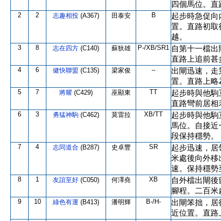
四個馬位。直
2
2
B
志趣相投
(A367)
田泰安
起步時急促向
置。直路初取
越。
3
8
P-/XB/SR1
志在四方
(C140)
蘇狄雄
自第十一檔出
直路上追前甚
4
6
--
健快聯盟
(C135)
梁家俊
出閘迅速，走
置。直路上略
5
7
TT
將耀
(C429)
巫顯東
起步時與他駒
直路彎前居相
6
3
XB/TT
勇猛神駒
(C462)
莫雷拉
起步時與他駒
馬位。自接近
段保持穩勢。
7
4
SR
志同道合
(B287)
史卓豐
起步迅速，居
米處後向外移
速。保持穩勢
8
1
XB
友誼至好
(C050)
何澤堯
自外檔出閘後
腳程。二百米
9
10
B-/H-
綠色有運
(B413)
潘明輝
出閘笨拙，居
近位置。直路