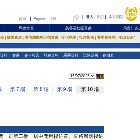
登入
/
登記
常見問題
首頁
English
馬會會員
慈善及社區貢獻
馬會知多
放區
|
國際賽馬
|
香港國際馬匹拍賣會
|
從化馬場
|
投注指南
|
賽馬知多些
|
RESTART
資料
賽果
賽事報告
騎練資料
馬匹資料
試閘結果
賽期表
場
第 7 場
第 8 場
第 9 場
第 10 場
閘，走第二疊，居中間稍後位置。直路彎落後約