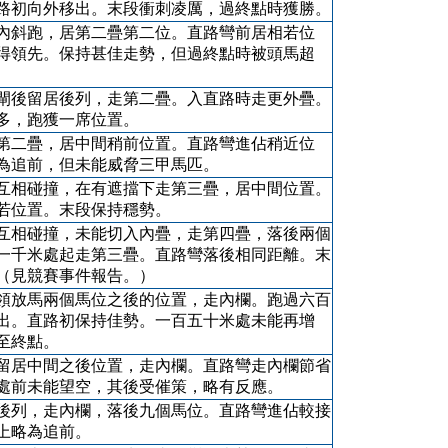
路初向外移出。末段衝刺凌厲，過終點時獲勝。
內斜跑，居第二疊第二位。直路彎前居相若位
得領先。保持甚佳走勢，但過終點時被頭馬超
閘後留居後列，走第二疊。入直路時走更外疊。
多，跑獲一席位置。
第二疊，居中間稍前位置。直路彎進佔稍近位
為追前，但未能威脅三甲馬匹。
互相碰撞，在有遮擋下走第三疊，居中間位置。
若位置。末段保持穩勢。
互相碰撞，未能切入內疊，走第四疊，落後兩個
一千米處起走第三疊。直路彎落後相同距離。末
（見競賽事件報告。）
領放馬兩個馬位之後的位置，走內欄。跑過六百
出。直路初保持佳勢。一百五十米處未能再增
至終點。
留居中間之後位置，走內欄。直路彎走內欄節省
處前未能望空，其後受催策，略有反應。
後列，走內欄，落後九個馬位。直路彎進佔較接
上略為追前。