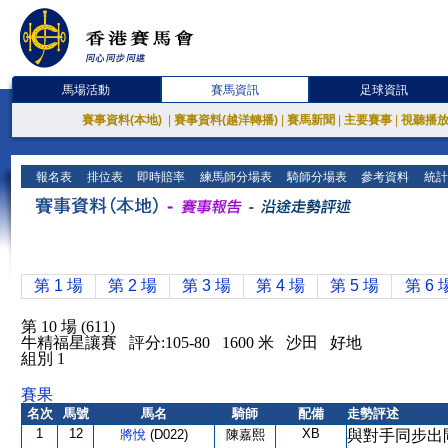
馬場活動
賽馬資訊
足球資訊
賽事資料(本地)
|
賽事資料(越洋轉播)
|
賽馬新聞
|
主要賽事
|
視聽播
報名表
排位表
即時賠率
練馬師分場表
騎師分場表
參考資料
統計
第 1 場
第 2 場
第 3 場
第 4 場
第 5 場
第 6 
第 10 場 (611)
牛精福星讓賽 評分:105-80 1600 米 沙田 好地
組別 1
賽果
名次
馬號
馬名
騎師
配備
走勢評述
1
12
XB
將悅
(D022)
陳嘉熙
與對手同步出