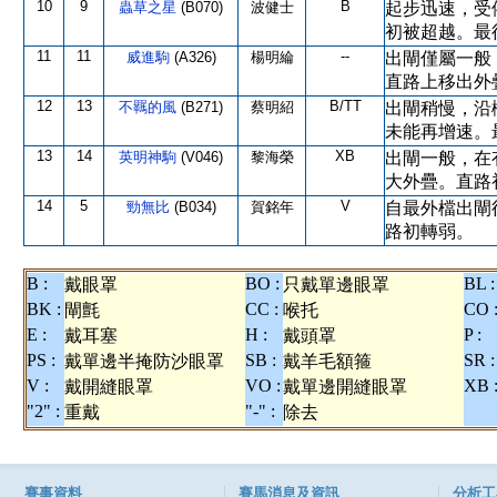
10
9
B
蟲草之星
(B070)
波健士
起步迅速，受
初被超越。最
11
11
--
威進駒
(A326)
楊明綸
出閘僅屬一般
直路上移出外
12
13
B/TT
不羈的風
(B271)
蔡明紹
出閘稍慢，沿
未能再增速。
13
14
XB
英明神駒
(V046)
黎海榮
出閘一般，在
大外疊。直路
14
5
V
勁無比
(B034)
賀銘年
自最外檔出閘
路初轉弱。
B :
BO :
BL :
戴眼罩
只戴單邊眼罩
BK :
CC :
CO 
閘氈
喉托
E :
H :
P :
戴耳塞
戴頭罩
PS :
SB :
SR :
戴單邊半掩防沙眼罩
戴羊毛額箍
V :
VO :
XB 
戴開縫眼罩
戴單邊開縫眼罩
"2" :
"-" :
重戴
除去
賽事資料
賽馬消息及資訊
分析工