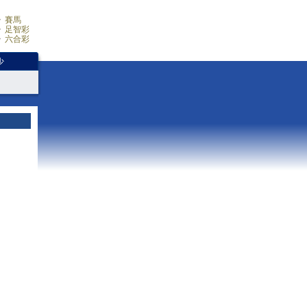
賽馬
足智彩
六合彩
少