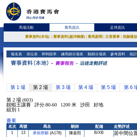
馬場活動
賽馬資訊
足球資訊
賽事資料(本地)
|
賽事資料(越洋轉播)
|
賽馬新聞
|
主要賽事
|
視聽播
報名表
排位表
即時賠率
練馬師分場表
騎師分場表
參考資料
統計
第 1 場
第 2 場
第 3 場
第 4 場
第 5 場
第 6 
第 2 場 (603)
靚蝦王讓賽 評分:80-60 1200 米 沙田 好地
組別 1
賽果
名次
馬號
馬名
騎師
配備
走勢評述
1
13
B/XB
承你所願
(A178)
陳嘉熙
居中間位