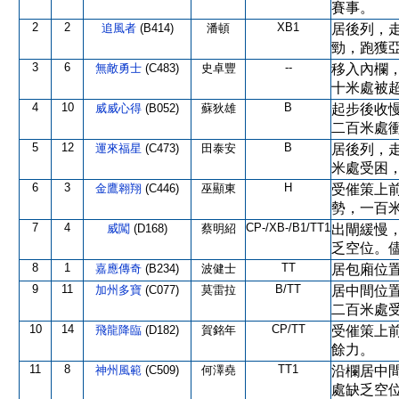
賽事。
2
2
XB1
追風者
(B414)
潘頓
居後列，
勁，跑獲
3
6
--
無敵勇士
(C483)
史卓豐
移入內欄
十米處被
4
10
B
威威心得
(B052)
蘇狄雄
起步後收
二百米處
5
12
B
運來福星
(C473)
田泰安
居後列，
米處受困
6
3
H
金鷹翱翔
(C446)
巫顯東
受催策上
勢，一百
7
4
CP-/XB-/B1/TT1
威闖
(D168)
蔡明紹
出閘緩慢
乏空位。
8
1
TT
嘉應傳奇
(B234)
波健士
居包廂位
9
11
B/TT
加州多寶
(C077)
莫雷拉
居中間位
二百米處
10
14
CP/TT
飛龍降臨
(D182)
賀銘年
受催策上
餘力。
11
8
TT1
神州風範
(C509)
何澤堯
沿欄居中
處缺乏空