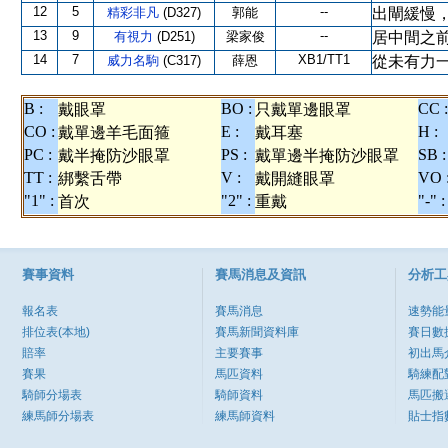
12
5
--
精彩非凡
(D327)
郭能
出閘緩慢
13
9
--
有視力
(D251)
梁家俊
居中間之
14
7
XB1/TT1
威力名駒
(C317)
薛恩
從未有力
B :
BO :
CC :
戴眼罩
只戴單邊眼罩
CO :
E :
H :
戴單邊羊毛面箍
戴耳塞
PC :
PS :
SB :
戴半掩防沙眼罩
戴單邊半掩防沙眼罩
TT :
V :
VO 
綁繫舌帶
戴開縫眼罩
"1" :
"2" :
"-" :
首次
重戴
賽事資料
賽馬消息及資訊
分析工
報名表
賽馬消息
速勢能
排位表(本地)
賽馬新聞資料庫
賽日數
賠率
主要賽事
初出馬
賽果
馬匹資料
騎練配
騎師分場表
騎師資料
馬匹搬
練馬師分場表
練馬師資料
貼士指