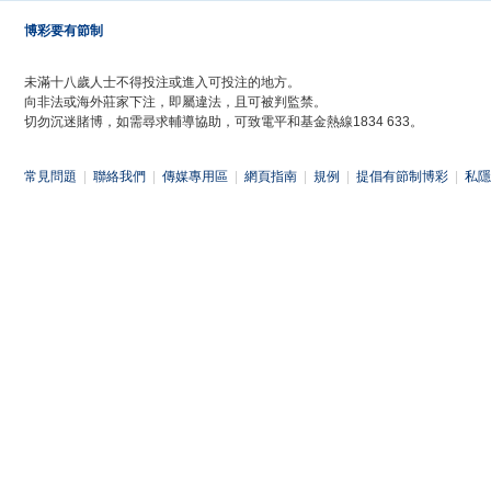
博彩要有節制
未滿十八歲人士不得投注或進入可投注的地方。
向非法或海外莊家下注，即屬違法，且可被判監禁。
切勿沉迷賭博，如需尋求輔導協助，可致電平和基金熱線1834 633。
常見問題
|
聯絡我們
|
傳媒專用區
|
網頁指南
|
規例
|
提倡有節制博彩
|
私隱