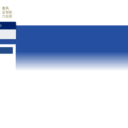
賽馬
足智彩
六合彩
少