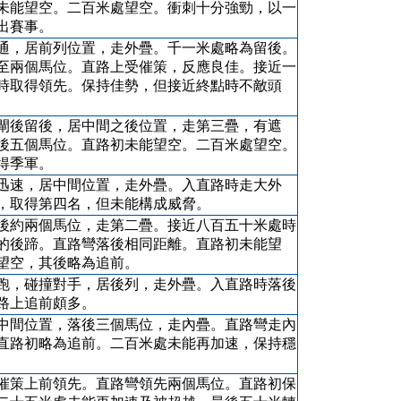
未能望空。二百米處望空。衝刺十分強勁，以一
出賽事。
通，居前列位置，走外疊。千一米處略為留後。
至兩個馬位。直路上受催策，反應良佳。接近一
時取得領先。保持佳勢，但接近終點時不敵頭
閘後留後，居中間之後位置，走第三疊，有遮
後五個馬位。直路初未能望空。二百米處望空。
得季軍。
迅速，居中間位置，走外疊。入直路時走大外
，取得第四名，但未能構成威脅。
後約兩個馬位，走第二疊。接近八百五十米處時
的後蹄。直路彎落後相同距離。直路初未能望
望空，其後略為追前。
跑，碰撞對手，居後列，走外疊。入直路時落後
路上追前頗多。
中間位置，落後三個馬位，走內疊。直路彎走內
直路初略為追前。二百米處未能再加速，保持穩
催策上前領先。直路彎領先兩個馬位。直路初保