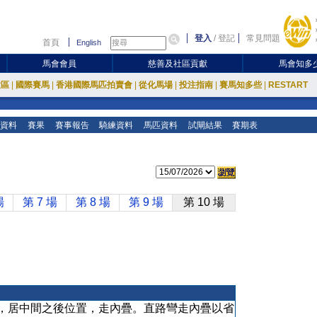
登入
/
登記
常見問題
首頁
English
馬會會員
慈善及社區貢獻
馬會知多
放區
|
國際賽馬
|
香港國際馬匹拍賣會
|
從化馬場
|
投注指南
|
賽馬知多些
|
RESTART
資料
賽果
賽事報告
騎練資料
馬匹資料
試閘結果
賽期表
場
第 7 場
第 8 場
第 9 場
第 10 場
，居中間之後位置，走內疊。直路彎走內疊以省