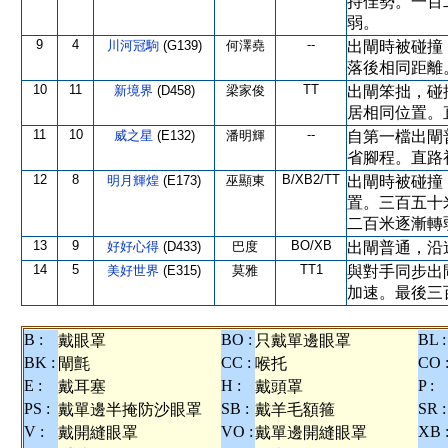
持佳勢。一百
弱。
9
4
--
川河冠駒
(G139)
何澤堯
出閘時被碰撞
落後相同距離
10
11
TT
新境界
(D458)
梁家俊
出閘笨拙，碰
居相同位置。
11
10
--
威之星
(E132)
潘明輝
自第一檔出閘
省腳程。直路
12
8
B/XB2/TT
明月輝煌
(E173)
巫顯東
出閘時被碰撞
置。三百五十
二百米逐漸轉
13
9
BO/XB
好好心得
(D433)
巴度
出閘普通，沿
14
5
TT1
美好世界
(E315)
莫雅
與對手同步出
加速。最後三
B :
BO :
BL :
戴眼罩
只戴單邊眼罩
BK :
CC :
CO 
閘氈
喉托
E :
H :
P :
戴耳塞
戴頭罩
PS :
SB :
SR :
戴單邊半掩防沙眼罩
戴羊毛額箍
V :
VO :
XB 
戴開縫眼罩
戴單邊開縫眼罩