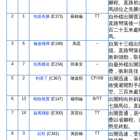
腳程。直路初
馬頭位之先勝
2
1
TT
包裝長勝
(E373)
蘇銘倫
自外檔出閘普
直路彎落後一
百二十五米處
馬。
3
6
--
極速飛彈
(E199)
馬昆
自第十三檔出
擋。直路彎落
衝刺強勁，取
4
7
--
拍馬難追
(E234)
田泰安
自最外檔出閘
疊，衝刺良佳
5
2
CP/XB
利害了
(C367)
陳嘉熙
出閘迅速，落
收慢避開對手
空。三百米處
6
13
B/TT
蝦餃燒賣
(E147)
楊明綸
出閘時向外斜
七個馬位。直
7
14
TT
旋風飛影
(E300)
莫雷拉
出閘普通，居
疊以省腳程。
勢至終點。
8
3
TT
紅旺
(C341)
黃皓楠
出閘迅速，受