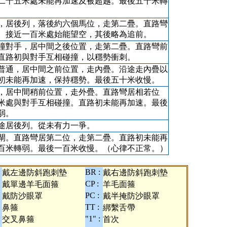
二十五米處未能再加速及被超越。最後五十米轉
，居後列，落後約六個馬位，走第二疊。直路彎
。接近一百米處始能望空，其後略為追前。
撞對手，居中間之後位置，走第二疊。直路彎前
直路初與對手互相碰撞，以穩勢衝刺。
普通，居中間之前位置，走內疊。沿途走內疊以
初未能再加速，保持穩勢。最後五十米收慢。
，居中間稍前位置，走外疊。直路彎居相若位
米處與對手互相碰撞。直路初未能再加速。最後
弱。
途居後列。從未有力一爭。
閘。直路彎居第二位，走第二疊。直路初未能再
百米轉弱。最後一百米收慢。（心律不正常。）
BR :
戴左邊防斜跑刺墊
戴右邊防斜跑刺墊
:
CP :
戴單邊羊毛面箍
羊毛面箍
PC :
戴防沙眼罩
戴半掩防沙眼罩
TT :
鼻箍
綁繫舌帶
:
"1" :
交叉鼻箍
首次