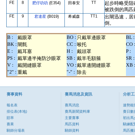
FE
8
TT
肥仔叻叻
(E354)
田泰安
起步時略受阻
被跌倒的馬匹
FE
9
TT1
君達星
(B019)
希威森
出閘迅速，居
倒。
B :
BO :
BL :
戴眼罩
只戴單邊眼罩
BK :
CC :
CO 
閘氈
喉托
E :
H :
P :
戴耳塞
戴頭罩
PS :
SB :
SR :
戴單邊半掩防沙眼罩
戴羊毛額箍
V :
VO :
XB 
戴開縫眼罩
戴單邊開縫眼罩
"2" :
"-" :
重戴
除去
賽事資料
賽馬消息及資訊
分析工
報名表
賽馬消息
速勢能
排位表(本地)
賽馬新聞資料庫
賽日數
賠率
主要賽事
初出馬
賽果
馬匹資料
騎練配
騎師分場表
騎師資料
馬匹搬