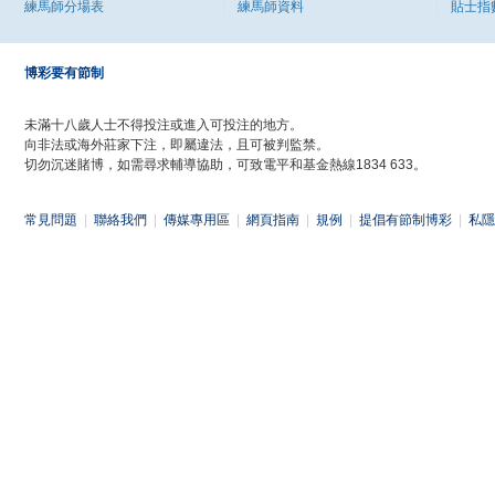
練馬師分場表
練馬師資料
貼士指
博彩要有節制
未滿十八歲人士不得投注或進入可投注的地方。
向非法或海外莊家下注，即屬違法，且可被判監禁。
切勿沉迷賭博，如需尋求輔導協助，可致電平和基金熱線1834 633。
常見問題
|
聯絡我們
|
傳媒專用區
|
網頁指南
|
規例
|
提倡有節制博彩
|
私隱