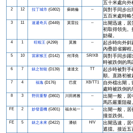
五十米處向外
2
12
--
拉丁城市
(G802)
蘇銘倫
與對手同步出
五百米處時略
3
11
--
速遞奇兵
(D449)
莫雷拉
出閘迅速，居
初取得領先。
妨礙。
4
1
--
旺蝦王
(A299)
莫雅
起步時向外斜
內疊節省腳程
5
10
SR/XB
當家猴王
(D142)
何澤堯
與對手同步躍
時被跌倒的馬
6
7
TT
錶之智能
(D139)
連達文
起步時被對手
順。直路初被
7
4
XB/TT1
福逸
(D176)
巴度
自外檔出閘，
處時被跌倒的
8
3
--
野田重擊
(D802)
川田將雅
出閘一般，居
馬匹嚴重阻礙
FE
2
--
妙發靈機
(G801)
福永祐一
出閘一般，居
撞並跌倒。
FE
5
H/V
錶之未來
(D422)
潘頓
出閘迅速，居
遮擋。接近五