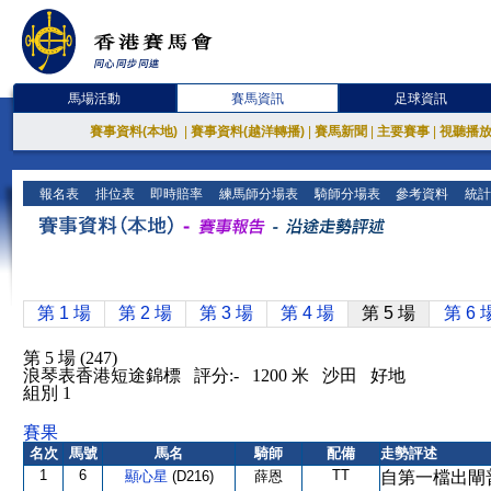
馬場活動
賽馬資訊
足球資訊
賽事資料(本地)
|
賽事資料(越洋轉播)
|
賽馬新聞
|
主要賽事
|
視聽播
報名表
排位表
即時賠率
練馬師分場表
騎師分場表
參考資料
統計
第 1 場
第 2 場
第 3 場
第 4 場
第 5 場
第 6 
第 5 場 (247)
浪琴表香港短途錦標 評分:- 1200 米 沙田 好地
組別 1
賽果
名次
馬號
馬名
騎師
配備
走勢評述
1
6
TT
顯心星
(D216)
薛恩
自第一檔出閘