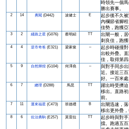
時領先一個馬
勝出賽事。
2
14
E
勇闖
(D442)
波健士
起步後不久被
內欄節省腳程
佳勢，跑獲亞
3
2
TT
綫路之星
(G076)
蔡明紹
出閘一般，居
刺良佳，跑獲
4
4
--
逆市奇爸
(E321)
梁家俊
起步時碰撞對
出較外疊。直
佳，取得第四
5
9
--
自然輝煌
(G104)
何澤堯
與對手同步出
近。接近三百
好。一百米處
6
7
TT
總理
(D288)
馬昆
躍出時受擠迫
移出。直路初
前。
7
11
B
運來福星
(C473)
班德禮
出閘迅速，落
移出更外疊，
8
6
TT
佐治勇駒
(E257)
莫雷拉
起步時與對手
擋。跑過五百