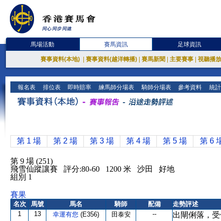
馬場活動
賽馬資訊
足球資訊
賽事資料(本地)
|
賽事資料(越洋轉播)
|
賽馬新聞
|
主要賽事
|
視聽播
報名表
排位表
即時賠率
練馬師分場表
騎師分場表
參考資料
統計
第 1 場
第 2 場
第 3 場
第 4 場
第 5 場
第 6 
第 9 場 (251)
飛雪仙蹤讓賽 評分:80-60 1200 米 沙田 好地
組別 1
賽果
名次
馬號
馬名
騎師
配備
走勢評述
1
13
--
幸運有您
(E356)
田泰安
出閘俐落，受