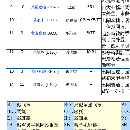
米處未能再增
9
10
SR1
美麗攻略
(G098)
巴度
自大外檔出閘
大外疊。末段
10
1
CP/H/XB/TT
莫浪求
(D200)
蘇銘倫
出閘笨拙，居
上保持同速。
11
3
B/TT
帝豪寶寶
(A050)
巫顯東
起步時被對手
列，走外疊。
疊，衝刺平穩
12
5
H/XB1
泉龍駒
(E126)
潘明輝
起步時與對手
彎居相若位置
漸轉弱。
13
8
--
綫路神驊
(G078)
霍宏聲
出閘迅速，居
路初未能再增
14
12
--
超奇才
(E465)
楊明綸
出閘普通，居
被對手碰撞，
B :
BO :
BL :
戴眼罩
只戴單邊眼罩
BK :
CC :
CO 
閘氈
喉托
E :
H :
P :
戴耳塞
戴頭罩
PS :
SB :
SR :
戴單邊半掩防沙眼罩
戴羊毛額箍