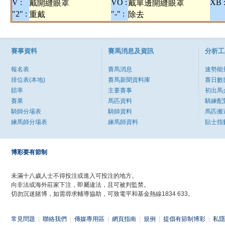
V :
VO :
XB 
戴開縫眼罩
戴單邊開縫眼罩
"2" :
"-" :
重戴
除去
賽事資料
賽馬消息及資訊
分析工
報名表
賽馬消息
速勢能
排位表(本地)
賽馬新聞資料庫
賽日數
賠率
主要賽事
初出馬
賽果
馬匹資料
騎練配
騎師分場表
騎師資料
馬匹搬
練馬師分場表
練馬師資料
貼士指
博彩要有節制
未滿十八歲人士不得投注或進入可投注的地方。
向非法或海外莊家下注，即屬違法，且可被判監禁。
切勿沉迷賭博，如需尋求輔導協助，可致電平和基金熱線1834 633。
常見問題
|
聯絡我們
|
傳媒專用區
|
網頁指南
|
規例
|
提倡有節制博彩
|
私隱