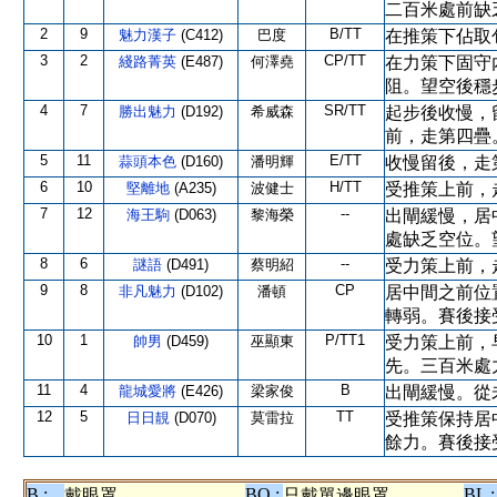
二百米處前缺
2
9
B/TT
魅力漢子
(C412)
巴度
在推策下佔取
3
2
CP/TT
綫路菁英
(E487)
何澤堯
在力策下固守
阻。望空後穩
4
7
SR/TT
勝出魅力
(D192)
希威森
起步後收慢，
前，走第四疊
5
11
E/TT
蒜頭本色
(D160)
潘明輝
收慢留後，走
6
10
H/TT
堅離地
(A235)
波健士
受推策上前，
7
12
--
海王駒
(D063)
黎海榮
出閘緩慢，居
處缺乏空位。
8
6
--
謎語
(D491)
蔡明紹
受力策上前，
9
8
CP
非凡魅力
(D102)
潘頓
居中間之前位
轉弱。賽後接
10
1
P/TT1
帥男
(D459)
巫顯東
受力策上前，
先。三百米處
11
4
B
龍城愛將
(E426)
梁家俊
出閘緩慢。從
12
5
TT
日日靚
(D070)
莫雷拉
受推策保持居
餘力。賽後接
B :
BO :
BL :
戴眼罩
只戴單邊眼罩