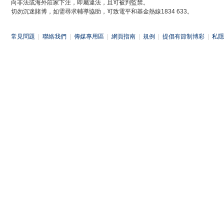
向非法或海外莊家下注，即屬違法，且可被判監禁。
切勿沉迷賭博，如需尋求輔導協助，可致電平和基金熱線1834 633。
常見問題
|
聯絡我們
|
傳媒專用區
|
網頁指南
|
規例
|
提倡有節制博彩
|
私隱