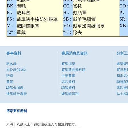
BK :
CC :
CO 
閘氈
喉托
E :
H :
P :
戴耳塞
戴頭罩
PS :
SB :
SR :
戴單邊半掩防沙眼罩
戴羊毛額箍
V :
VO :
XB 
戴開縫眼罩
戴單邊開縫眼罩
"2" :
"-" :
重戴
除去
賽事資料
賽馬消息及資訊
分析工
報名表
賽馬消息
速勢能
排位表(本地)
賽馬新聞資料庫
賽日數
賠率
主要賽事
初出馬
賽果
馬匹資料
騎練配
騎師分場表
騎師資料
馬匹搬
練馬師分場表
練馬師資料
貼士指
博彩要有節制
未滿十八歲人士不得投注或進入可投注的地方。