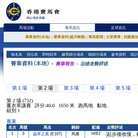
馬場活動
賽馬資訊
足球資訊
賽事資料(本地)
|
賽事資料(越洋轉播)
|
賽馬新聞
|
主要賽事
|
視聽播
報名表
排位表
即時賠率
練馬師分場表
騎師分場表
參考資料
統計
第 1 場
第 2 場
第 3 場
第 4 場
第 5 場
第 2 場 (732)
薰衣草讓賽 評分:40-0 1650 米 跑馬地 黏地
組別 1
賽果
名次
馬號
馬名
騎師
配備
走勢評述
1
3
H/B2
蟲草之凰
(E107)
馬雅
起步後收慢，