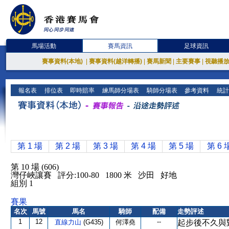
馬場活動
賽馬資訊
足球資訊
賽事資料(本地)
|
賽事資料(越洋轉播)
|
賽馬新聞
|
主要賽事
|
視聽播
報名表
排位表
即時賠率
練馬師分場表
騎師分場表
參考資料
統計
第 1 場
第 2 場
第 3 場
第 4 場
第 5 場
第 6 
第 10 場 (606)
灣仔峽讓賽 評分:100-80 1800 米 沙田 好地
組別 1
賽果
名次
馬號
馬名
騎師
配備
走勢評述
1
12
--
直線力山
(G435)
何澤堯
起步後不久與