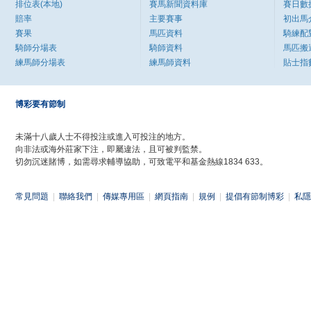
排位表(本地)
賽馬新聞資料庫
賽日數
賠率
主要賽事
初出馬
賽果
馬匹資料
騎練配
騎師分場表
騎師資料
馬匹搬
練馬師分場表
練馬師資料
貼士指
博彩要有節制
未滿十八歲人士不得投注或進入可投注的地方。
向非法或海外莊家下注，即屬違法，且可被判監禁。
切勿沉迷賭博，如需尋求輔導協助，可致電平和基金熱線1834 633。
常見問題
|
聯絡我們
|
傳媒專用區
|
網頁指南
|
規例
|
提倡有節制博彩
|
私隱