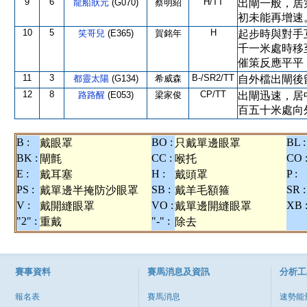
9
6
H/TT
龍船狀元
(G070)
蔡明紹
出閘一般，居
初未能再增速
10
5
H
笑哥兒
(E365)
賀銘年
起步時與對手
千一米處時移
催策反應平平
11
3
B-/SR2/TT
都靈太陽
(G134)
希威森
自外檔出閘後
12
8
CP/TT
路路醒
(E053)
梁家俊
出閘迅速，居
百五十米處向
B :
BO :
BL :
戴眼罩
只戴單邊眼罩
BK :
CC :
CO 
閘氈
喉托
E :
H :
P :
戴耳塞
戴頭罩
PS :
SB :
SR :
戴單邊半掩防沙眼罩
戴羊毛額箍
V :
VO :
XB 
戴開縫眼罩
戴單邊開縫眼罩
"2" :
"-" :
重戴
除去
賽事資料
賽馬消息及資訊
分析工
報名表
賽馬消息
速勢能