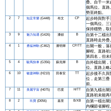
疊。自千一米
個馬位。直路
勢至終點。
2
7
CP
知足常樂
(G448)
布文
起步時與對手
一個馬位。三
保持穩勢，取
3
9
B
魅力知遇
(G426)
潘頓
自第十二檔出
直路時走外疊
4
1
CP/TT
勇猛神駒
(C462)
潘明輝
出閘一般，落
腳程。直路初
第四名，但未
5
4
B
駿馬快車
(G356)
蘇兆輝
自外檔出閘，
位。直路上略
6
10
TT
敏捷神駒
(H210)
田泰安
起步後不久與
位，走第三疊
前。
7
11
H/TT
美麗宇宙
(H075)
巴度
自第九檔出閘
直路初未能再
8
2
B/XB
玖寶
(D056)
嘉里
自第一檔出閘
內欄節省腳程