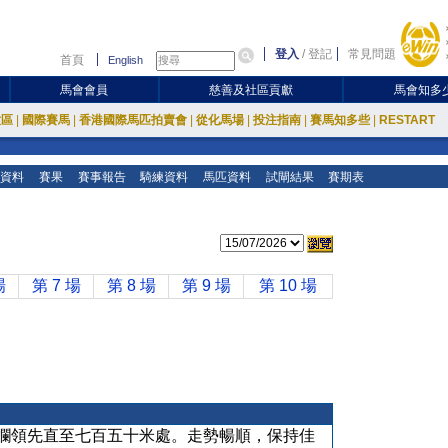
登入
/
登記
常見問題
首頁
English
馬會會員
慈善及社區貢獻
馬會知多
放區
|
國際賽馬
|
香港國際馬匹拍賣會
|
從化馬場
|
投注指南
|
賽馬知多些
|
RESTART
資料
賽果
賽事報告
騎練資料
馬匹資料
試閘結果
賽期表
場
第 7 場
第 8 場
第 9 場
第 10 場
欄領先直至七百五十米處。走勢暢順，保持佳