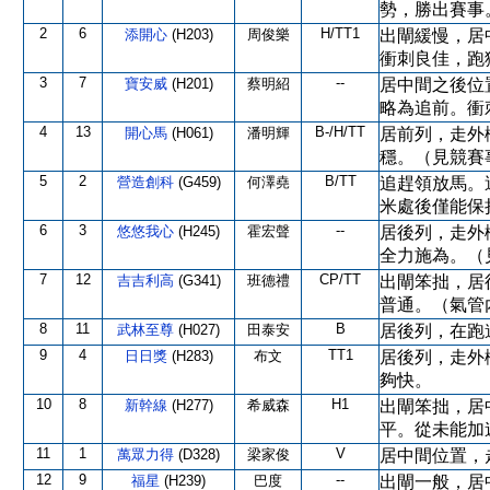
勢，勝出賽事
2
6
H/TT1
添開心
(H203)
周俊樂
出閘緩慢，居
衝刺良佳，跑
3
7
--
寶安威
(H201)
蔡明紹
居中間之後位
略為追前。衝
4
13
B-/H/TT
開心馬
(H061)
潘明輝
居前列，走外
穩。（見競賽
5
2
B/TT
營造創科
(G459)
何澤堯
追趕領放馬。
米處後僅能保
6
3
--
悠悠我心
(H245)
霍宏聲
居後列，走外
全力施為。（
7
12
CP/TT
吉吉利高
(G341)
班德禮
出閘笨拙，居
普通。（氣管
8
11
B
武林至尊
(H027)
田泰安
居後列，在跑
9
4
TT1
日日獎
(H283)
布文
居後列，走外
夠快。
10
8
H1
新幹線
(H277)
希威森
出閘笨拙，居
平。從未能加
11
1
V
萬眾力得
(D328)
梁家俊
居中間位置，
12
9
--
福星
(H239)
巴度
出閘一般，居