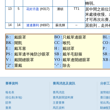
轉弱。
13
5
TT1
花好月盈
(H317)
潘頓
居中間之前位
米處後收慢。
才可再次出賽
14
14
--
連連勝利
(H097)
蘇兆輝
居前列，走外
B :
BO :
BL :
戴眼罩
只戴單邊眼罩
BK :
CC :
CO 
閘氈
喉托
E :
H :
P :
戴耳塞
戴頭罩
PS :
SB :
SR :
戴單邊半掩防沙眼罩
戴羊毛額箍
V :
VO :
XB 
戴開縫眼罩
戴單邊開縫眼罩
"2" :
"-" :
重戴
除去
賽事資料
賽馬消息及資訊
分析工
報名表
賽馬消息
速勢能
排位表(本地)
賽馬新聞資料庫
賽日數
賠率
主要賽事
初出馬
賽果
馬匹資料
騎練配