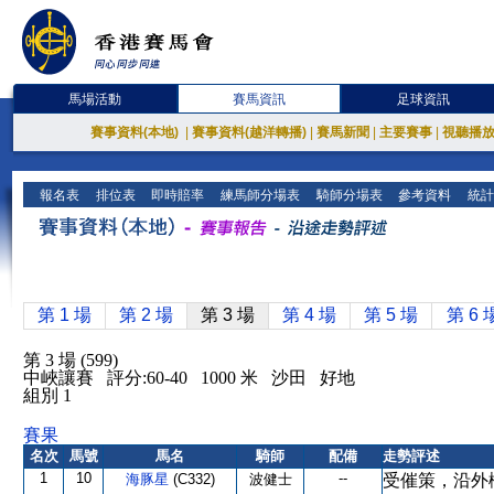
馬場活動
賽馬資訊
足球資訊
賽事資料(本地)
|
賽事資料(越洋轉播)
|
賽馬新聞
|
主要賽事
|
視聽播
報名表
排位表
即時賠率
練馬師分場表
騎師分場表
參考資料
統計
第 1 場
第 2 場
第 3 場
第 4 場
第 5 場
第 6 
第 3 場 (599)
中峽讓賽 評分:60-40 1000 米 沙田 好地
組別 1
賽果
名次
馬號
馬名
騎師
配備
走勢評述
1
10
--
海豚星
(C332)
波健士
受催策，沿外