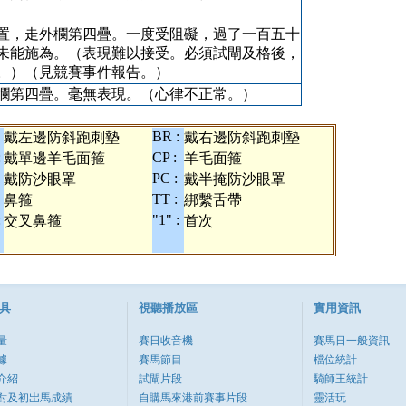
置，走外欄第四疊。一度受阻礙，過了一百五十
未能施為。（表現難以接受。必須試閘及格後，
。）（見競賽事件報告。）
欄第四疊。毫無表現。（心律不正常。）
BR :
戴左邊防斜跑刺墊
戴右邊防斜跑刺墊
:
CP :
戴單邊羊毛面箍
羊毛面箍
PC :
戴防沙眼罩
戴半掩防沙眼罩
TT :
鼻箍
綁繫舌帶
:
"1" :
交叉鼻箍
首次
具
視聽播放區
實用資訊
量
賽日收音機
賽馬日一般資訊
據
賽馬節目
檔位統計
介紹
試閘片段
騎師王統計
對及初岀馬成績
自購馬來港前賽事片段
靈活玩