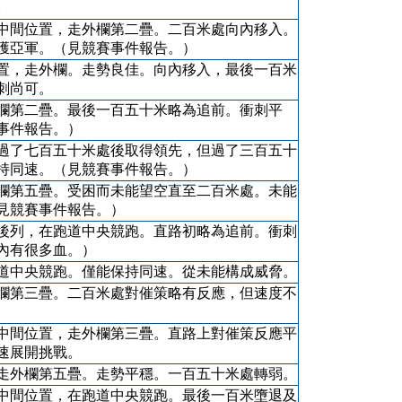
。
中間位置，走外欄第二疊。二百米處向內移入。
獲亞軍。（見競賽事件報告。）
置，走外欄。走勢良佳。向內移入，最後一百米
刺尚可。
欄第二疊。最後一百五十米略為追前。衝刺平
事件報告。）
過了七百五十米處後取得領先，但過了三百五十
持同速。（見競賽事件報告。）
欄第五疊。受困而未能望空直至二百米處。未能
見競賽事件報告。）
後列，在跑道中央競跑。直路初略為追前。衝刺
內有很多血。）
道中央競跑。僅能保持同速。從未能構成威脅。
欄第三疊。二百米處對催策略有反應，但速度不
中間位置，走外欄第三疊。直路上對催策反應平
速展開挑戰。
走外欄第五疊。走勢平穩。一百五十米處轉弱。
中間位置，在跑道中央競跑。最後一百米墮退及