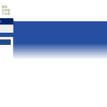
賽馬
足智彩
六合彩
少