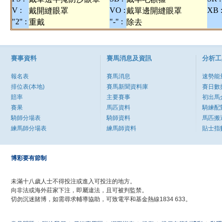
V :
VO :
XB 
戴開縫眼罩
戴單邊開縫眼罩
"2" :
"-" :
重戴
除去
賽事資料
賽馬消息及資訊
分析工
報名表
賽馬消息
速勢能
排位表(本地)
賽馬新聞資料庫
賽日數
賠率
主要賽事
初出馬
賽果
馬匹資料
騎練配
騎師分場表
騎師資料
馬匹搬
練馬師分場表
練馬師資料
貼士指
博彩要有節制
未滿十八歲人士不得投注或進入可投注的地方。
向非法或海外莊家下注，即屬違法，且可被判監禁。
切勿沉迷賭博，如需尋求輔導協助，可致電平和基金熱線1834 633。