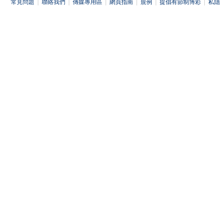
常見問題
|
聯絡我們
|
傳媒專用區
|
網頁指南
|
規例
|
提倡有節制博彩
|
私隱