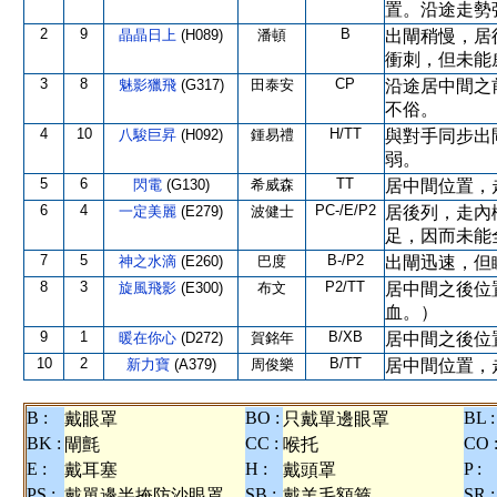
置。沿途走勢
2
9
B
晶晶日上
(H089)
潘頓
出閘稍慢，居
衝刺，但未能
3
8
CP
魅影獵飛
(G317)
田泰安
沿途居中間之
不俗。
4
10
H/TT
八駿巨昇
(H092)
鍾易禮
與對手同步出
弱。
5
6
TT
閃電
(G130)
希威森
居中間位置，
6
4
PC-/E/P2
一定美麗
(E279)
波健士
居後列，走內
足，因而未能
7
5
B-/P2
神之水滴
(E260)
巴度
出閘迅速，但
8
3
P2/TT
旋風飛影
(E300)
布文
居中間之後位
血。）
9
1
B/XB
暖在你心
(D272)
賀銘年
居中間之後位
10
2
B/TT
新力寶
(A379)
周俊樂
居中間位置，
B :
BO :
BL :
戴眼罩
只戴單邊眼罩
BK :
CC :
CO 
閘氈
喉托
E :
H :
P :
戴耳塞
戴頭罩
PS :
SB :
SR :
戴單邊半掩防沙眼罩
戴羊毛額箍