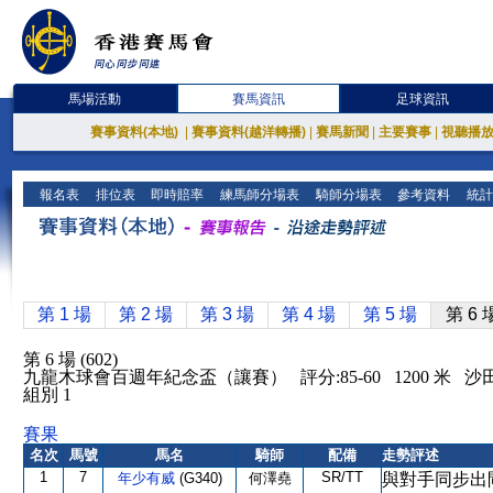
馬場活動
賽馬資訊
足球資訊
賽事資料(本地)
|
賽事資料(越洋轉播)
|
賽馬新聞
|
主要賽事
|
視聽播
報名表
排位表
即時賠率
練馬師分場表
騎師分場表
參考資料
統計
第 1 場
第 2 場
第 3 場
第 4 場
第 5 場
第 6 
第 6 場 (602)
九龍木球會百週年紀念盃（讓賽） 評分:85-60 1200 米 沙
組別 1
賽果
名次
馬號
馬名
騎師
配備
走勢評述
1
7
SR/TT
年少有威
(G340)
何澤堯
與對手同步出