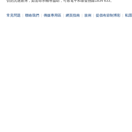
切勿沉迷賭博，如需尋求輔導協助，可致電平和基金熱線1834 633。
常見問題
|
聯絡我們
|
傳媒專用區
|
網頁指南
|
規例
|
提倡有節制博彩
|
私隱