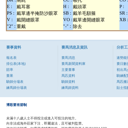
閘氈
喉托
E :
H :
P :
戴耳塞
戴頭罩
PS :
SB :
SR :
戴單邊半掩防沙眼罩
戴羊毛額箍
V :
VO :
XB 
戴開縫眼罩
戴單邊開縫眼罩
"2" :
"-" :
重戴
除去
賽事資料
賽馬消息及資訊
分析工
報名表
賽馬消息
速勢能
排位表(本地)
賽馬新聞資料庫
賽日數
賠率
主要賽事
初出馬
賽果
馬匹資料
騎練配
騎師分場表
騎師資料
馬匹搬
練馬師分場表
練馬師資料
貼士指
博彩要有節制
未滿十八歲人士不得投注或進入可投注的地方。
向非法或海外莊家下注，即屬違法，且可被判監禁。