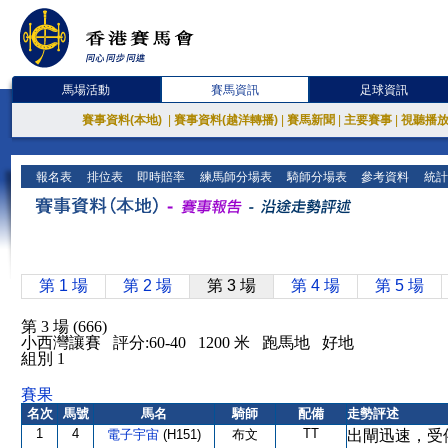
馬場活動
賽馬資訊
足球資訊
賽事資料(本地)
|
賽事資料(越洋轉播)
|
賽馬新聞
|
主要賽事
|
視聽播
報名表
排位表
即時賠率
練馬師分場表
騎師分場表
參考資料
統計
第 1 場
第 2 場
第 3 場
第 4 場
第 5 場
第 3 場 (666)
小西灣讓賽 評分:60-40 1200 米 跑馬地 好地
組別 1
賽果
名次
馬號
馬名
騎師
配備
走勢評述
1
4
TT
電子宇宙
(H151)
布文
出閘迅速，受