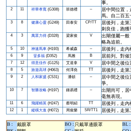
事。
2
11
--
祥華孝寬
(G308)
班德禮
居中間位置，
馬。自二百五
3
8
CP/TT
健康心靈
(G249)
田泰安
居後列，走第
刺良佳，跑獲
4
3
V
萬眾力得
(D328)
梁家俊
出閘僅屬一般
略為追前。
5
10
--
神速馬車
(H193)
希威森
居後列，走內
6
9
B
簹多福
(D352)
馬雅
居前列。對催
7
12
V
得意佳作
(G125)
艾道拿
居中間之後位
8
5
TT
旅遊高球
(H063)
何澤堯
居後列，走第
9
2
--
人和家盛
(C531)
潘頓
居中間之後位
爭。
10
7
--
智勝攻略
(H197)
鍾易禮
出閘尚可，居
毫無表現。
11
6
TT
飛躍精英
(H247)
蔡明紹
居後列，走內
12
1
SR/TT1
縱橫大進
(H072)
周俊樂
居後列，走第
B :
BO :
BL :
戴眼罩
只戴單邊眼罩
BK :
CC :
CO 