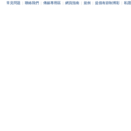
常見問題
|
聯絡我們
|
傳媒專用區
|
網頁指南
|
規例
|
提倡有節制博彩
|
私隱