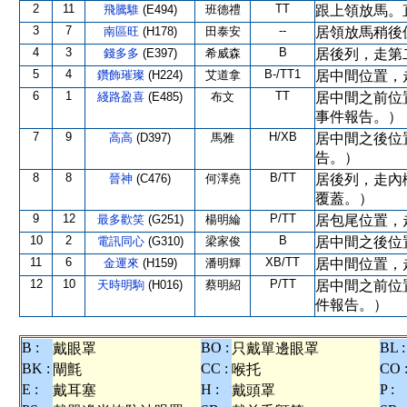
2
11
TT
飛騰騅
(E494)
班德禮
跟上領放馬。
3
7
--
南區旺
(H178)
田泰安
居領放馬稍後
4
3
B
錢多多
(E397)
希威森
居後列，走第
5
4
B-/TT1
鑽飾璀璨
(H224)
艾道拿
居中間位置，
6
1
TT
綫路盈喜
(E485)
布文
居中間之前位
事件報告。）
7
9
H/XB
高高
(D397)
馬雅
居中間之後位
告。）
8
8
B/TT
晉神
(C476)
何澤堯
居後列，走內
覆蓋。）
9
12
P/TT
最多歡笑
(G251)
楊明綸
居包尾位置，
10
2
B
電訊同心
(G310)
梁家俊
居中間之後位
11
6
XB/TT
金運來
(H159)
潘明輝
居中間位置，
12
10
P/TT
天時明駒
(H016)
蔡明紹
居中間之前位
件報告。）
B :
BO :
BL :
戴眼罩
只戴單邊眼罩
BK :
CC :
CO 
閘氈
喉托
E :
H :
P :
戴耳塞
戴頭罩