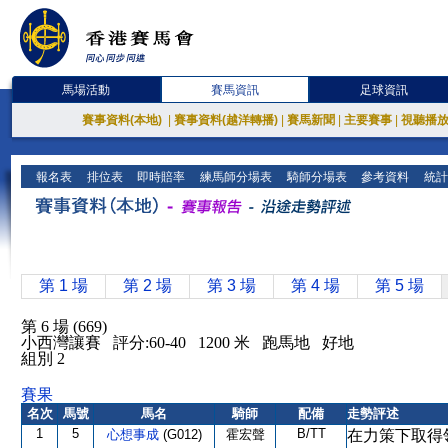
馬場活動
賽馬資訊
足球資訊
賽事資料(本地)
|
賽事資料(越洋轉播)
|
賽馬新聞
|
主要賽事
|
視聽播
報名表
排位表
即時賠率
練馬師分場表
騎師分場表
參考資料
統計
第 1 場
第 2 場
第 3 場
第 4 場
第 5 場
第 6 場 (669)
小西灣讓賽 評分:60-40 1200 米 跑馬地 好地
組別 2
賽果
名次
馬號
馬名
騎師
配備
走勢評述
1
5
B/TT
心想事成
(G012)
霍宏聲
在力策下取得