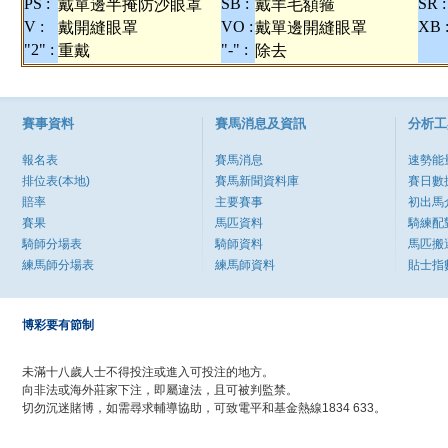
PS :
SB :
SR :
戴單邊半掩防沙眼罩
戴羊毛額箍
V :
VO :
XB 
戴開縫眼罩
戴單邊開縫眼罩
"2" :
"-" :
重戴
除去
賽事資料
賽馬消息及資訊
分析工
報名表
賽馬消息
速勢能
排位表(本地)
賽馬新聞資料庫
賽日數
賠率
主要賽事
初出馬
賽果
馬匹資料
騎練配
騎師分場表
騎師資料
馬匹搬
練馬師分場表
練馬師資料
貼士指
博彩要有節制
未滿十八歲人士不得投注或進入可投注的地方。
向非法或海外莊家下注，即屬違法，且可被判監禁。
切勿沉迷賭博，如需尋求輔導協助，可致電平和基金熱線1834 633。