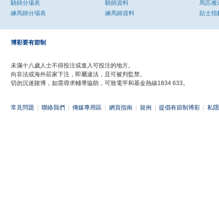
騎師分場表
騎師資料
馬匹搬
練馬師分場表
練馬師資料
貼士指
博彩要有節制
未滿十八歲人士不得投注或進入可投注的地方。
向非法或海外莊家下注，即屬違法，且可被判監禁。
切勿沉迷賭博，如需尋求輔導協助，可致電平和基金熱線1834 633。
常見問題
|
聯絡我們
|
傳媒專用區
|
網頁指南
|
規例
|
提倡有節制博彩
|
私隱