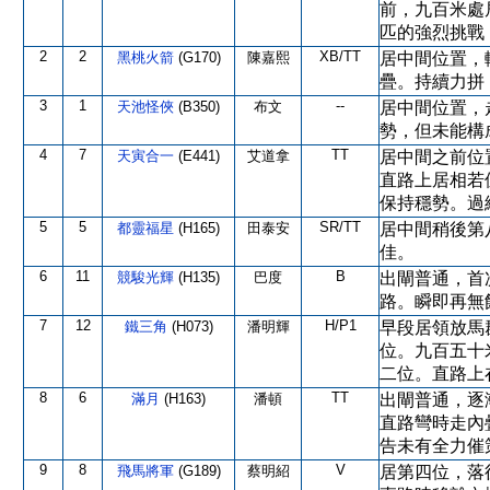
前，九百米處
匹的強烈挑戰
2
2
XB/TT
黑桃火箭
(G170)
陳嘉熙
居中間位置，
疊。持續力拼
3
1
--
天池怪俠
(B350)
布文
居中間位置，
勢，但未能構
4
7
TT
天寅合一
(E441)
艾道拿
居中間之前位
直路上居相若
保持穩勢。過
5
5
SR/TT
都靈福星
(H165)
田泰安
居中間稍後第
佳。
6
11
B
競駿光輝
(H135)
巴度
出閘普通，首
路。瞬即再無
7
12
H/P1
鐵三角
(H073)
潘明輝
早段居領放馬
位。九百五十
二位。直路上
8
6
TT
滿月
(H163)
潘頓
出閘普通，逐
直路彎時走內
告未有全力催
9
8
V
飛馬將軍
(G189)
蔡明紹
居第四位，落