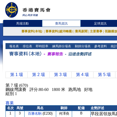
馬場活動
賽馬資訊
足球資訊
賽事資料(本地)
|
賽事資料(越洋轉播)
|
賽馬新聞
|
主要賽事
|
視聽播
報名表
排位表
即時賠率
練馬師分場表
騎師分場表
參考資料
統計
第 1 場
第 2 場
第 3 場
第 4 場
第 5 場
第 7 場 (670)
鋼線灣讓賽 評分:80-60 1800 米 跑馬地 好地
組別 1
賽果
名次
馬號
馬名
騎師
配備
走勢評述
1
3
B
百勝名駒
(E230)
何澤堯
早段居領放馬