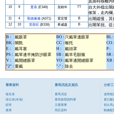
直路時移離內
10
9
TT
驚喜
(E349)
賀銘年
自大外檔出閘
催策，走內欄
11
4
B
勤德兼備
(A071)
霍宏聲
出閘緩慢，其
12
10
B
芙蓉莊
(B339)
希威森
出閘笨拙。從
B :
BO :
BL :
戴眼罩
只戴單邊眼罩
BK :
CC :
CO 
閘氈
喉托
E :
H :
P :
戴耳塞
戴頭罩
PS :
SB :
SR :
戴單邊半掩防沙眼罩
戴羊毛額箍
V :
VO :
XB 
戴開縫眼罩
戴單邊開縫眼罩
"2" :
"-" :
重戴
除去
賽事資料
賽馬消息及資訊
分析工
報名表
賽馬消息
速勢能
排位表(本地)
賽馬新聞資料庫
賽日數
賠率
主要賽事
初出馬
賽果
馬匹資料
騎練配