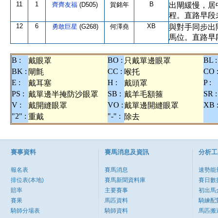
11
1
B
齊齊友福
(D505)
賀銘年
出閘緩慢，居
程。直路早段
12
6
XB
勇敢巨星
(G268)
何澤堯
與對手同步出
馬位。直路早
B :
BO :
BL :
戴眼罩
只戴單邊眼罩
BK :
CC :
CO 
閘氈
喉托
E :
H :
P :
戴耳塞
戴頭罩
PS :
SB :
SR :
戴單邊半掩防沙眼罩
戴羊毛額箍
V :
VO :
XB 
戴開縫眼罩
戴單邊開縫眼罩
"2" :
"-" :
重戴
除去
賽事資料
賽馬消息及資訊
分析工
報名表
賽馬消息
速勢能
排位表(本地)
賽馬新聞資料庫
賽日數
賠率
主要賽事
初出馬
賽果
馬匹資料
騎練配
騎師分場表
騎師資料
馬匹搬