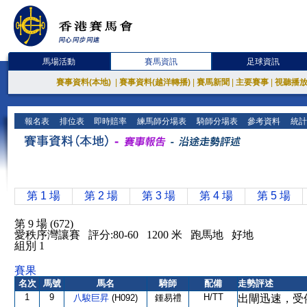
馬場活動
賽馬資訊
足球資訊
賽事資料(本地)
|
賽事資料(越洋轉播)
|
賽馬新聞
|
主要賽事
|
視聽播
報名表
排位表
即時賠率
練馬師分場表
騎師分場表
參考資料
統計
第 1 場
第 2 場
第 3 場
第 4 場
第 5 場
第 9 場 (672)
愛秩序灣讓賽 評分:80-60 1200 米 跑馬地 好地
組別 1
賽果
名次
馬號
馬名
騎師
配備
走勢評述
1
9
H/TT
八駿巨昇
(H092)
鍾易禮
出閘迅速，受