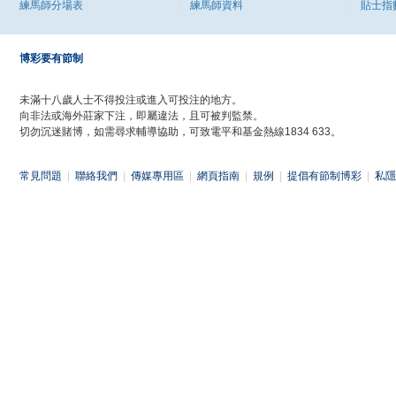
練馬師分場表
練馬師資料
貼士指
博彩要有節制
未滿十八歲人士不得投注或進入可投注的地方。
向非法或海外莊家下注，即屬違法，且可被判監禁。
切勿沉迷賭博，如需尋求輔導協助，可致電平和基金熱線1834 633。
常見問題
|
聯絡我們
|
傳媒專用區
|
網頁指南
|
規例
|
提倡有節制博彩
|
私隱