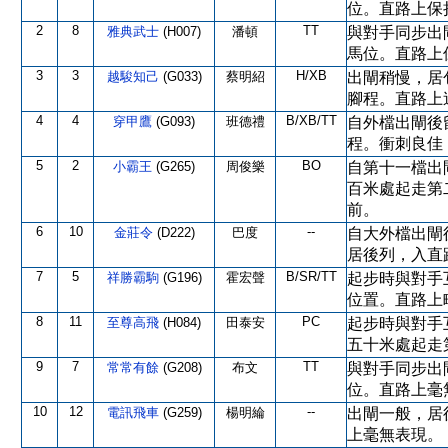
位。直路上保
2
8
TT
雅典武士
(H007)
潘頓
與對手同步出
馬位。直路上
3
3
H/XB
越駿知己
(G033)
蔡明紹
出閘稍慢，居
腳程。直路上
4
4
B/XB/TT
穿甲鷹
(G093)
班德禮
自外檔出閘後
程。衝刺良佳
5
2
BO
小霸王
(G265)
周俊樂
自第十一檔出
百米處起走第
前。
6
10
--
金莊令
(D222)
巴度
自大外檔出閘
居後列，入直
7
5
B/SR/TT
祥勝霸駒
(G196)
霍宏聲
起步時與對手
位置。直路上
8
11
PC
至尊高飛
(H084)
田泰安
起步時與對手
五十米處起走
9
7
TT
常常有餘
(G208)
布文
與對手同步出
位。直路上毫
10
12
--
電訊飛車
(G259)
楊明綸
出閘一般，居
上毫無表現。