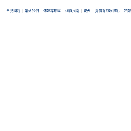
常見問題
|
聯絡我們
|
傳媒專用區
|
網頁指南
|
規例
|
提倡有節制博彩
|
私隱