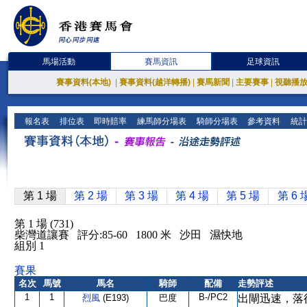
馬場活動
賽馬資訊
足球資訊
賽事資料(本地)
|
賽事資料(越洋轉播)
|
賽馬新聞
|
主要賽事
|
視聽播
報名表
排位表
即時賠率
練馬師分場表
騎師分場表
參考資料
統計
第 1 場
第 2 場
第 3 場
第 4 場
第 5 場
第 6 
第 1 場 (731)
柴灣道讓賽 評分:85-60 1800 米 沙田 濕快地
組別 1
賽果
名次
馬號
馬名
騎師
配備
走勢評述
1
1
B-/PC2
烈風
(E193)
巴度
出閘迅速，落