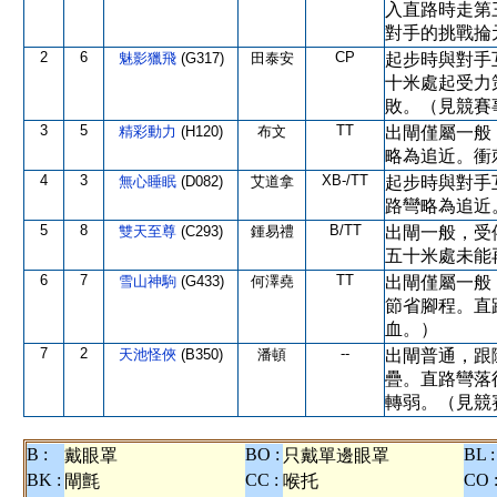
入直路時走第
對手的挑戰掄
2
6
CP
魅影獵飛
(G317)
田泰安
起步時與對手
十米處起受力
敗。（見競賽
3
5
TT
精彩動力
(H120)
布文
出閘僅屬一般
略為追近。衝
4
3
XB-/TT
無心睡眠
(D082)
艾道拿
起步時與對手
路彎略為追近
5
8
B/TT
雙天至尊
(C293)
鍾易禮
出閘一般，受
五十米處未能
6
7
TT
雪山神駒
(G433)
何澤堯
出閘僅屬一般
節省腳程。直
血。）
7
2
--
天池怪俠
(B350)
潘頓
出閘普通，跟
疊。直路彎落
轉弱。（見競
B :
BO :
BL :
戴眼罩
只戴單邊眼罩
BK :
CC :
CO 
閘氈
喉托