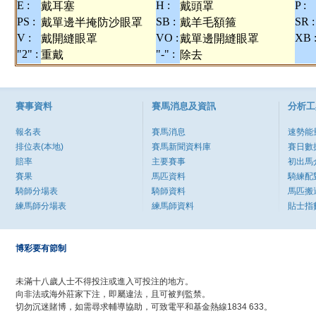
E :
H :
P :
戴耳塞
戴頭罩
PS :
SB :
SR :
戴單邊半掩防沙眼罩
戴羊毛額箍
V :
VO :
XB 
戴開縫眼罩
戴單邊開縫眼罩
"2" :
"-" :
重戴
除去
賽事資料
賽馬消息及資訊
分析工
報名表
賽馬消息
速勢能
排位表(本地)
賽馬新聞資料庫
賽日數
賠率
主要賽事
初出馬
賽果
馬匹資料
騎練配
騎師分場表
騎師資料
馬匹搬
練馬師分場表
練馬師資料
貼士指
博彩要有節制
未滿十八歲人士不得投注或進入可投注的地方。
向非法或海外莊家下注，即屬違法，且可被判監禁。
切勿沉迷賭博，如需尋求輔導協助，可致電平和基金熱線1834 633。