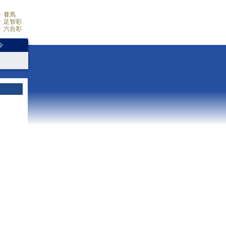
賽馬
足智彩
六合彩
少