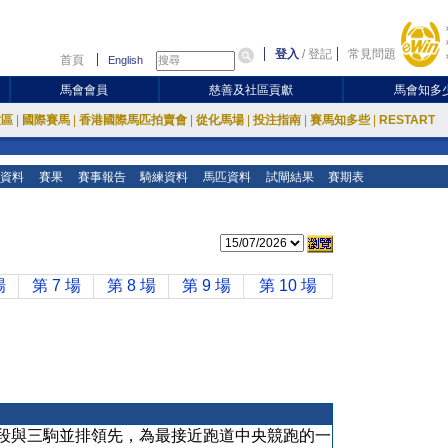
登入
/
登記
常見問題
首頁
English
馬會會員
慈善及社區貢獻
馬會知多
放區
|
國際賽馬
|
香港國際馬匹拍賣會
|
從化馬場
|
投注指南
|
賽馬知多些
|
RESTART
資料
賽果
賽事報告
騎練資料
馬匹資料
試閘結果
賽期表
場
第 7 場
第 8 場
第 9 場
第 10 場
段與三駒並排領先，為最接近跑道中央競跑的一