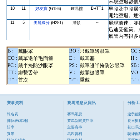
末段墮退數個
10
11
B-/TT1
好友寶
(G186)
鍾易禮
早段及中段居
開始墮退。逐
11
5
--
美麗緣分
(H281)
潘頓
展現前速，並
迅速受催策。
氣管內有很多
B :
BO :
CC :
戴眼罩
只戴單邊眼罩
CO :
E :
H :
戴單邊羊毛面箍
戴耳塞
PC :
PS :
SB :
戴半掩防沙眼罩
戴單邊半掩防沙眼罩
TT :
V :
VO 
綁繫舌帶
戴開縫眼罩
"1" :
"2" :
"-" :
首次
重戴
賽事資料
賽馬消息及資訊
分析工
報名表
賽馬消息
速勢能
排位表(本地)
賽馬新聞資料庫
賽日數
賠率
主要賽事
初出馬
賽果
馬匹資料
騎練配