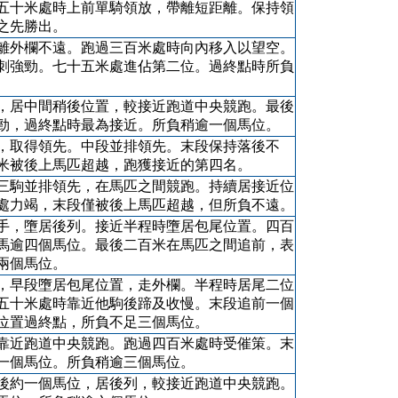
五十米處時上前單騎領放，帶離短距離。保持領
之先勝出。
離外欄不遠。跑過三百米處時向內移入以望空。
刺強勁。七十五米處進佔第二位。過終點時所負
，居中間稍後位置，較接近跑道中央競跑。最後
勁，過終點時最為接近。所負稍逾一個馬位。
，取得領先。中段並排領先。末段保持落後不
米被後上馬匹超越，跑獲接近的第四名。
三駒並排領先，在馬匹之間競跑。持續居接近位
處力竭，末段僅被後上馬匹超越，但所負不遠。
手，墮居後列。接近半程時墮居包尾位置。四百
馬逾四個馬位。最後二百米在馬匹之間追前，表
兩個馬位。
，早段墮居包尾位置，走外欄。半程時居尾二位
五十米處時靠近他駒後蹄及收慢。末段追前一個
位置過終點，所負不足三個馬位。
靠近跑道中央競跑。跑過四百米處時受催策。末
一個馬位。所負稍逾三個馬位。
後約一個馬位，居後列，較接近跑道中央競跑。