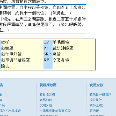
馬位。所負稍逾六個馬位。
中間位置。自半程起受催策。自四百五十米處起
漸轉弱，約負十一個馬位。（流鼻血。）
排領先，在馬匹之間競跑。跑過二百五十米處時
末段嚴重轉弱，遙遙包尾而回。（發出呼吸聲。
血。）
CP :
喉托
羊毛面箍
P :
戴頭罩
戴防沙眼罩
SR :
戴羊毛額箍
鼻箍
:
XB :
戴單邊開縫眼罩
交叉鼻箍
除去
具
視聽播放區
實用資訊
量
賽日收音機
賽馬日一般資訊
據
賽馬節目
檔位統計
介紹
試閘片段
騎師王統計
對及初岀馬成績
自購馬來港前賽事片段
靈活玩