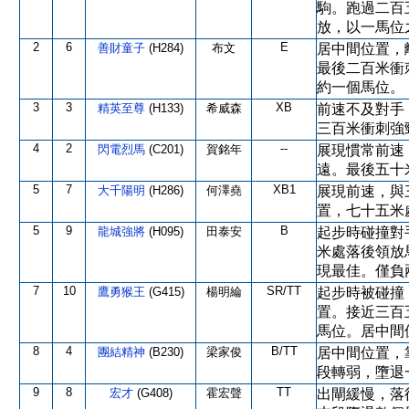
駒。跑過二百
放，以一馬位
2
6
E
善財童子
(H284)
布文
居中間位置，
最後二百米衝
約一個馬位。
3
3
XB
精英至尊
(H133)
希威森
前速不及對手
三百米衝刺強
4
2
--
閃電烈馬
(C201)
賀銘年
展現慣常前速
遠。最後五十
5
7
XB1
大千陽明
(H286)
何澤堯
展現前速，與
置，七十五米
5
9
B
龍城強將
(H095)
田泰安
起步時碰撞對
米處落後領放
現最佳。僅負
7
10
SR/TT
鷹勇猴王
(G415)
楊明綸
起步時被碰撞
置。接近三百
馬位。居中間
8
4
B/TT
團結精神
(B230)
梁家俊
居中間位置，
段轉弱，墮退
9
8
TT
宏才
(G408)
霍宏聲
出閘緩慢，落