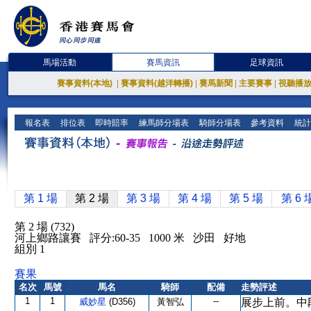
馬場活動
賽馬資訊
足球資訊
賽事資料(本地)
|
賽事資料(越洋轉播)
|
賽馬新聞
|
主要賽事
|
視聽播
報名表
排位表
即時賠率
練馬師分場表
騎師分場表
參考資料
統計
第 1 場
第 2 場
第 3 場
第 4 場
第 5 場
第 6 
第 2 場 (732)
河上鄉路讓賽 評分:60-35 1000 米 沙田 好地
組別 1
賽果
名次
馬號
馬名
騎師
配備
走勢評述
1
1
--
威妙星
(D356)
黃智弘
展步上前。中