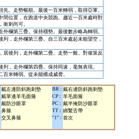
。
領先。走勢暢順。最後一百米轉弱，取得亞軍。
中間位置，在跑道中央競跑。趨近一百米處時對
，衝刺尚可。
走外欄第三疊。保持穩勢。最後數步略為轉弱。
後列，走外欄第三疊。自三百米處起未能望空，
。
，居後列，走外欄第二疊。走勢一般。對催策反
後列，走外欄第四疊。保持同速，毫無表現。
二百米轉弱。從未能構成威脅。
BR :
戴左邊防斜跑刺墊
戴右邊防斜跑刺墊
:
CP :
戴單邊羊毛面箍
羊毛面箍
PC :
戴防沙眼罩
戴半掩防沙眼罩
TT :
鼻箍
綁繫舌帶
:
"1" :
交叉鼻箍
首次