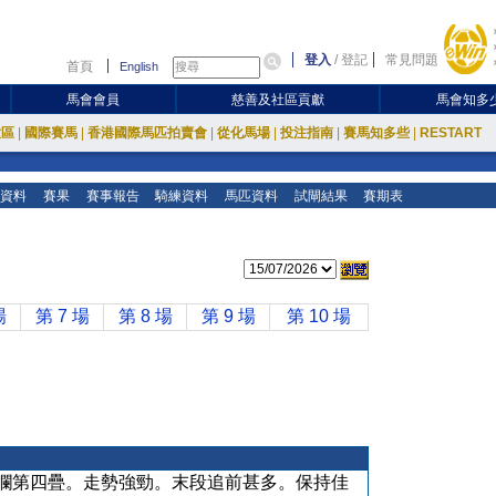
登入
/
登記
常見問題
首頁
English
馬會會員
慈善及社區貢獻
馬會知多
放區
|
國際賽馬
|
香港國際馬匹拍賣會
|
從化馬場
|
投注指南
|
賽馬知多些
|
RESTART
資料
賽果
賽事報告
騎練資料
馬匹資料
試閘結果
賽期表
場
第 7 場
第 8 場
第 9 場
第 10 場
欄第四疊。走勢強勁。末段追前甚多。保持佳