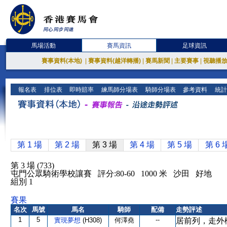
馬場活動
賽馬資訊
足球資訊
賽事資料(本地)
|
賽事資料(越洋轉播)
|
賽馬新聞
|
主要賽事
|
視聽播
報名表
排位表
即時賠率
練馬師分場表
騎師分場表
參考資料
統計
第 1 場
第 2 場
第 3 場
第 4 場
第 5 場
第 6 
第 3 場 (733)
屯門公眾騎術學校讓賽 評分:80-60 1000 米 沙田 好地
組別 1
賽果
名次
馬號
馬名
騎師
配備
走勢評述
1
5
--
實現夢想
(H308)
何澤堯
居前列，走外