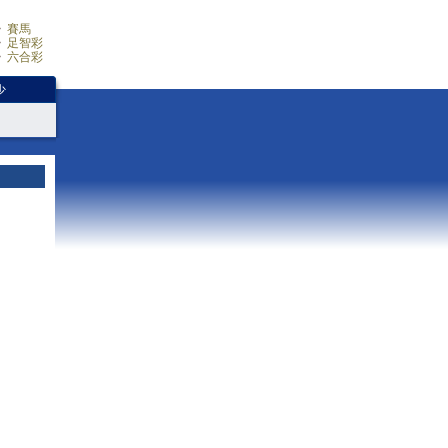
賽馬
足智彩
六合彩
少