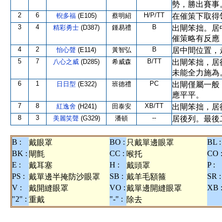
勢，勝出賽事
2
6
H/P/TT
輗多福
(E105)
蔡明紹
在催策下取得
3
4
B
精彩勇士
(D387)
鍾易禮
出閘笨拙。居
催策略有反應
4
2
B
怡心聲
(E114)
黃智弘
居中間位置，
5
7
B/TT
八心之威
(D285)
希威森
出閘笨拙，居
未能全力施為
6
1
PC
日日型
(E322)
班德禮
出閘僅屬一般
應平平。
7
8
XB/TT
紅逸舍
(H241)
田泰安
出閘笨拙，居
8
3
--
美麗笑聲
(G329)
潘頓
居後列。最後
B :
BO :
BL :
戴眼罩
只戴單邊眼罩
BK :
CC :
CO 
閘氈
喉托
E :
H :
P :
戴耳塞
戴頭罩
PS :
SB :
SR :
戴單邊半掩防沙眼罩
戴羊毛額箍
V :
VO :
XB 
戴開縫眼罩
戴單邊開縫眼罩
"2" :
"-" :
重戴
除去