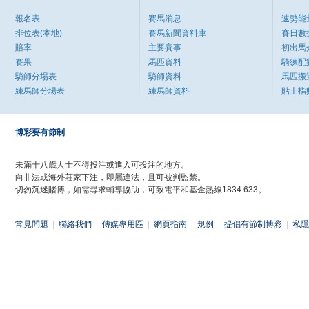
報名表
賽馬消息
速勢能
排位表(本地)
賽馬新聞資料庫
賽日數
賠率
主要賽事
初出馬
賽果
馬匹資料
騎練配
騎師分場表
騎師資料
馬匹搬
練馬師分場表
練馬師資料
貼士指
博彩要有節制
未滿十八歲人士不得投注或進入可投注的地方。
向非法或海外莊家下注，即屬違法，且可被判監禁。
切勿沉迷賭博，如需尋求輔導協助，可致電平和基金熱線1834 633。
常見問題
|
聯絡我們
|
傳媒專用區
|
網頁指南
|
規例
|
提倡有節制博彩
|
私隱