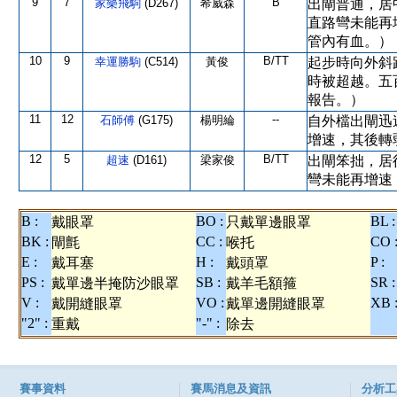
9
7
B
家樂飛駒
(D267)
希威森
出閘普通，居
直路彎未能再
管內有血。）
10
9
B/TT
幸運勝駒
(C514)
黃俊
起步時向外斜
時被超越。五
報告。）
11
12
--
石師傅
(G175)
楊明綸
自外檔出閘迅
增速，其後轉
12
5
B/TT
超速
(D161)
梁家俊
出閘笨拙，居
彎未能再增速
B :
BO :
BL :
戴眼罩
只戴單邊眼罩
BK :
CC :
CO 
閘氈
喉托
E :
H :
P :
戴耳塞
戴頭罩
PS :
SB :
SR :
戴單邊半掩防沙眼罩
戴羊毛額箍
V :
VO :
XB 
戴開縫眼罩
戴單邊開縫眼罩
"2" :
"-" :
重戴
除去
賽事資料
賽馬消息及資訊
分析工