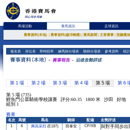
馬場活動
賽馬資訊
足球資訊
賽事資料(本地)
|
賽事資料(越洋轉播)
|
賽馬新聞
|
主要賽事
|
視聽播
報名表
排位表
即時賠率
練馬師分場表
騎師分場表
參考資料
統計
第 1 場
第 2 場
第 3 場
第 4 場
第 5 場
第 6 
第 5 場 (735)
鯉魚門公眾騎術學校讓賽 評分:60-35 1800 米 沙田 好地
組別 1
賽果
名次
馬號
馬名
騎師
配備
走勢評述
1
6
CP/XB
興高采烈
(E197)
田泰安
與對手同步出