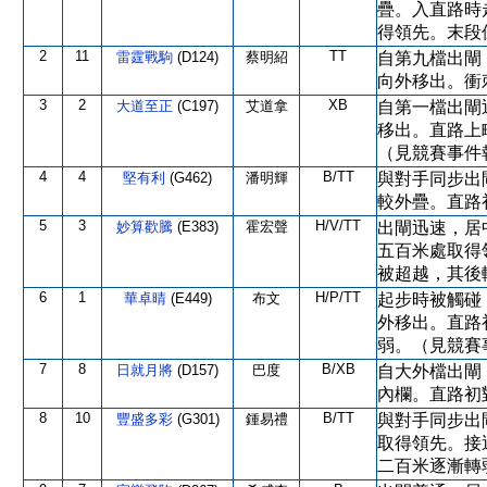
疊。入直路時
得領先。末段
2
11
TT
雷霆戰駒
(D124)
蔡明紹
自第九檔出閘
向外移出。衝
3
2
XB
大道至正
(C197)
艾道拿
自第一檔出閘
移出。直路上
（見競賽事件
4
4
B/TT
堅有利
(G462)
潘明輝
與對手同步出
較外疊。直路
5
3
H/V/TT
妙算歡騰
(E383)
霍宏聲
出閘迅速，居
五百米處取得
被超越，其後
6
1
H/P/TT
華卓晴
(E449)
布文
起步時被觸碰
外移出。直路
弱。（見競賽
7
8
B/XB
日就月將
(D157)
巴度
自大外檔出閘
內欄。直路初
8
10
B/TT
豐盛多彩
(G301)
鍾易禮
與對手同步出
取得領先。接
二百米逐漸轉