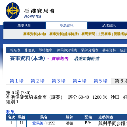
馬場活動
賽馬資訊
足球資訊
賽事資料(本地)
|
賽事資料(越洋轉播)
|
賽馬新聞
|
主要賽事
|
視聽播
報名表
排位表
即時賠率
練馬師分場表
騎師分場表
參考資料
統計
第 1 場
第 2 場
第 3 場
第 4 場
第 5 場
第 6 
第 6 場 (736)
香港傷健策騎協會盃（讓賽） 評分:60-40 1200 米 沙田 
組別 1
賽果
名次
馬號
馬名
騎師
配備
走勢評述
1
11
B/H
愛馬善
(H155)
潘頓
與對手同步躍