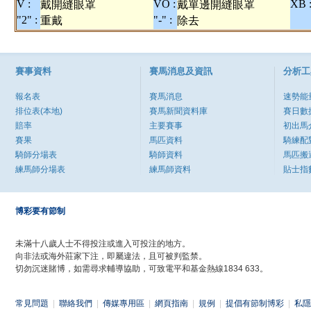
V :
VO :
XB 
戴開縫眼罩
戴單邊開縫眼罩
"2" :
"-" :
重戴
除去
賽事資料
賽馬消息及資訊
分析工
報名表
賽馬消息
速勢能
排位表(本地)
賽馬新聞資料庫
賽日數
賠率
主要賽事
初出馬
賽果
馬匹資料
騎練配
騎師分場表
騎師資料
馬匹搬
練馬師分場表
練馬師資料
貼士指
博彩要有節制
未滿十八歲人士不得投注或進入可投注的地方。
向非法或海外莊家下注，即屬違法，且可被判監禁。
切勿沉迷賭博，如需尋求輔導協助，可致電平和基金熱線1834 633。
常見問題
|
聯絡我們
|
傳媒專用區
|
網頁指南
|
規例
|
提倡有節制博彩
|
私隱