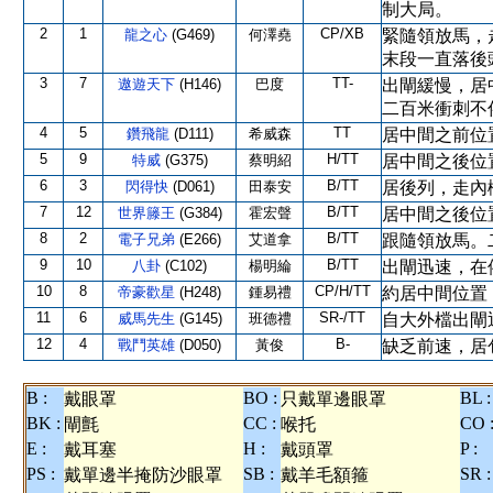
制大局。
2
1
CP/XB
龍之心
(G469)
何澤堯
緊隨領放馬，
末段一直落後
3
7
TT-
遨遊天下
(H146)
巴度
出閘緩慢，居
二百米衝刺不
4
5
TT
鑽飛龍
(D111)
希威森
居中間之前位
5
9
H/TT
特威
(G375)
蔡明紹
居中間之後位
6
3
B/TT
閃得快
(D061)
田泰安
居後列，走內
7
12
B/TT
世界籐王
(G384)
霍宏聲
居中間之後位
8
2
B/TT
電子兄弟
(E266)
艾道拿
跟隨領放馬。
9
10
B/TT
八卦
(C102)
楊明綸
出閘迅速，在
10
8
CP/H/TT
帝豪歡星
(H248)
鍾易禮
約居中間位置
11
6
SR-/TT
威馬先生
(G145)
班德禮
自大外檔出閘
12
4
B-
戰鬥英雄
(D050)
黃俊
缺乏前速，居
B :
BO :
BL :
戴眼罩
只戴單邊眼罩
BK :
CC :
CO 
閘氈
喉托
E :
H :
P :
戴耳塞
戴頭罩
PS :
SB :
SR :
戴單邊半掩防沙眼罩
戴羊毛額箍