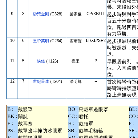
路彎時居尾三
疊。末段沿外
9
3
CP/XB/TT
砂漿金剛
(G328)
梁家俊
起步時與對手
百五十米處時
位。跑過四百
有力爭勝。
10
6
B-/XB/SR2
皇帝英明
(G264)
霍宏聲
起步後展現前
時被超越，失
退。
11
5
P
快錢
(H126)
嘉里
早段居前列，
位。入直路前
位。
12
7
--
世紀星達
(H204)
潘明輝
首次轉彎時墮
轉彎時持續墮
路上毫無表現
B :
BO :
BL :
戴眼罩
只戴單邊眼罩
BK :
CC :
CO 
閘氈
喉托
E :
H :
P :
戴耳塞
戴頭罩
PS :
SB :
SR :
戴單邊半掩防沙眼罩
戴羊毛額箍
V :
VO :
XB 
戴開縫眼罩
戴單邊開縫眼罩