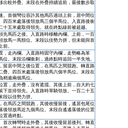
移出較外疊。末段在外疊持續追前，最後數步取
速。首個彎位容許其他馬匹過頭上前，居中間位
。四百米處落後領放馬三個半馬位。入直路後衝
二十五米處取得領先。就在終點線前被超越。
領先馬匹之後。入直路時移離內欄。上前，一百
領放馬一馬頸位。末段以佳勢力拼，但未能與首
上前。
置，走內欄。入直路時固守內欄，走勢略為笨
馬位。末段沿欄衝刺，過終點時追回一半失地。
，留居中間之後位置，在馬匹之間競跑。轉直路
二疊。四百米處落後領放馬六個半馬位。末段在
負稍逾兩個馬位。
位置，走外疊，沒有遮擋。其後上前，自大約七
策下並排領先。入直路時單騎領放。一百二十五
末段以佳勢力拼。
，在馬匹之間競跑，其後收慢留後，遙居包尾位
落後領放馬近九個馬位。末段自遙遙落後的位置
位置過終點。
。首次轉彎時走外疊，其後收慢留居後列。轉直