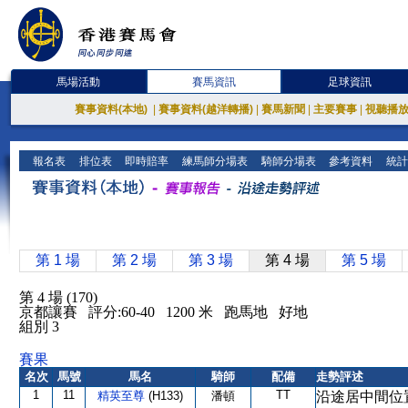
馬場活動
賽馬資訊
足球資訊
賽事資料(本地)
|
賽事資料(越洋轉播)
|
賽馬新聞
|
主要賽事
|
視聽播
報名表
排位表
即時賠率
練馬師分場表
騎師分場表
參考資料
統計
第 1 場
第 2 場
第 3 場
第 4 場
第 5 場
第 4 場 (170)
京都讓賽 評分:60-40 1200 米 跑馬地 好地
組別 3
賽果
名次
馬號
馬名
騎師
配備
走勢評述
1
11
TT
精英至尊
(H133)
潘頓
沿途居中間位