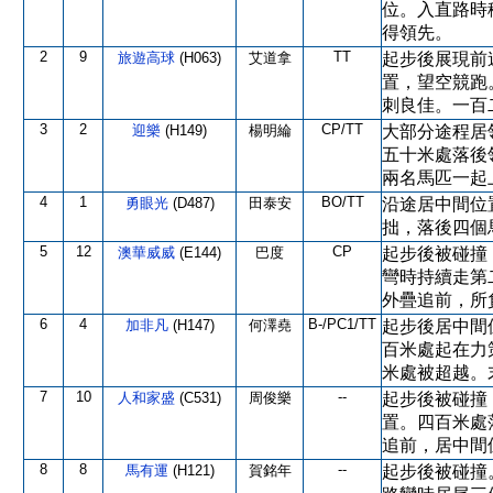
位。入直路時
得領先。
2
9
TT
旅遊高球
(H063)
艾道拿
起步後展現前
置，望空競跑
刺良佳。一百
3
2
CP/TT
迎樂
(H149)
楊明綸
大部分途程居
五十米處落後
兩名馬匹一起
4
1
BO/TT
勇眼光
(D487)
田泰安
沿途居中間位
拙，落後四個
5
12
CP
澳華威威
(E144)
巴度
起步後被碰撞
彎時持續走第
外疊追前，所
6
4
B-/PC1/TT
加非凡
(H147)
何澤堯
起步後居中間
百米處起在力
米處被超越。
7
10
--
人和家盛
(C531)
周俊樂
起步後被碰撞
置。四百米處
追前，居中間
8
8
--
馬有運
(H121)
賀銘年
起步後被碰撞