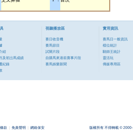
具
視聽播放區
實用資訊
量
賽日收音機
賽馬日一般資訊
據
賽馬節目
檔位統計
介紹
試閘片段
騎師王統計
對及初岀馬成績
自購馬來港前賽事片段
靈活玩
遷紀錄
賽馬娛樂新聞
傳媒專用區
數
條款
|
免責聲明
|
網絡保安
版權所有 不得轉載 © 2000