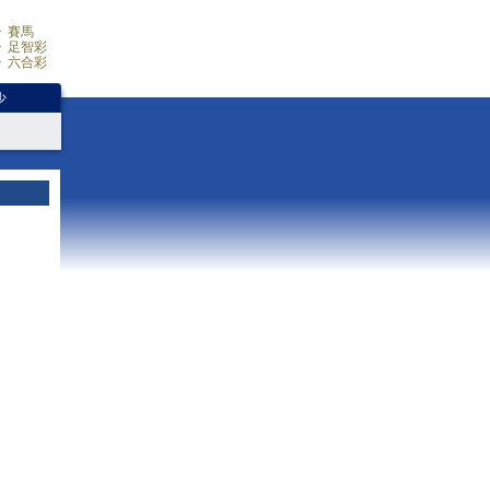
賽馬
足智彩
六合彩
少