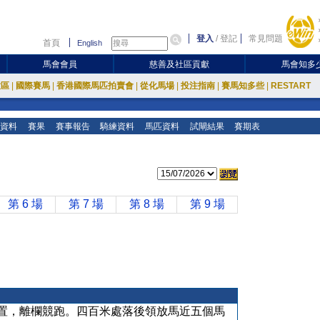
登入
/
登記
常見問題
首頁
English
馬會會員
慈善及社區貢獻
馬會知多
放區
|
國際賽馬
|
香港國際馬匹拍賣會
|
從化馬場
|
投注指南
|
賽馬知多些
|
RESTART
資料
賽果
賽事報告
騎練資料
馬匹資料
試閘結果
賽期表
第 6 場
第 7 場
第 8 場
第 9 場
置，離欄競跑。四百米處落後領放馬近五個馬