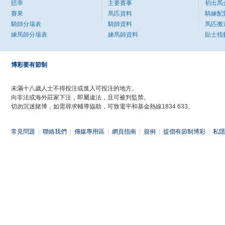
賠率
主要賽事
初出馬
賽果
馬匹資料
騎練配
騎師分場表
騎師資料
馬匹搬
練馬師分場表
練馬師資料
貼士指
博彩要有節制
未滿十八歲人士不得投注或進入可投注的地方。
向非法或海外莊家下注，即屬違法，且可被判監禁。
切勿沉迷賭博，如需尋求輔導協助，可致電平和基金熱線1834 633。
常見問題
|
聯絡我們
|
傳媒專用區
|
網頁指南
|
規例
|
提倡有節制博彩
|
私隱