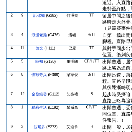
追近。入直路
走勢至終點，
2
9
TT
話你知
(G392)
何澤堯
留居中間之後
路時走大外疊
（見競賽事件
3
4
H/TT
浪漫老撾
(G476)
潘頓
自第一檔出閘
腳程。直路早
4
11
TT
論文
(H111)
巴度
與對手同步出
位置。衝刺良
5
5
CP/H/TT
陸知
(G120)
董明朗
出閘普通，居
路上略為追前
6
8
B/TT
怪獸奇兵
(E369)
梁家俊
出閘迅速，落
程。直路早段
其後逐漸轉弱
7
12
B
金發銀發
(G112)
艾兆禮
起步時受擠迫
直路上略為追
8
1
CP/TT
精彩生活
(E192)
希威森
出閘普通，受
同位置。直路
件報告。）
9
3
H
波爾多
(E273)
艾道拿
出閘一般，居