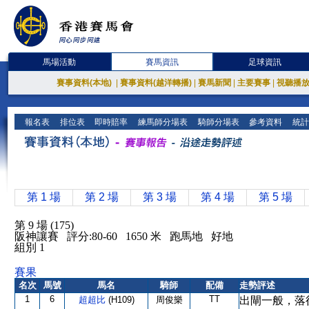
馬場活動
賽馬資訊
足球資訊
賽事資料(本地)
|
賽事資料(越洋轉播)
|
賽馬新聞
|
主要賽事
|
視聽播
報名表
排位表
即時賠率
練馬師分場表
騎師分場表
參考資料
統計
第 1 場
第 2 場
第 3 場
第 4 場
第 5 場
第 9 場 (175)
阪神讓賽 評分:80-60 1650 米 跑馬地 好地
組別 1
賽果
名次
馬號
馬名
騎師
配備
走勢評述
1
6
TT
超超比
(H109)
周俊樂
出閘一般，落