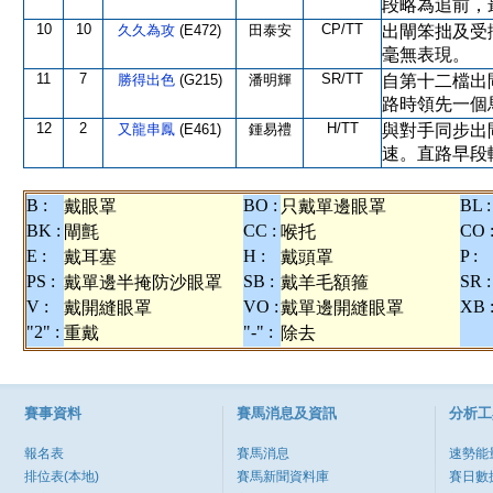
段略為追前，
10
10
CP/TT
久久為攻
(E472)
田泰安
出閘笨拙及受
毫無表現。
11
7
SR/TT
勝得出色
(G215)
潘明輝
自第十二檔出
路時領先一個
12
2
H/TT
又龍串鳳
(E461)
鍾易禮
與對手同步出
速。直路早段
B :
BO :
BL :
戴眼罩
只戴單邊眼罩
BK :
CC :
CO 
閘氈
喉托
E :
H :
P :
戴耳塞
戴頭罩
PS :
SB :
SR :
戴單邊半掩防沙眼罩
戴羊毛額箍
V :
VO :
XB 
戴開縫眼罩
戴單邊開縫眼罩
"2" :
"-" :
重戴
除去
賽事資料
賽馬消息及資訊
分析工
報名表
賽馬消息
速勢能
排位表(本地)
賽馬新聞資料庫
賽日數