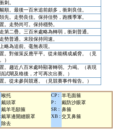
衝刺。
暢順。最後一百米追前頗多，衝刺良佳。
領先。走勢良佳。保持佳勢，跑獲季軍。
置。走勢尚可。保持穩勢。
走第二疊。三百米處略為轉弱，衝刺普通。
走勢普通。末段保持同速。
上略為追前。毫無表現。
置。對催策反應平平。從未能構成威脅。（見
。）
置。趨近八百米處時顯著轉弱。力竭。（表現
須試閘及格後，才可再次出賽。）
置。從未參與競逐。（見競賽事件報告。）
CP :
喉托
羊毛面箍
P :
戴頭罩
戴防沙眼罩
SR :
戴羊毛額箍
鼻箍
:
XB :
戴單邊開縫眼罩
交叉鼻箍
除去