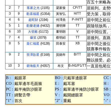
百五十米略為
2
7
CP/TT
客家之光
(J105)
梁家俊
居前列。走勢
3
9
H/TT
歡喜福星
(G354)
黃智弘
受力策，取得
4
6
P-/H/TT
超旺財
(J194)
何澤堯
居中間之前位
5
1
TT
歡樂老撾
(H432)
潘明輝
跟隨領放馬，
6
10
V
大登殿
(G172)
董明朗
居中間位置。
7
4
TT
爆笑
(J079)
蔡明紹
居後列。直路
8
5
XB
皇仁福星
(H128)
田泰安
居中間之後位
競賽事件報告
9
2
B/TT
世澤歆星
(E168)
賀銘年
居中間之前位
難以接受。必
10
3
B-/H1/P1/TT
碧海藍天
(H357)
布文
一直居包尾位
B :
BO :
CC :
戴眼罩
只戴單邊眼罩
CO :
E :
H :
戴單邊羊毛面箍
戴耳塞
PC :
PS :
SB :
戴半掩防沙眼罩
戴單邊半掩防沙眼罩
TT :
V :
VO 
綁繫舌帶
戴開縫眼罩
"1" :
"2" :
"-" :
首次
重戴