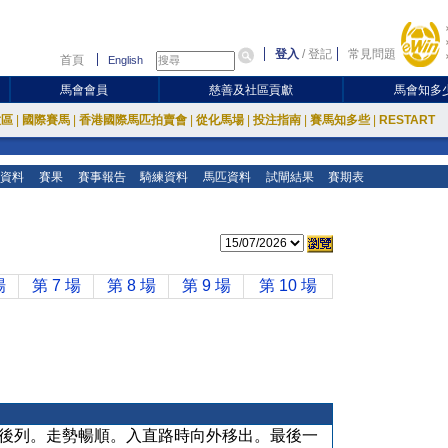
登入
/
登記
常見問題
首頁
English
馬會會員
慈善及社區貢獻
馬會知多
放區
|
國際賽馬
|
香港國際馬匹拍賣會
|
從化馬場
|
投注指南
|
賽馬知多些
|
RESTART
資料
賽果
賽事報告
騎練資料
馬匹資料
試閘結果
賽期表
場
第 7 場
第 8 場
第 9 場
第 10 場
後列。走勢暢順。入直路時向外移出。最後一