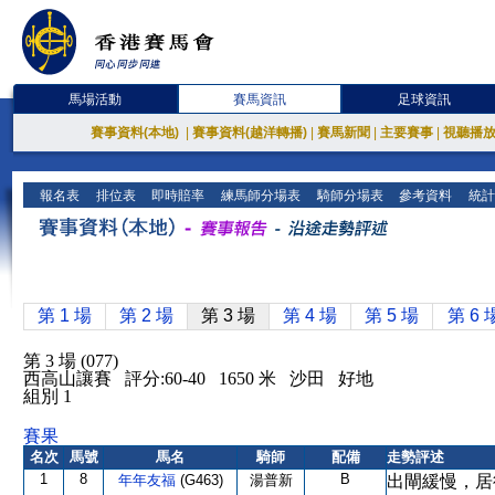
馬場活動
賽馬資訊
足球資訊
賽事資料(本地)
|
賽事資料(越洋轉播)
|
賽馬新聞
|
主要賽事
|
視聽播
報名表
排位表
即時賠率
練馬師分場表
騎師分場表
參考資料
統計
第 1 場
第 2 場
第 3 場
第 4 場
第 5 場
第 6 
第 3 場 (077)
西高山讓賽 評分:60-40 1650 米 沙田 好地
組別 1
賽果
名次
馬號
馬名
騎師
配備
走勢評述
1
8
B
年年友福
(G463)
湯普新
出閘緩慢，居