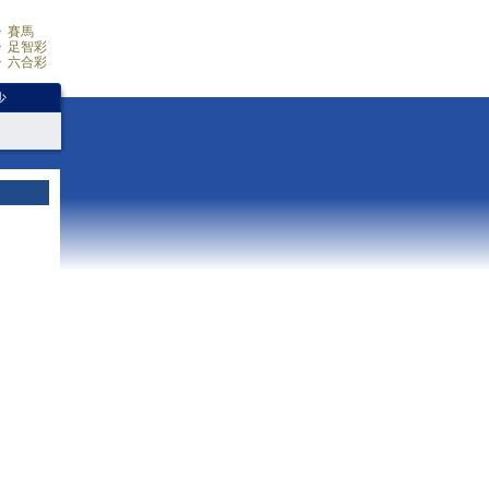
賽馬
足智彩
六合彩
少