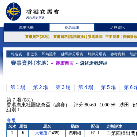
馬場活動
賽馬資訊
足球資訊
賽事資料(本地)
|
賽事資料(越洋轉播)
|
賽馬新聞
|
主要賽事
|
視聽播
報名表
排位表
即時賠率
練馬師分場表
騎師分場表
參考資料
統計
第 1 場
第 2 場
第 3 場
第 4 場
第 5 場
第 6 
第 7 場 (081)
香港廣東社團總會盃（讓賽） 評分:80-60 1000 米 沙田
組別 1
賽果
名次
馬號
馬名
騎師
配備
走勢評述
1
6
H/TT
大老撾
(J435)
蔡明紹
自第四檔出閘