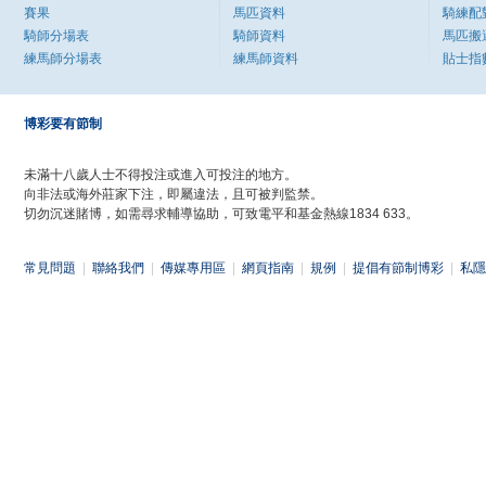
賽果
馬匹資料
騎練配
騎師分場表
騎師資料
馬匹搬
練馬師分場表
練馬師資料
貼士指
博彩要有節制
未滿十八歲人士不得投注或進入可投注的地方。
向非法或海外莊家下注，即屬違法，且可被判監禁。
切勿沉迷賭博，如需尋求輔導協助，可致電平和基金熱線1834 633。
常見問題
|
聯絡我們
|
傳媒專用區
|
網頁指南
|
規例
|
提倡有節制博彩
|
私隱