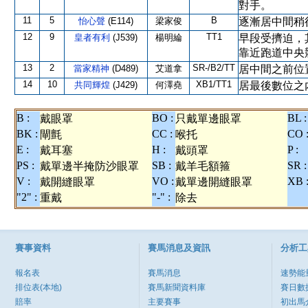
對手。
11
5
B
怡心聲
(E114)
梁家俊
逐漸居中間稍
12
9
TT1
皇者有利
(J539)
楊明綸
早段受擠迫，
靠近跑道中央
13
2
SR-/B2/TT
當家精神
(D489)
艾道拿
居中間之前位
14
10
XB1/TT1
共同輝煌
(J429)
何澤堯
居最後數位之
B :
BO :
BL :
戴眼罩
只戴單邊眼罩
BK :
CC :
CO 
閘氈
喉托
E :
H :
P :
戴耳塞
戴頭罩
PS :
SB :
SR :
戴單邊半掩防沙眼罩
戴羊毛額箍
V :
VO :
XB 
戴開縫眼罩
戴單邊開縫眼罩
"2" :
"-" :
重戴
除去
賽事資料
賽馬消息及資訊
分析工
報名表
賽馬消息
速勢能
排位表(本地)
賽馬新聞資料庫
賽日數
賠率
主要賽事
初出馬