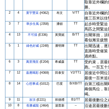
取靠近外欄的
勝。
2
4
V/TT
寰宇豐采
(H362)
布文
自靠近外欄的
後三百米以佳
3
7
TT
舉步生風
(J358)
潘頓
起步時受緊迫
馬匹之間緊迫
4
13
B/TT
不可擋
(E336)
黃寶妮
出閘笨拙，須
看似漸呈疲態
5
1
TT
綠色好威
(J248)
潘明輝
出閘迅速，逐
直路時受催策
過終點。
6
3
TT
萬里飛至
(E204)
希威森
受約束，居最
跑。一百五十
7
12
V2/TT1
嘉應喝彩
(H369)
田泰安
居接近中間位
最後一百米追
8
14
B/XB/TT
心想事成
(G012)
巴度
自第三檔出閘
兩個馬位，靠
竭。
9
11
B1/TT
攻頂
(E221)
班德禮
居最後數位之
10
8
--
長勝威龍
(J464)
湯普新
沿途居最後數