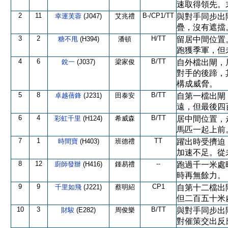
速取得領先。
2
11
B-/CP1/TT
幸運芙蓉
(J047)
艾兆禮
與對手同步出
疊，沒有遮擋
3
2
H/TT
糖不甩
(H394)
潘頓
留居中間位置
跑獲季軍，但
4
6
B/TT
銳一
(J037)
梁家俊
自外檔出閘，
對手的後蹄，
構成威脅。
5
8
B/TT
卓越蒨鋒
(J231)
田泰安
自第一檔出閘
遠，但最後四
6
4
B/TT
彩虹千里
(H124)
希威森
居中間位置，
馬匹一起上前
7
1
TT
時間寶
(H403)
班德禮
躍出時受擠迫
加速不足。從
8
12
--
廚師發辦
(H416)
鍾易禮
跑過千一米處
時再無餘力。
9
9
CP1
千里如飛
(J221)
蔡明紹
自第十二檔出
但二百五十米
10
3
B/TT
財駿
(E282)
周俊樂
與對手同步出
對催策交出反