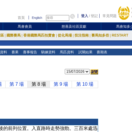
登入
/
登記
常見問題
首頁
English
馬會會員
慈善及社區貢獻
馬會知多
放區
|
國際賽馬
|
香港國際馬匹拍賣會
|
從化馬場
|
投注指南
|
賽馬知多些
|
RESTART
資料
賽果
賽事報告
騎練資料
馬匹資料
試閘結果
賽期表
場
第 7 場
第 8 場
第 9 場
第 10 場
後的前列位置。入直路時走勢強勁。三百米處迅