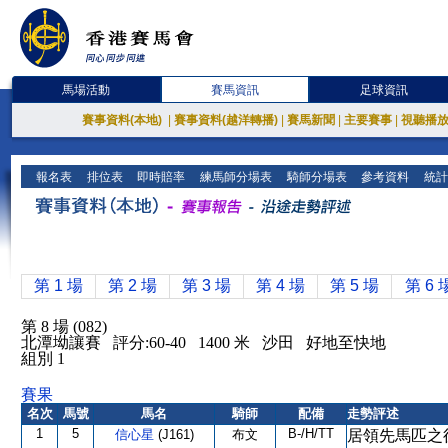
馬場活動
賽馬資訊
足球資訊
賽事資料(本地)
|
賽事資料(越洋轉播)
|
賽馬新聞
|
主要賽事
|
視聽播
報名表
排位表
即時賠率
練馬師分場表
騎師分場表
參考資料
統計
第 1 場
第 2 場
第 3 場
第 4 場
第 5 場
第 6 
第 8 場 (082)
北潭坳讓賽 評分:60-40 1400 米 沙田 好地至快地
組別 1
賽果
名次
馬號
馬名
騎師
配備
走勢評述
1
5
B-/H/TT
信心星
(J161)
布文
居領先馬匹之