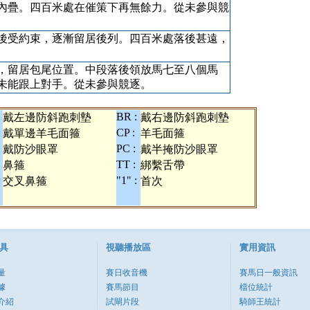
內疊。四百米處在催策下再無餘力。從未參與競
後受約束，逐漸留居後列。四百米處落後甚遠，
，留居包尾位置。中段落後領放馬七至八個馬
未能跟上對手。從未參與競逐。
BR :
戴左邊防斜跑刺墊
戴右邊防斜跑刺墊
:
CP :
戴單邊羊毛面箍
羊毛面箍
PC :
戴防沙眼罩
戴半掩防沙眼罩
TT :
鼻箍
綁繫舌帶
:
"1" :
交叉鼻箍
首次
具
視聽播放區
實用資訊
量
賽日收音機
賽馬日一般資訊
據
賽馬節目
檔位統計
介紹
試閘片段
騎師王統計