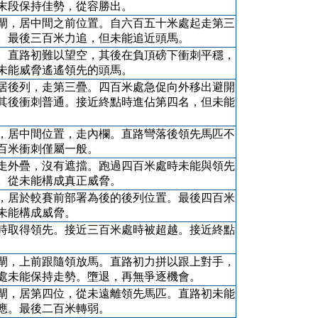
末段保持佳勢，從容勝出。
閘，居中間之前位置。自六百五十米處起走第三
。最後三百米力追，但未能追近頭馬。
。直路初難以望空，其後在負頂磅下衝刺平穩，
未能威脅遙遙領先的頭馬。
居後列，走第三疊。四百米處急促向外移出避開
其後衝刺普通。接近終點時進佔第四名，但未能
，居中間位置，走內欄。直路彎落後領先馬匹不
百米衝刺僅屬一般。
走外疊，沒有遮擋。跑過四百米處時未能與領先
。從未能構成真正威脅。
，居於較賽前部署為後的後列位置。最後四百米
未能構成威脅。
時取得領先。接近三百米處時被超越。接近終點
閘，上前跟隨領放馬。直路初力拼以跟上對手，
處未能保持走勢。墮退，再無爭逐機會。
閘，居第四位，從未遠離領先馬匹。直路初未能
應。最後二百米轉弱。