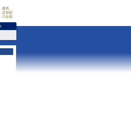
賽馬
足智彩
六合彩
少