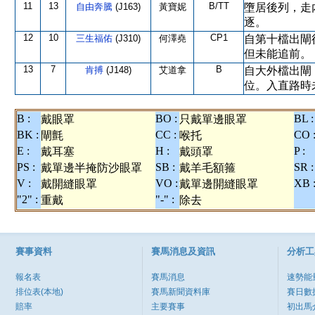
11
13
B/TT
自由奔騰
(J163)
黃寶妮
墮居後列，走
逐。
12
10
CP1
三生福佑
(J310)
何澤堯
自第十檔出閘
但未能追前。
13
7
B
肯搏
(J148)
艾道拿
自大外檔出閘
位。入直路時
B :
BO :
BL :
戴眼罩
只戴單邊眼罩
BK :
CC :
CO 
閘氈
喉托
E :
H :
P :
戴耳塞
戴頭罩
PS :
SB :
SR :
戴單邊半掩防沙眼罩
戴羊毛額箍
V :
VO :
XB 
戴開縫眼罩
戴單邊開縫眼罩
"2" :
"-" :
重戴
除去
賽事資料
賽馬消息及資訊
分析工
報名表
賽馬消息
速勢能
排位表(本地)
賽馬新聞資料庫
賽日數
賠率
主要賽事
初出馬