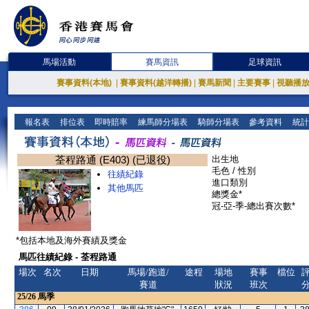
馬場活動
賽馬資訊
足球資訊
賽事資料(本地)
|
賽事資料(越洋轉播)
|
賽馬新聞
|
主要賽事
|
視聽播
報名表
排位表
即時賠率
練馬師分場表
騎師分場表
參考資料
統計
荃程路通 (E403) (已退役)
出生地
毛色 / 性別
往績紀錄
進口類別
其他馬匹
總獎金*
冠-亞-季-總出賽次數*
*包括本地及海外賽績及獎金
馬匹往績紀錄 - 荃程路通
場次
名次
日期
馬場/跑道/
途程
場地
賽事
檔位
賽道
狀況
班次
25/26
馬季