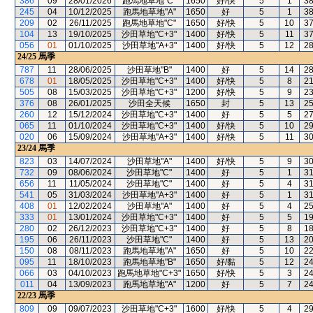
386
09
28/01/2026
跑馬地草地"C"
1650
好/快
5
1
3
245
04
10/12/2025
跑馬地草地"A"
1650
好
5
1
3
209
02
26/11/2025
跑馬地草地"C"
1650
好/快
5
10
3
104
13
19/10/2025
沙田草地"C+3"
1400
好/快
5
11
3
056
01
01/10/2025
沙田草地"A+3"
1400
好/快
5
12
2
24/25
馬季
787
11
28/06/2025
沙田草地"B"
1400
好
5
14
2
678
01
18/05/2025
沙田草地"C+3"
1400
好/快
5
8
2
505
08
15/03/2025
沙田草地"C+3"
1200
好/快
5
9
2
376
08
26/01/2025
沙田全天候
1650
封
5
13
2
260
12
15/12/2024
沙田草地"C+3"
1400
好
5
5
2
065
11
01/10/2024
沙田草地"C+3"
1400
好/快
5
10
2
020
06
15/09/2024
沙田草地"A+3"
1400
好/快
5
11
3
23/24
馬季
823
03
14/07/2024
沙田草地"A"
1400
好/快
5
9
3
732
09
08/06/2024
沙田草地"C"
1400
好
5
1
3
656
11
11/05/2024
沙田草地"C"
1400
好
5
4
3
541
05
31/03/2024
沙田草地"A+3"
1400
好
5
1
3
408
01
12/02/2024
沙田草地"A"
1400
好
5
4
2
333
01
13/01/2024
沙田草地"C+3"
1400
好
5
5
1
280
02
26/12/2023
沙田草地"C+3"
1400
好
5
8
1
195
06
26/11/2023
沙田草地"C"
1400
好
5
13
2
150
08
08/11/2023
跑馬地草地"A"
1650
好
5
10
2
095
11
18/10/2023
跑馬地草地"B"
1650
好/黏
5
12
2
066
03
04/10/2023
跑馬地草地"C+3"
1650
好/快
5
3
2
011
04
13/09/2023
跑馬地草地"A"
1200
好
5
7
2
22/23
馬季
809
09
09/07/2023
沙田草地"C+3"
1600
好/快
5
4
2