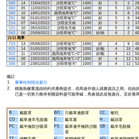
580
14
15/04/2023
沙田草地"C"
1400
好
5
2
2
483
05
11/03/2023
沙田草地"C"
1400
好
5
10
2
340
10
18/01/2023
跑馬地草地"C"
1650
好
5
8
3
291
06
01/01/2023
沙田草地"C"
1400
好
5
8
3
214
07
04/12/2022
沙田全天候
1200
好
5
1
3
121
10
26/10/2022
沙田全天候
1200
好
5
6
3
043
06
25/09/2022
沙田草地"C"
1200
好/快
4
2
4
21/22
馬季
723
13
05/06/2022
沙田草地"C"
1400
好
4
9
4
625
14
01/05/2022
沙田草地"B"
1000
好/黏
4
10
4
522
11
23/03/2022
跑馬地草地"C+3"
1000
好/黏
4
12
5
448
08
23/02/2022
跑馬地草地"C+3"
1000
好
4
12
5
356
10
23/01/2022
沙田草地"A"
1000
好
4
12
5
備註:
1.
賽事特別情況索引
2.
模擬鳥瞰重溫由特約供應商提供，供馬迷作個人娛樂資訊之用。但由
已盡一切努力務求有關資料盡可能準確，馬會就此並無責任。至於賽馬
B :
BO :
CC :
戴眼罩
只戴單邊眼罩
喉托
CO :
E :
H :
戴單邊羊毛面箍
戴耳塞
戴頭罩
PC :
PS :
SB :
戴半掩防沙眼罩
戴單邊半掩防沙眼
戴羊毛額箍
罩
TT :
V :
VO :
綁繫舌帶
戴開縫眼罩
戴單邊開縫眼罩