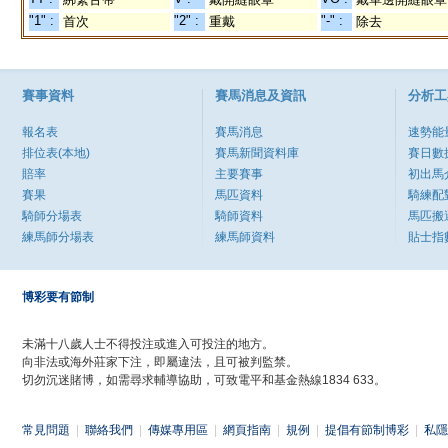
"1" :
"2" :
"-" :
首次
重戴
除去
賽事資料
賽馬消息及資訊
分析工
報名表
賽馬消息
速勢能
排位表(本地)
賽馬新聞資料庫
賽日數
賠率
主要賽事
初出馬
賽果
馬匹資料
騎練配
騎師分場表
騎師資料
馬匹搬
練馬師分場表
練馬師資料
貼士指
博彩要有節制
未滿十八歲人士不得投注或進入可投注的地方。
向非法或海外莊家下注，即屬違法，且可被判監禁。
切勿沉迷賭博，如需尋求輔導協助，可致電平和基金熱線1834 633。
常見問題
|
聯絡我們
|
傳媒專用區
|
網頁指南
|
規例
|
提倡有節制博彩
|
私隱