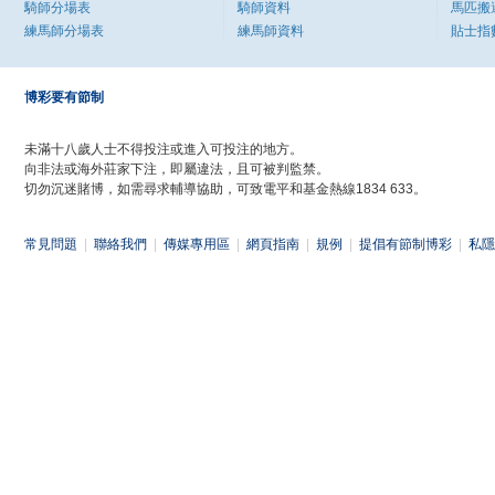
騎師分場表
騎師資料
馬匹搬
練馬師分場表
練馬師資料
貼士指
博彩要有節制
未滿十八歲人士不得投注或進入可投注的地方。
向非法或海外莊家下注，即屬違法，且可被判監禁。
切勿沉迷賭博，如需尋求輔導協助，可致電平和基金熱線1834 633。
常見問題
|
聯絡我們
|
傳媒專用區
|
網頁指南
|
規例
|
提倡有節制博彩
|
私隱