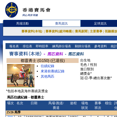
馬場活動
賽馬資訊
足球資訊
賽事資料(本地)
|
賽事資料(越洋轉播)
|
賽馬新聞
|
主要賽事
|
視聽播
報名表
排位表
即時賠率
練馬師分場表
騎師分場表
參考資料
統計
都靈勇士 (G150) (已退役)
出生地
毛色 / 性別
往績紀錄
進口類別
來港前賽績記錄
總獎金*
其他馬匹
冠-亞-季-總出賽次數*
*包括本地及海外賽績及獎金
馬匹往績紀錄 - 都靈勇士
場次
名次
日期
馬場/跑道/
途程
場地
賽事
檔位
賽道
狀況
班次
25/26
馬季