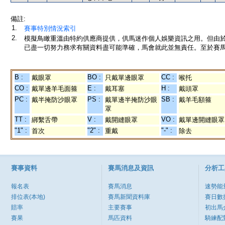
備註:
1.
賽事特別情況索引
2.
模擬鳥瞰重溫由特約供應商提供，供馬迷作個人娛樂資訊之用。但由
已盡一切努力務求有關資料盡可能準確，馬會就此並無責任。至於賽馬
B :
BO :
CC :
戴眼罩
只戴單邊眼罩
喉托
CO :
E :
H :
戴單邊羊毛面箍
戴耳塞
戴頭罩
PC :
PS :
SB :
戴半掩防沙眼罩
戴單邊半掩防沙眼
戴羊毛額箍
罩
TT :
V :
VO :
綁繫舌帶
戴開縫眼罩
戴單邊開縫眼罩
"1" :
"2" :
"-" :
首次
重戴
除去
賽事資料
賽馬消息及資訊
分析工
報名表
賽馬消息
速勢能
排位表(本地)
賽馬新聞資料庫
賽日數
賠率
主要賽事
初出馬
賽果
馬匹資料
騎練配